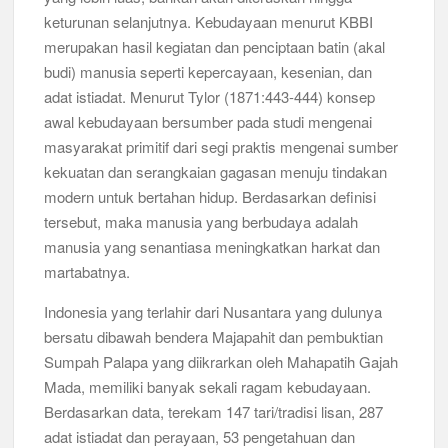
Bukan Cuma Kemah! Pramuka SMK YPM 3 Taman Adopsi
keturunan selanjutnya. Kebudayaan menurut KBBI
Sistem Kerja Industri Lewat KPDA
merupakan hasil kegiatan dan penciptaan batin (akal
budi) manusia seperti kepercayaan, kesenian, dan
Kwarran Porong Gembleng Penegak Pramuka Lewat Pelatihan
adat istiadat. Menurut Tylor (1871:443-444) konsep
Keprotokoleran
awal kebudayaan bersumber pada studi mengenai
Tumbuhkan Ceria dan Karakter Sejak Dini, 704 Pramuka
masyarakat primitif dari segi praktis mengenai sumber
Siaga Ramaikan Pesta Siaga Kwarran Prambon 2026
kekuatan dan serangkaian gagasan menuju tindakan
modern untuk bertahan hidup. Berdasarkan definisi
Ceria Bersama Pramuka Siaga: Membangun Generasi Tangguh
tersebut, maka manusia yang berbudaya adalah
dan Berkarakter
manusia yang senantiasa meningkatkan harkat dan
martabatnya.
Karena Karakter Tidak Dibentuk di Ruang Nyaman, LT-1
SDN Pagerwojo Hadir Menempa Ketangguhan
Indonesia yang terlahir dari Nusantara yang dulunya
bersatu dibawah bendera Majapahit dan pembuktian
Gelar Musppanitera 2026, Kwarran Taman Cetak Pemimpin
Baru dan Perkuat Kolaborasi Lintas Pangkalan
Sumpah Palapa yang diikrarkan oleh Mahapatih Gajah
Mada, memiliki banyak sekali ragam kebudayaan.
Ajang Kompetensi Antar Ambalan II SMKN 2 Buduran 2026
Berdasarkan data, terekam 147 tari/tradisi lisan, 287
Diwarnai Penampilan Tari Kreasi Berselendang
adat istiadat dan perayaan, 53 pengetahuan dan