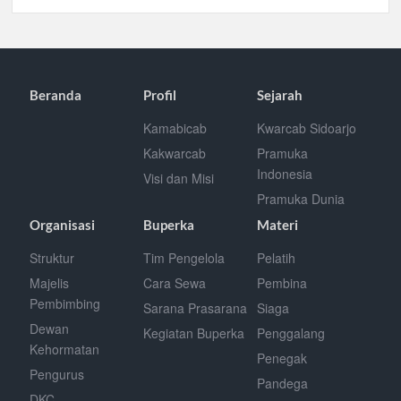
Beranda
Profil
Sejarah
Kamabicab
Kwarcab Sidoarjo
Kakwarcab
Pramuka
Indonesia
Visi dan Misi
Pramuka Dunia
Organisasi
Buperka
Materi
Struktur
Tim Pengelola
Pelatih
Majelis
Cara Sewa
Pembina
Pembimbing
Sarana Prasarana
Siaga
Dewan
Kegiatan Buperka
Penggalang
Kehormatan
Penegak
Pengurus
Pandega
DKC