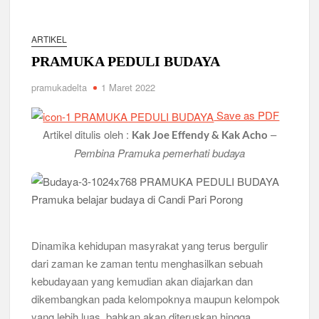
Ambalan SMAN 3 Sidoarjo Gelar Anjangsana dan Buka
Bersama 2026, Pererat Tali Persaudaraan
ARTIKEL
Relevansi Pemikiran Baden-Powell dalam Pembinaan
Kepemimpinan, Kerja Sama Tim, dan Pendidikan Karakter
PRAMUKA PEDULI BUDAYA
Generasi Muda di Era Digital
Semangat “Cerdas, Ceria, Cekatan” Warnai Pesta Siaga
pramukadelta
1 Maret 2022
Kwarran Sukodono Tahun 2026
Save as PDF
Berkarakter, Berprestasi, Berbudi Luhur : Lomba Tingkat I
Artikel ditulis oleh :
–
Kak Joe Effendy & Kak Acho
Gudep 14.077-14.078 Pangkalan SDN Sidodadi 1 Taman
Cetak Generasi Tangguh
Pembina Pramuka pemerhati budaya
Pramuka SMKN 1 Jabon Tempa Disiplin dan Kepedulian
Sosial Melalui Jelajah Desa
Pramuka belajar budaya di Candi Pari Porong
Gemuruh Semangat di Pangkalan SMP YPM 1 Taman: Saat
Kompetisi Mencetak Karakter dan Merajut Generasi di PSCC
Dinamika kehidupan masyrakat yang terus bergulir
VI
dari zaman ke zaman tentu menghasilkan sebuah
kebudayaan yang kemudian akan diajarkan dan
Perkuat Kepemimpinan dan Demokrasi, Kwarran Jabon Gelar
Dianpinsa serta Musppanitera 2026
dikembangkan pada kelompoknya maupun kelompok
yang lebih luas, bahkan akan diteruskan hingga