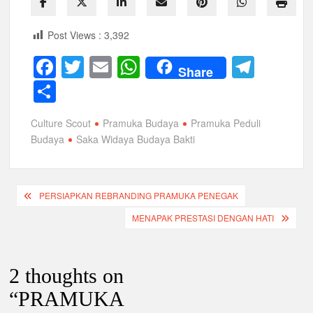
Post Views :
3,392
F
T
E
W
T
Share
a
wi
m
h
el
S
c
tt
ail
at
e
h
Culture Scout
Pramuka Budaya
Pramuka Peduli
e
er
s
gr
ar
Budaya
Saka Widaya Budaya Bakti
b
A
a
e
o
p
m
Navigasi
o
p
PERSIAPKAN REBRANDING PRAMUKA PENEGAK
pos
k
MENAPAK PRESTASI DENGAN HATI
2 thoughts on
“
PRAMUKA