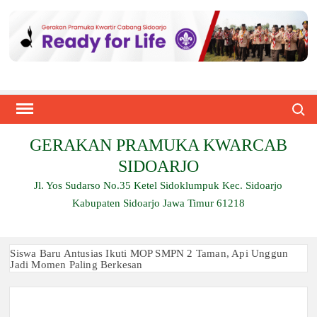
Skip
to
content
Search
GERAKAN PRAMUKA KWARCAB
SIDOARJO
Jl. Yos Sudarso No.35 Ketel Sidoklumpuk Kec. Sidoarjo
Kabupaten Sidoarjo Jawa Timur 61218
Siswa Baru Antusias Ikuti MOP SMPN 2 Taman, Api Unggun
Jadi Momen Paling Berkesan
Berjalan 2 Kilometer hingga Taklukkan Beragam Ujian, Inilah
Perjuangan Pramuka SMK Plus NU Sidoarjo