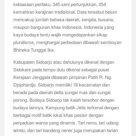
kebiasaan perilaku, 345 seni pertunjukkan, 254
Musran X Kwarran Jabon Jadi Titik Awal Kebangkitan
Pramuka yang Lebih Inovatif dan Progresif
kemahiran kerajinan tradisional. Data tersebut belum
mencakup jumlah bahasa daerah, senjata, busana,
Peringanti Momentum Hardiknas, Kwarran Sedati Gelar Rapat
maupun bangunan khas Indonesia. Indonesia yang
Kerja
kaya budaya tentu wajib mengedepankan sikap
pluralisme, menghargai perbedaan dibawah semboyan
Bhineka Tunggal Ika.
Kabupaten Sidoarjo atau dahulunya dikenal dengan
Sidokare pada tempo dulu dikenal sebagai pusat
Kerajaan Jenggala dibawah pimpinan Patih R. Ng.
Djojohardjo. Sidoarjo memiliki 18 kecamatan dan
berada pada daerah delta sungai mas dan sungai
porong. Budaya Sidoarjo tak kalah tersohor dengan
budaya lainnya. Kampung batik Jetis terkenal dengan
berbagai motif batik lokal khas pesisir dengan
perpaduan warna yang dinamis. Tari remo, tari udang
windu, dan tari bandeng nener juga merupakan tarian