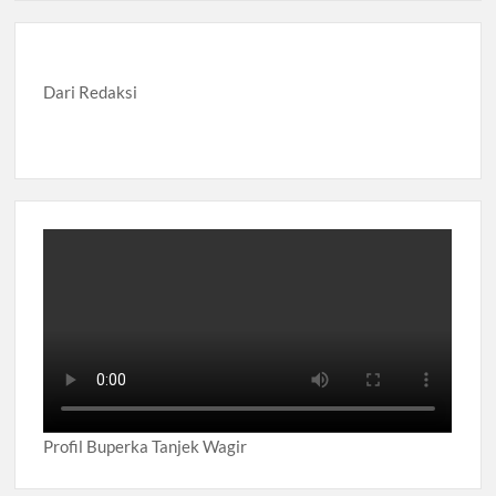
Diwarnai Penampilan Tari Kreasi Berselendang
Musran X Kwarran Jabon Jadi Titik Awal Kebangkitan
Pramuka yang Lebih Inovatif dan Progresif
Dari Redaksi
Peringanti Momentum Hardiknas, Kwarran Sedati Gelar Rapat
Kerja
Profil Buperka Tanjek Wagir