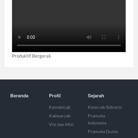
Produktif Bergerak
Beranda
Profil
Sejarah
Kamabicab
Kwarcab Sidoarjo
Kakwarcab
Pramuka
Indonesia
Visi dan Misi
Pramuka Dunia