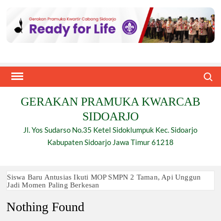
Skip
to
content
Search
GERAKAN PRAMUKA KWARCAB
SIDOARJO
Jl. Yos Sudarso No.35 Ketel Sidoklumpuk Kec. Sidoarjo
Kabupaten Sidoarjo Jawa Timur 61218
Siswa Baru Antusias Ikuti MOP SMPN 2 Taman, Api Unggun
Jadi Momen Paling Berkesan
Nothing Found
Berjalan 2 Kilometer hingga Taklukkan Beragam Ujian, Inilah
Perjuangan Pramuka SMK Plus NU Sidoarjo