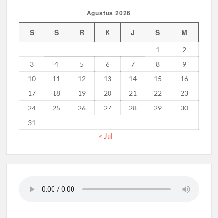
Agustus 2026
Bukan Cuma Kemah! Pramuka SMK YPM 3 Taman Adopsi
Sistem Kerja Industri Lewat KPDA
S
S
R
K
J
S
M
1
2
Kwarran Porong Gembleng Penegak Pramuka Lewat Pelatihan
Keprotokoleran
3
4
5
6
7
8
9
10
11
12
13
14
15
16
Tumbuhkan Ceria dan Karakter Sejak Dini, 704 Pramuka
17
18
19
20
21
22
23
Siaga Ramaikan Pesta Siaga Kwarran Prambon 2026
24
25
26
27
28
29
30
Ceria Bersama Pramuka Siaga: Membangun Generasi Tangguh
31
dan Berkarakter
« Jul
Karena Karakter Tidak Dibentuk di Ruang Nyaman, LT-1
SDN Pagerwojo Hadir Menempa Ketangguhan
Gelar Musppanitera 2026, Kwarran Taman Cetak Pemimpin
Baru dan Perkuat Kolaborasi Lintas Pangkalan
Ajang Kompetensi Antar Ambalan II SMKN 2 Buduran 2026