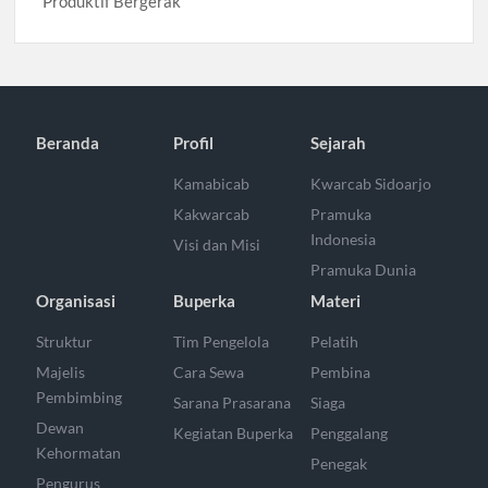
Produktif Bergerak
Beranda
Profil
Sejarah
Kamabicab
Kwarcab Sidoarjo
Kakwarcab
Pramuka
Indonesia
Visi dan Misi
Pramuka Dunia
Organisasi
Buperka
Materi
Struktur
Tim Pengelola
Pelatih
Majelis
Cara Sewa
Pembina
Pembimbing
Sarana Prasarana
Siaga
Dewan
Kegiatan Buperka
Penggalang
Kehormatan
Penegak
Pengurus