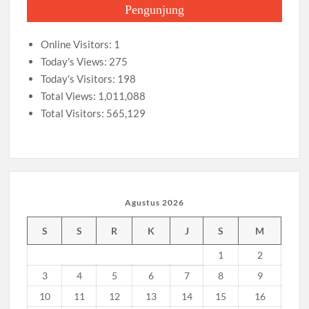
Diwarnai Penampilan Tari Kreasi Berselendang
Pengunjung
Hari
Pramuka
Musran X Kwarran Jabon Jadi Titik Awal Kebangkitan
Online Visitors:
1
ke-
Pramuka yang Lebih Inovatif dan Progresif
63,
Today's Views:
275
Dimeriahkan
Today's Visitors:
198
Peringanti Momentum Hardiknas, Kwarran Sedati Gelar Rapat
Atraksi
Kerja
Total Views:
1,011,088
Aeromodelling,
Total Visitors:
565,129
Semaphore
Dance
dan
Water
Jet
Agustus 2026
S
S
R
K
J
S
M
1
2
3
4
5
6
7
8
9
10
11
12
13
14
15
16