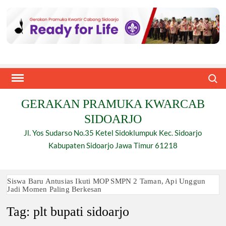
Skip
to
content
Search
GERAKAN PRAMUKA KWARCAB
SIDOARJO
Jl. Yos Sudarso No.35 Ketel Sidoklumpuk Kec. Sidoarjo
Kabupaten Sidoarjo Jawa Timur 61218
Siswa Baru Antusias Ikuti MOP SMPN 2 Taman, Api Unggun
Jadi Momen Paling Berkesan
Tag:
plt bupati sidoarjo
Berjalan 2 Kilometer hingga Taklukkan Beragam Ujian, Inilah
Perjuangan Pramuka SMK Plus NU Sidoarjo