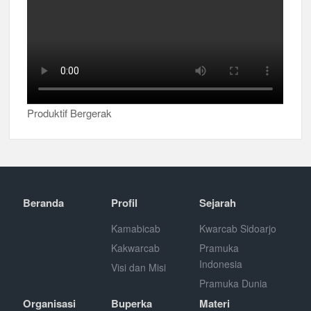
Produktif Bergerak
Beranda
Profil
Sejarah
Kamabicab
Kwarcab Sidoarjo
Kakwarcab
Pramuka
Indonesia
Visi dan Misi
Pramuka Dunia
Organisasi
Buperka
Materi