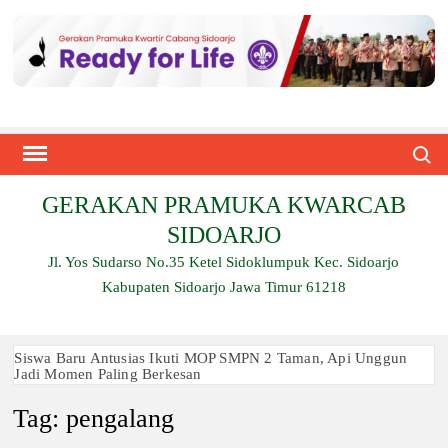
Skip
to
content
Search
GERAKAN PRAMUKA KWARCAB
SIDOARJO
Jl. Yos Sudarso No.35 Ketel Sidoklumpuk Kec. Sidoarjo
Kabupaten Sidoarjo Jawa Timur 61218
Siswa Baru Antusias Ikuti MOP SMPN 2 Taman, Api Unggun
Jadi Momen Paling Berkesan
Tag:
pengalang
Berjalan 2 Kilometer hingga Taklukkan Beragam Ujian, Inilah
Perjuangan Pramuka SMK Plus NU Sidoarjo