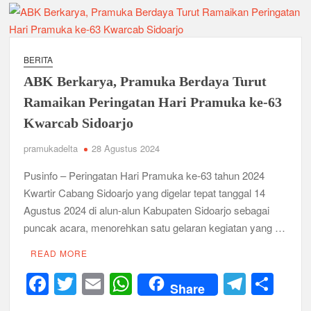
Ambalan SMAN 3 Sidoarjo Gelar Anjangsana dan Buka
Bersama 2026, Pererat Tali Persaudaraan
Relevansi Pemikiran Baden-Powell dalam Pembinaan
Kepemimpinan, Kerja Sama Tim, dan Pendidikan Karakter
BERITA
Generasi Muda di Era Digital
Semangat “Cerdas, Ceria, Cekatan” Warnai Pesta Siaga
ABK Berkarya, Pramuka Berdaya Turut
Kwarran Sukodono Tahun 2026
Ramaikan Peringatan Hari Pramuka ke-63
Kwarcab Sidoarjo
Berkarakter, Berprestasi, Berbudi Luhur : Lomba Tingkat I
Gudep 14.077-14.078 Pangkalan SDN Sidodadi 1 Taman
pramukadelta
28 Agustus 2024
Cetak Generasi Tangguh
Pusinfo – Peringatan Hari Pramuka ke-63 tahun 2024
Pramuka SMKN 1 Jabon Tempa Disiplin dan Kepedulian
Kwartir Cabang Sidoarjo yang digelar tepat tanggal 14
Sosial Melalui Jelajah Desa
Agustus 2024 di alun-alun Kabupaten Sidoarjo sebagai
puncak acara, menorehkan satu gelaran kegiatan yang …
Gemuruh Semangat di Pangkalan SMP YPM 1 Taman: Saat
Kompetisi Mencetak Karakter dan Merajut Generasi di PSCC
VI
READ MORE
F
T
E
W
T
S
Perkuat Kepemimpinan dan Demokrasi, Kwarran Jabon Gelar
Share
Dianpinsa serta Musppanitera 2026
a
wi
m
h
el
h