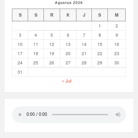
Agustus 2026
Musran X Kwarran Jabon Jadi Titik Awal Kebangkitan
Pramuka yang Lebih Inovatif dan Progresif
S
S
R
K
J
S
M
1
2
Peringanti Momentum Hardiknas, Kwarran Sedati Gelar Rapat
Kerja
3
4
5
6
7
8
9
10
11
12
13
14
15
16
17
18
19
20
21
22
23
24
25
26
27
28
29
30
31
« Jul