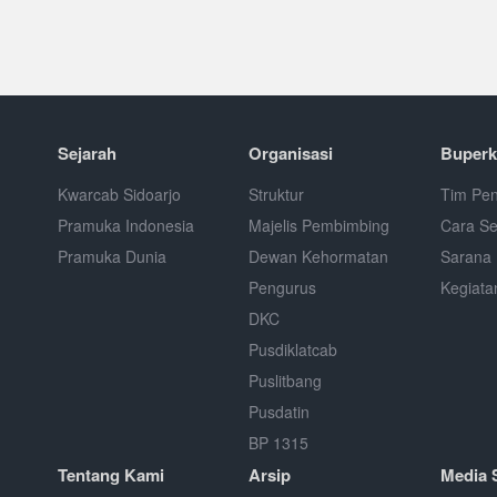
Sejarah
Organisasi
Buperk
Kwarcab Sidoarjo
Struktur
Tim Pen
Pramuka Indonesia
Majelis Pembimbing
Cara S
Pramuka Dunia
Dewan Kehormatan
Sarana 
Pengurus
Kegiata
DKC
Pusdiklatcab
Puslitbang
Pusdatin
BP 1315
Tentang Kami
Arsip
Media 