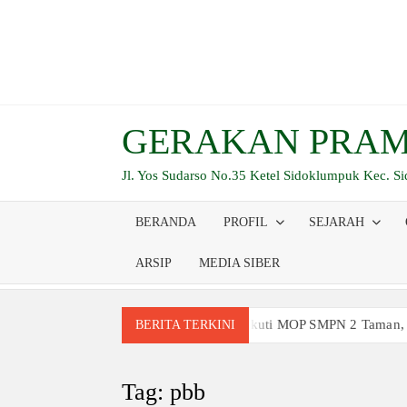
Skip
to
content
GERAKAN PRAM
Jl. Yos Sudarso No.35 Ketel Sidoklumpuk Kec. S
BERANDA
PROFIL
SEJARAH
ARSIP
MEDIA SIBER
Siswa Baru Antusias Ikuti MOP SMPN 2 Taman,
BERITA TERKINI
Berjalan 2 Kilometer hingga Taklukkan Berag
Ambalan SMAN 3 Sidoarjo Gelar Anjangsana dan
Tag:
pbb
Relevansi Pemikiran Baden-Powell dalam Pemb