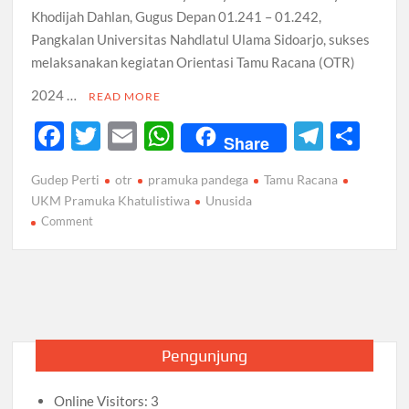
Khodijah Dahlan, Gugus Depan 01.241 – 01.242,
Pangkalan Universitas Nahdlatul Ulama Sidoarjo, sukses
melaksanakan kegiatan Orientasi Tamu Racana (OTR)
2024 …
READ MORE
F
T
E
W
T
S
Share
ac
w
m
h
el
h
Gudep Perti
otr
pramuka pandega
Tamu Racana
e
itt
ail
at
e
ar
UKM Pramuka Khatulistiwa
Unusida
b
er
s
gr
e
on
Comment
Bangkit
o
A
a
dengan
o
p
m
Semangat
k
Juang,
p
Beraksi
untuk
Pengunjung
Berkarya
Bersama
Online Visitors:
3
Pramuka