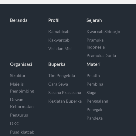
Beranda
Profil
Sejarah
Kamabicab
Kwarcab Sidoarjo
Kakwarcab
Pramuka
Indonesia
Visi dan Misi
Pramuka Dunia
Organisasi
Buperka
Materi
Struktur
Tim Pengelola
Pelatih
Majelis
Cara Sewa
Pembina
Pembimbing
Sarana Prasarana
Siaga
Dewan
Kegiatan Buperka
Penggalang
Kehormatan
Penegak
Pengurus
Pandega
DKC
Pusdiklatcab