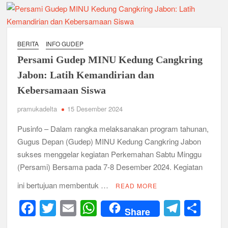
Ambalan SMAN 3 Sidoarjo Gelar Anjangsana dan Buka
Bersama 2026, Pererat Tali Persaudaraan
Relevansi Pemikiran Baden-Powell dalam Pembinaan
Kepemimpinan, Kerja Sama Tim, dan Pendidikan Karakter
BERITA
INFO GUDEP
Generasi Muda di Era Digital
Semangat “Cerdas, Ceria, Cekatan” Warnai Pesta Siaga
Persami Gudep MINU Kedung Cangkring
Kwarran Sukodono Tahun 2026
Jabon: Latih Kemandirian dan
Kebersamaan Siswa
Berkarakter, Berprestasi, Berbudi Luhur : Lomba Tingkat I
Gudep 14.077-14.078 Pangkalan SDN Sidodadi 1 Taman
pramukadelta
15 Desember 2024
Cetak Generasi Tangguh
Pusinfo – Dalam rangka melaksanakan program tahunan,
Pramuka SMKN 1 Jabon Tempa Disiplin dan Kepedulian
Gugus Depan (Gudep) MINU Kedung Cangkring Jabon
Sosial Melalui Jelajah Desa
sukses menggelar kegiatan Perkemahan Sabtu Minggu
(Persami) Bersama pada 7-8 Desember 2024. Kegiatan
Gemuruh Semangat di Pangkalan SMP YPM 1 Taman: Saat
Kompetisi Mencetak Karakter dan Merajut Generasi di PSCC
ini bertujuan membentuk …
READ MORE
VI
F
T
E
W
T
S
Share
Perkuat Kepemimpinan dan Demokrasi, Kwarran Jabon Gelar
a
wi
m
h
el
h
Dianpinsa serta Musppanitera 2026