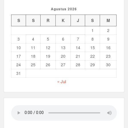
Agustus 2026
Musran X Kwarran Jabon Jadi Titik Awal Kebangkitan
Pramuka yang Lebih Inovatif dan Progresif
S
S
R
K
J
S
M
Peringanti Momentum Hardiknas, Kwarran Sedati Gelar Rapat
1
2
Kerja
3
4
5
6
7
8
9
10
11
12
13
14
15
16
17
18
19
20
21
22
23
24
25
26
27
28
29
30
31
« Jul