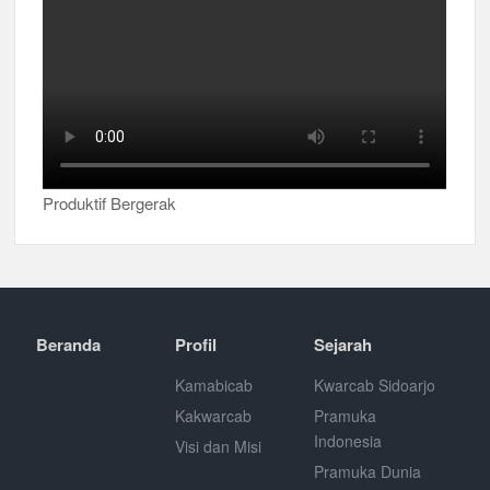
Produktif Bergerak
Beranda
Profil
Sejarah
Kamabicab
Kwarcab Sidoarjo
Kakwarcab
Pramuka
Indonesia
Visi dan Misi
Pramuka Dunia