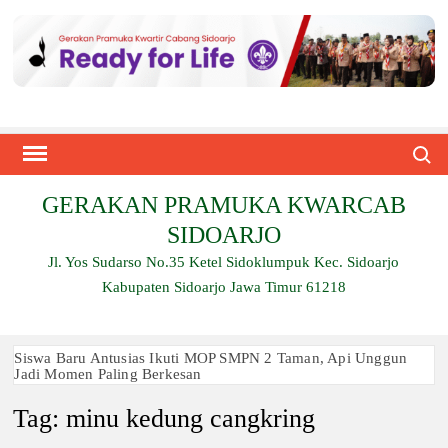
Skip
to
content
Search
GERAKAN PRAMUKA KWARCAB
SIDOARJO
Jl. Yos Sudarso No.35 Ketel Sidoklumpuk Kec. Sidoarjo
Kabupaten Sidoarjo Jawa Timur 61218
Siswa Baru Antusias Ikuti MOP SMPN 2 Taman, Api Unggun
Jadi Momen Paling Berkesan
Tag:
minu kedung cangkring
Berjalan 2 Kilometer hingga Taklukkan Beragam Ujian, Inilah
Perjuangan Pramuka SMK Plus NU Sidoarjo