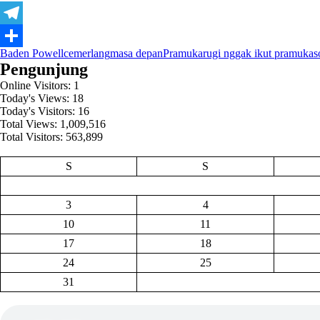
Telegram
Baden Powell
cemerlang
masa depan
Pramuka
rugi nggak ikut pramuka
s
Share
Pengunjung
Online Visitors:
1
Today's Views:
18
Today's Visitors:
16
Total Views:
1,009,516
Total Visitors:
563,899
S
S
3
4
10
11
17
18
24
25
31