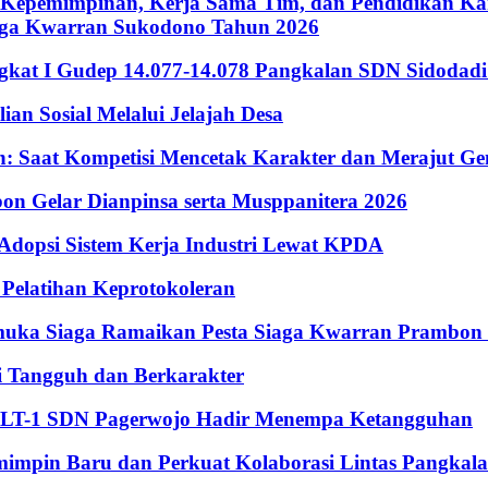
Kepemimpinan, Kerja Sama Tim, dan Pendidikan Kara
iaga Kwarran Sukodono Tahun 2026
ingkat I Gudep 14.077-14.078 Pangkalan SDN Sidodad
n Sosial Melalui Jelajah Desa
Saat Kompetisi Mencetak Karakter dan Merajut Gen
n Gelar Dianpinsa serta Musppanitera 2026
psi Sistem Kerja Industri Lewat KPDA
elatihan Keprotokoleran
amuka Siaga Ramaikan Pesta Siaga Kwarran Prambon
 Tangguh dan Berkarakter
, LT-1 SDN Pagerwojo Hadir Menempa Ketangguhan
impin Baru dan Perkuat Kolaborasi Lintas Pangkal