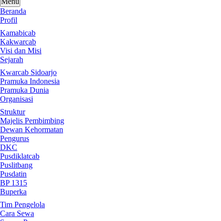
Menu
Beranda
Profil
Kamabicab
Kakwarcab
Visi dan Misi
Sejarah
Kwarcab Sidoarjo
Pramuka Indonesia
Pramuka Dunia
Organisasi
Struktur
Majelis Pembimbing
Dewan Kehormatan
Pengurus
DKC
Pusdiklatcab
Puslitbang
Pusdatin
BP 1315
Buperka
Tim Pengelola
Cara Sewa