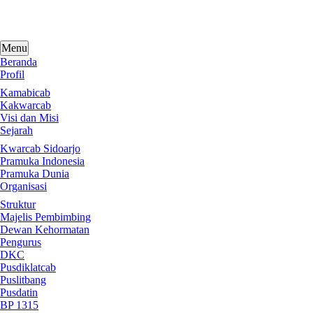
Skip
to
content
Menu
Beranda
Profil
Kamabicab
Kakwarcab
Visi dan Misi
Sejarah
Kwarcab Sidoarjo
Pramuka Indonesia
Pramuka Dunia
Organisasi
Struktur
Majelis Pembimbing
Dewan Kehormatan
Pengurus
DKC
Pusdiklatcab
Puslitbang
Pusdatin
BP 1315