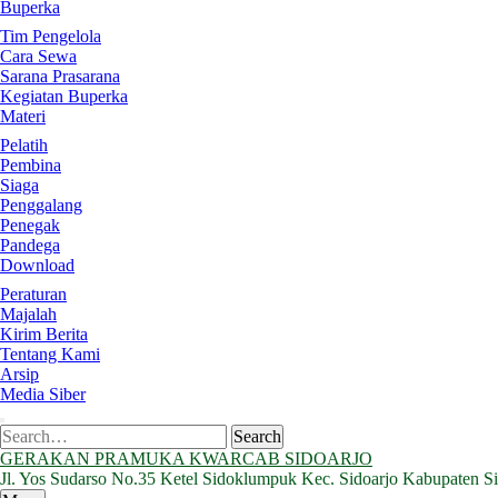
Buperka
Tim Pengelola
Cara Sewa
Sarana Prasarana
Kegiatan Buperka
Materi
Pelatih
Pembina
Siaga
Penggalang
Penegak
Pandega
Download
Peraturan
Majalah
Kirim Berita
Tentang Kami
Arsip
Media Siber
Search
Search
for:
GERAKAN PRAMUKA KWARCAB SIDOARJO
Jl. Yos Sudarso No.35 Ketel Sidoklumpuk Kec. Sidoarjo Kabupaten S