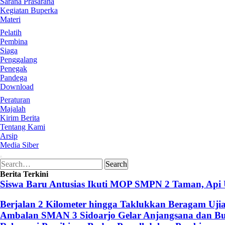
Sarana Prasarana
Kegiatan Buperka
Materi
Pelatih
Pembina
Siaga
Penggalang
Penegak
Pandega
Download
Peraturan
Majalah
Kirim Berita
Tentang Kami
Arsip
Media Siber
Search
Search
for:
Berita Terkini
Siswa Baru Antusias Ikuti MOP SMPN 2 Taman, Api
Berjalan 2 Kilometer hingga Taklukkan Beragam Uji
Ambalan SMAN 3 Sidoarjo Gelar Anjangsana dan Buk