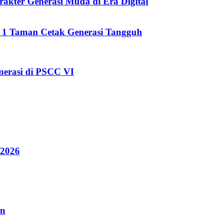
kter Generasi Muda di Era Digital
i 1 Taman Cetak Generasi Tangguh
erasi di PSCC VI
 2026
an