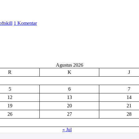
pada
oftskill
1 Komentar
Nggak
Ikut
Pramuka
?
Ini
Kerugian
yang
Agustus 2026
Tidak
R
K
J
Kamu
Sadari,
Temukan
5
6
7
Jawabannya
di
12
13
14
Sini
19
20
21
!
26
27
28
« Jul