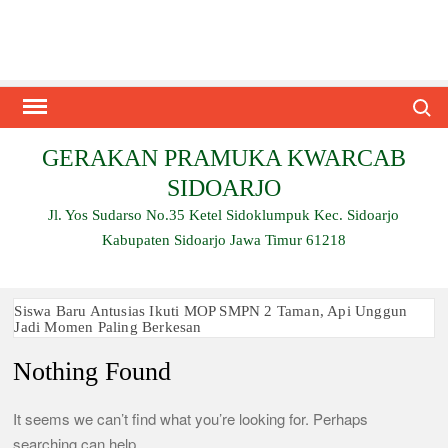
Skip
to
content
Search
GERAKAN PRAMUKA KWARCAB
SIDOARJO
Jl. Yos Sudarso No.35 Ketel Sidoklumpuk Kec. Sidoarjo
Kabupaten Sidoarjo Jawa Timur 61218
Siswa Baru Antusias Ikuti MOP SMPN 2 Taman, Api Unggun
Jadi Momen Paling Berkesan
Nothing Found
Berjalan 2 Kilometer hingga Taklukkan Beragam Ujian, Inilah
Perjuangan Pramuka SMK Plus NU Sidoarjo
Ambalan SMAN 3 Sidoarjo Gelar Anjangsana dan Buka
It seems we can’t find what you’re looking for. Perhaps
Bersama 2026, Pererat Tali Persaudaraan
searching can help.