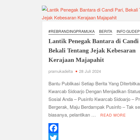
Karakter Generasi Muda di Era Digital
Semangat “Cerdas, Ceria, Cekatan” Warnai Pes
Berkarakter, Berprestasi, Berbudi Luhur : Lom
#REBRANDINGPRAMUKA
BERITA
INFO GUDEP
Taman Cetak Generasi Tangguh
Lantik Penegak Bantara di Candi 
Pramuka SMKN 1 Jabon Tempa Disiplin dan Kep
Bekali Tentang Jejak Kebesaran
Gemuruh Semangat di Pangkalan SMP YPM 1 Tam
Kerajaan Majapahit
Generasi di PSCC VI
Perkuat Kepemimpinan dan Demokrasi, Kwarran
pramukadelta
28 Juli 2024
Bukan Cuma Kemah! Pramuka SMK YPM 3 Tama
Bantu Publikasi Setiap Berita Yang Diterbitka
Kwarran Porong Gembleng Penegak Pramuka Le
Kwarcab Sidoarjo Dengan Menjadikan Statu
Sosial Anda – Pusinfo Kwarcab Sidoarjo – Pr
Tumbuhkan Ceria dan Karakter Sejak Dini, 704
Bergerak, Maju Berdampak Pusinfo – Tak se
2026
biasanya, pelantikan …
READ MORE
Ceria Bersama Pramuka Siaga: Membangun Gen
Karena Karakter Tidak Dibentuk di Ruang N
Gelar Musppanitera 2026, Kwarran Taman Ceta
F