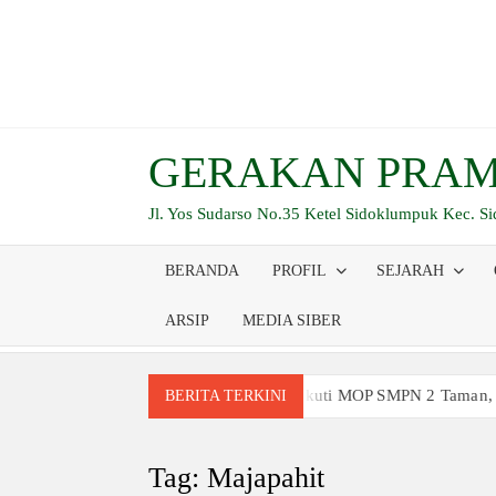
Skip
to
content
GERAKAN PRAM
Jl. Yos Sudarso No.35 Ketel Sidoklumpuk Kec. S
BERANDA
PROFIL
SEJARAH
ARSIP
MEDIA SIBER
Siswa Baru Antusias Ikuti MOP SMPN 2 Taman,
BERITA TERKINI
Berjalan 2 Kilometer hingga Taklukkan Berag
Ambalan SMAN 3 Sidoarjo Gelar Anjangsana dan
Tag:
Majapahit
Relevansi Pemikiran Baden-Powell dalam Pemb