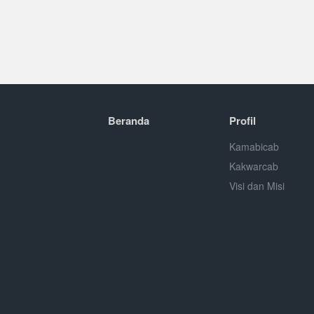
Beranda
Profil
Kamabicab
Kakwarcab
Visi dan Misi