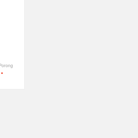
uduran 2026 Diwarnai Penampilan Tari Kreasi Berselendang
gkitan Pramuka yang Lebih Inovatif dan Progresif
ti Gelar Rapat Kerja
Porong