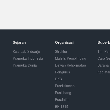
Sejarah
Organisasi
Buperk
Kwarcab Sidoarjo
Struktur
Tim Pen
Pramuka Indonesia
Majelis Pembimbing
Cara S
Pramuka Dunia
Dewan Kehormatan
Sarana 
Pengurus
Kegiata
DKC
Pusdiklatcab
Puslitbang
Pusdatin
BP 1315