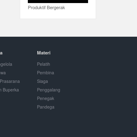
Produktif Bergerak
a
Materi
gelola
Pelatih
ewa
Pembina
Prasarana
Siaga
n Buperka
Penggalang
Penegak
Pandega