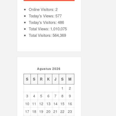
Online Visitors:
2
Today's Views:
577
Today's Visitors:
486
Total Views:
1,010,075
Total Visitors:
564,369
Agustus 2026
S
S
R
K
J
S
M
1
2
3
4
5
6
7
8
9
10
11
12
13
14
15
16
17
18
19
20
21
22
23