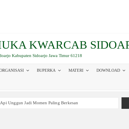
UKA KWARCAB SIDOA
idoarjo Kabupaten Sidoarjo Jawa Timur 61218
ORGANISASI
BUPERKA
MATERI
DOWNLOAD
 Api Unggun Jadi Momen Paling Berkesan
am Ujian, Inilah Perjuangan Pramuka SMK Plus NU Sidoarjo
 Buka Bersama 2026, Pererat Tali Persaudaraan
inaan Kepemimpinan, Kerja Sama Tim, dan Pendidikan