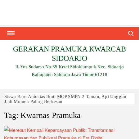
Skip
to
content
Search
GERAKAN PRAMUKA KWARCAB
SIDOARJO
Jl. Yos Sudarso No.35 Ketel Sidoklumpuk Kec. Sidoarjo
Kabupaten Sidoarjo Jawa Timur 61218
Siswa Baru Antusias Ikuti MOP SMPN 2 Taman, Api Unggun
Jadi Momen Paling Berkesan
Tag:
Kwarnas Pramuka
Berjalan 2 Kilometer hingga Taklukkan Beragam Ujian, Inilah
Perjuangan Pramuka SMK Plus NU Sidoarjo
Ambalan SMAN 3 Sidoarjo Gelar Anjangsana dan Buka
Bersama 2026, Pererat Tali Persaudaraan