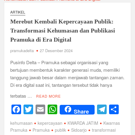
Relevansi Pemikiran Baden-Powell dalam Pembinaan
Kepemimpinan, Kerja Sama Tim, dan Pendidikan Karakter
Generasi Muda di Era Digital
ARTIKEL
Semangat “Cerdas, Ceria, Cekatan” Warnai Pesta Siaga
Merebut Kembali Kepercayaan Publik:
Kwarran Sukodono Tahun 2026
Transformasi Kehumasan dan Publikasi
Berkarakter, Berprestasi, Berbudi Luhur : Lomba Tingkat I
Pramuka di Era Digital
Gudep 14.077-14.078 Pangkalan SDN Sidodadi 1 Taman
Cetak Generasi Tangguh
pramukadelta
27 Desember 2024
Pusinfo Delta – Pramuka sebagai organisasi yang
Pramuka SMKN 1 Jabon Tempa Disiplin dan Kepedulian
Sosial Melalui Jelajah Desa
bertujuan membentuk karakter generasi muda, memiliki
tanggung jawab besar dalam menjawab tantangan zaman.
Gemuruh Semangat di Pangkalan SMP YPM 1 Taman: Saat
Di era digital saat ini, tantangan tersebut tidak hanya
Kompetisi Mencetak Karakter dan Merajut Generasi di PSCC
VI
terbatas …
READ MORE
F
T
E
W
T
S
Perkuat Kepemimpinan dan Demokrasi, Kwarran Jabon Gelar
Dianpinsa serta Musppanitera 2026
Share
a
wi
m
h
el
h
kehumasan
kepercayaan
KWARDA JATIM
Kwarnas
c
tt
ail
at
e
ar
Bukan Cuma Kemah! Pramuka SMK YPM 3 Taman Adopsi
Sistem Kerja Industri Lewat KPDA
Pramuka
Pramuka
publik
Sidoarjo
transformasi