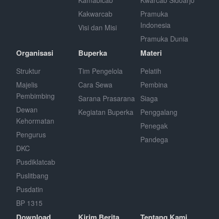
Kakwarcab
Pramuka
Indonesia
Visi dan Misi
Pramuka Dunia
Organisasi
Buperka
Materi
Struktur
Tim Pengelola
Pelatih
Majelis
Cara Sewa
Pembina
Pembimbing
Sarana Prasarana
Siaga
Dewan
Kegiatan Buperka
Penggalang
Kehormatan
Penegak
Pengurus
Pandega
DKC
Pusdiklatcab
Puslitbang
Pusdatin
BP 1315
Download
Kirim Berita
Tentang Kami