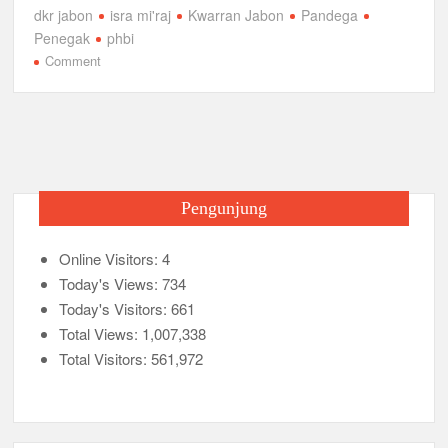
a
wi
m
h
el
h
dkr jabon
isra mi'raj
Kwarran Jabon
Pandega
c
tt
ail
at
e
ar
Penegak
phbi
e
er
s
gr
e
on
Comment
Peringati
b
A
a
Isra
o
p
m
Mi’raj
Nabi
o
p
Besar
k
Muhammad
Pengunjung
SAW,
Kwarran
Online Visitors:
Jabon
4
Jadikan
Today's Views:
734
Sebagai
Today's Visitors:
661
Momentum
Total Views:
1,007,338
Penguatan
Total Visitors:
561,972
Keimanan
dan
Kebersamaan