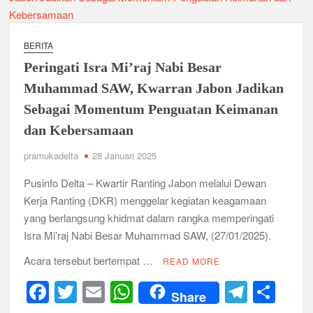
BERITA
Peringati Isra Mi’raj Nabi Besar
Muhammad SAW, Kwarran Jabon Jadikan
Sebagai Momentum Penguatan Keimanan
dan Kebersamaan
pramukadelta
28 Januari 2025
Pusinfo Delta – Kwartir Ranting Jabon melalui Dewan
Kerja Ranting (DKR) menggelar kegiatan keagamaan
yang berlangsung khidmat dalam rangka memperingati
Isra Mi’raj Nabi Besar Muhammad SAW, (27/01/2025).
Acara tersebut bertempat …
READ MORE
F
T
E
W
T
S
Share