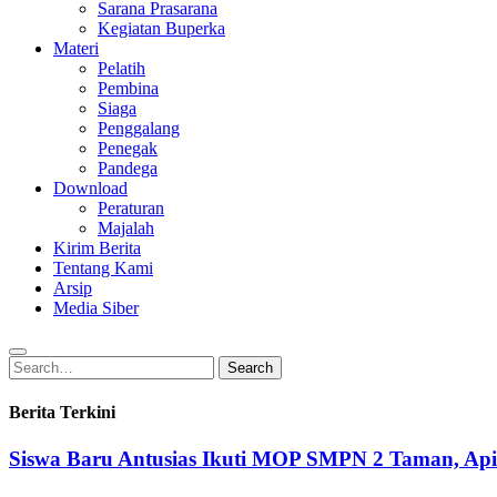
Sarana Prasarana
Kegiatan Buperka
Materi
Pelatih
Pembina
Siaga
Penggalang
Penegak
Pandega
Download
Peraturan
Majalah
Kirim Berita
Tentang Kami
Arsip
Media Siber
Search
Search
for:
Berita Terkini
Siswa Baru Antusias Ikuti MOP SMPN 2 Taman, Ap