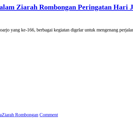
dalam Ziarah Rombongan Peringatan Hari J
rjo yang ke-166, berbagai kegiatan digelar untuk mengenang perjalana
on
a
Ziarah Rombongan
Comment
Pramuka
SMP
Islam