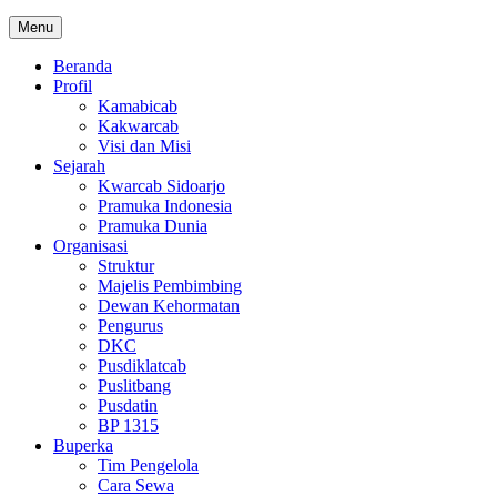
Menu
Beranda
Profil
Kamabicab
Kakwarcab
Visi dan Misi
Sejarah
Kwarcab Sidoarjo
Pramuka Indonesia
Pramuka Dunia
Organisasi
Struktur
Majelis Pembimbing
Dewan Kehormatan
Pengurus
DKC
Pusdiklatcab
Puslitbang
Pusdatin
BP 1315
Buperka
Tim Pengelola
Cara Sewa