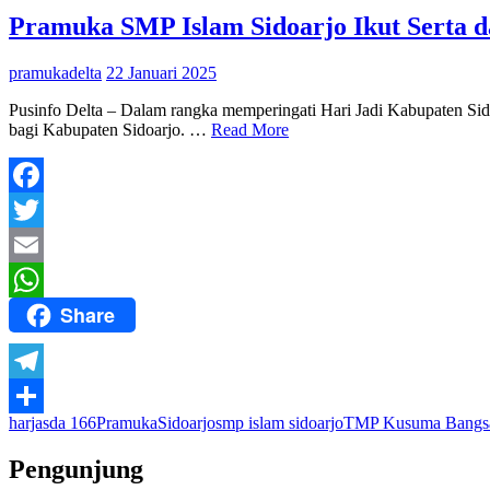
Pramuka SMP Islam Sidoarjo Ikut Serta 
pramukadelta
22 Januari 2025
Pusinfo Delta – Dalam rangka memperingati Hari Jadi Kabupaten Sidoa
bagi Kabupaten Sidoarjo. …
Read More
Facebook
Twitter
Email
Share
WhatsApp
Telegram
harjasda 166
Pramuka
Sidoarjo
smp islam sidoarjo
TMP Kusuma Bangs
Share
Pengunjung