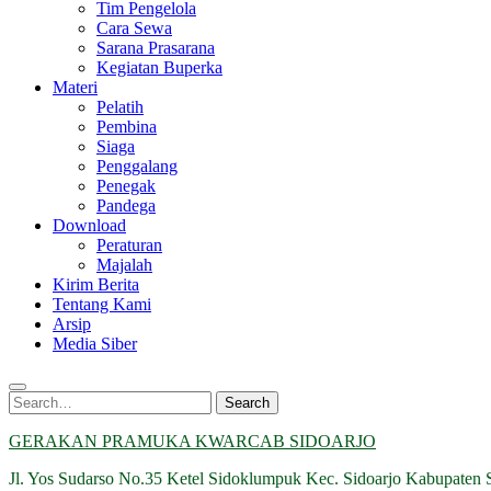
Tim Pengelola
Cara Sewa
Sarana Prasarana
Kegiatan Buperka
Materi
Pelatih
Pembina
Siaga
Penggalang
Penegak
Pandega
Download
Peraturan
Majalah
Kirim Berita
Tentang Kami
Arsip
Media Siber
Search
Search
for:
GERAKAN PRAMUKA KWARCAB SIDOARJO
Jl. Yos Sudarso No.35 Ketel Sidoklumpuk Kec. Sidoarjo Kabupaten 