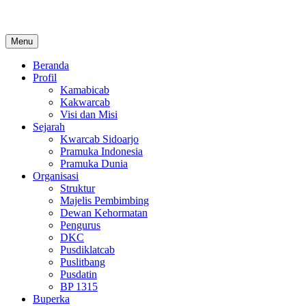
Skip
to
content
Menu
Beranda
Profil
Kamabicab
Kakwarcab
Visi dan Misi
Sejarah
Kwarcab Sidoarjo
Pramuka Indonesia
Pramuka Dunia
Organisasi
Struktur
Majelis Pembimbing
Dewan Kehormatan
Pengurus
DKC
Pusdiklatcab
Puslitbang
Pusdatin
BP 1315
Buperka