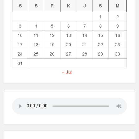
S
S
R
K
J
S
M
Musran X Kwarran Jabon Jadi Titik Awal Kebangkitan
Pramuka yang Lebih Inovatif dan Progresif
1
2
3
4
5
6
7
8
9
Peringanti Momentum Hardiknas, Kwarran Sedati Gelar Rapat
Kerja
10
11
12
13
14
15
16
17
18
19
20
21
22
23
24
25
26
27
28
29
30
31
« Jul