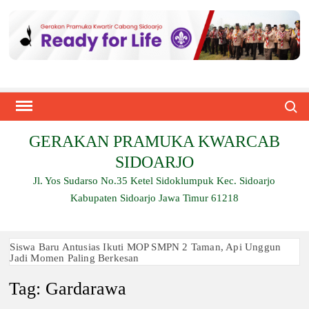
Skip
to
content
Search
GERAKAN PRAMUKA KWARCAB
SIDOARJO
Jl. Yos Sudarso No.35 Ketel Sidoklumpuk Kec. Sidoarjo
Kabupaten Sidoarjo Jawa Timur 61218
Siswa Baru Antusias Ikuti MOP SMPN 2 Taman, Api Unggun
Jadi Momen Paling Berkesan
Tag:
Gardarawa
Berjalan 2 Kilometer hingga Taklukkan Beragam Ujian, Inilah
Perjuangan Pramuka SMK Plus NU Sidoarjo