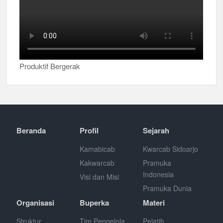
Produktif Bergerak
Beranda
Profil
Sejarah
Kamabicab
Kwarcab Sidoarjo
Kakwarcab
Pramuka
Indonesia
Visi dan Misi
Pramuka Dunia
Organisasi
Buperka
Materi
Struktur
Tim Pengelola
Pelatih