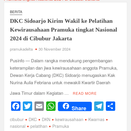
Relevansi Pemikiran Baden-Powell dalam Pembinaan
Kepemimpinan, Kerja Sama Tim, dan Pendidikan Karakter
Generasi Muda di Era Digital
BERITA
Semangat “Cerdas, Ceria, Cekatan” Warnai Pesta Siaga
DKC Sidoarjo Kirim Wakil ke Pelatihan
Kwarran Sukodono Tahun 2026
Kewirausahaan Pramuka tingkat Nasional
Berkarakter, Berprestasi, Berbudi Luhur : Lomba Tingkat I
2024 di Cibubur Jakarta
Gudep 14.077-14.078 Pangkalan SDN Sidodadi 1 Taman
Cetak Generasi Tangguh
pramukadelta
30 November 2024
Pusinfo — Dalam rangka mendukung pengembangan
Pramuka SMKN 1 Jabon Tempa Disiplin dan Kepedulian
Sosial Melalui Jelajah Desa
keterampilan dan jiwa kewirausahaan anggota Pramuka,
Dewan Kerja Cabang (DKC) Sidoarjo menugaskan Kak
Gemuruh Semangat di Pangkalan SMP YPM 1 Taman: Saat
Nurina Aulia Febriana untuk mewakili Kwartir Daerah
Kompetisi Mencetak Karakter dan Merajut Generasi di PSCC
VI
Jawa Timur dalam Kegiatan …
READ MORE
F
T
E
W
T
S
Perkuat Kepemimpinan dan Demokrasi, Kwarran Jabon Gelar
Dianpinsa serta Musppanitera 2026
Share
a
wi
m
h
el
h
cibubur
DKC
DKN
kewirausahaan
Kwarnas
c
tt
ail
at
e
ar
Bukan Cuma Kemah! Pramuka SMK YPM 3 Taman Adopsi
Sistem Kerja Industri Lewat KPDA
nasional
pelatihan
Pramuka