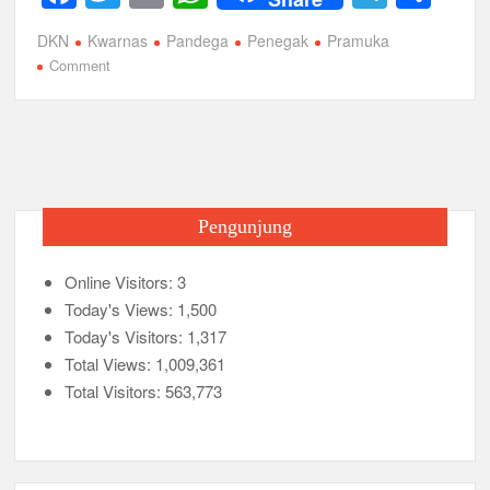
a
wi
m
h
el
h
Peringanti Momentum Hardiknas, Kwarran Sedati Gelar Rapat
DKN
Kwarnas
Pandega
Penegak
Pramuka
c
tt
ail
at
e
ar
Kerja
on
Comment
e
er
s
gr
e
Kamu
Penegak
b
A
a
Pandega
o
p
m
?
Ayo
o
p
Ikut
k
Pengunjung
Program
Beasiswa
Online Visitors:
DKN
3
Today's Views:
1,500
Today's Visitors:
1,317
Total Views:
1,009,361
Total Visitors:
563,773