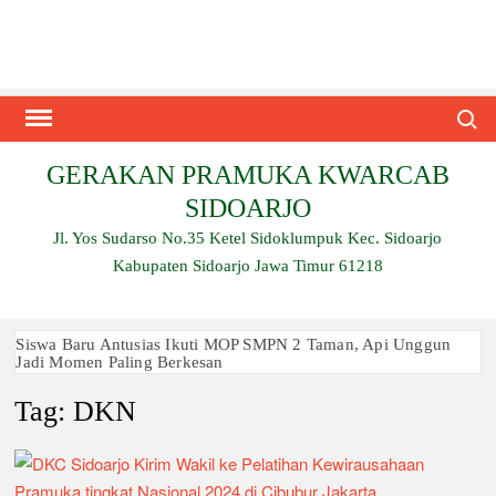
Skip
to
content
Search
GERAKAN PRAMUKA KWARCAB
SIDOARJO
Jl. Yos Sudarso No.35 Ketel Sidoklumpuk Kec. Sidoarjo
Kabupaten Sidoarjo Jawa Timur 61218
Siswa Baru Antusias Ikuti MOP SMPN 2 Taman, Api Unggun
Jadi Momen Paling Berkesan
Tag:
DKN
Berjalan 2 Kilometer hingga Taklukkan Beragam Ujian, Inilah
Perjuangan Pramuka SMK Plus NU Sidoarjo
Ambalan SMAN 3 Sidoarjo Gelar Anjangsana dan Buka
Bersama 2026, Pererat Tali Persaudaraan