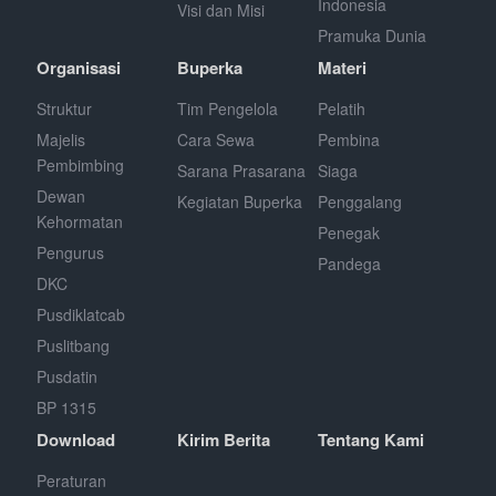
Indonesia
Visi dan Misi
Pramuka Dunia
Organisasi
Buperka
Materi
Struktur
Tim Pengelola
Pelatih
Majelis
Cara Sewa
Pembina
Pembimbing
Sarana Prasarana
Siaga
Dewan
Kegiatan Buperka
Penggalang
Kehormatan
Penegak
Pengurus
Pandega
DKC
Pusdiklatcab
Puslitbang
Pusdatin
BP 1315
Download
Kirim Berita
Tentang Kami
Peraturan