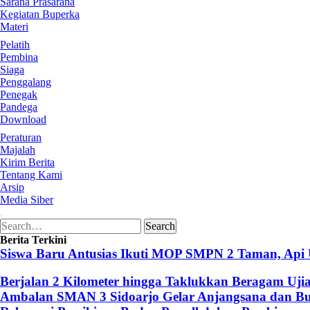
Sarana Prasarana
Kegiatan Buperka
Materi
Pelatih
Pembina
Siaga
Penggalang
Penegak
Pandega
Download
Peraturan
Majalah
Kirim Berita
Tentang Kami
Arsip
Media Siber
Search
Search
for:
Berita Terkini
Siswa Baru Antusias Ikuti MOP SMPN 2 Taman, Api
Berjalan 2 Kilometer hingga Taklukkan Beragam Uji
Ambalan SMAN 3 Sidoarjo Gelar Anjangsana dan Buk