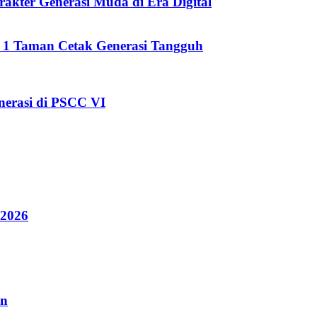
kter Generasi Muda di Era Digital
i 1 Taman Cetak Generasi Tangguh
erasi di PSCC VI
 2026
an