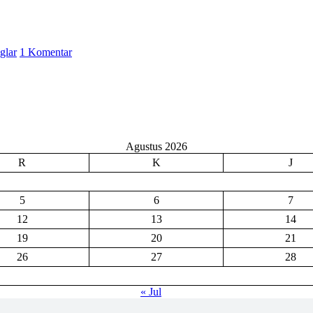
pada
iglar
1 Komentar
#Seri
2
Etika
Perilaku:
“Menata
Etika,
Seni
Agustus 2026
Berinteraksi
R
K
J
dan
Membangun
Hubungan
5
6
7
Yang
Lebih
12
13
14
Bermakna”
19
20
21
26
27
28
« Jul