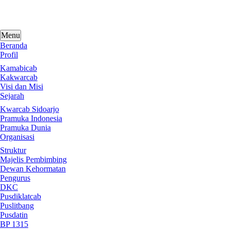
Skip
to
content
Menu
Beranda
Profil
Kamabicab
Kakwarcab
Visi dan Misi
Sejarah
Kwarcab Sidoarjo
Pramuka Indonesia
Pramuka Dunia
Organisasi
Struktur
Majelis Pembimbing
Dewan Kehormatan
Pengurus
DKC
Pusdiklatcab
Puslitbang
Pusdatin
BP 1315