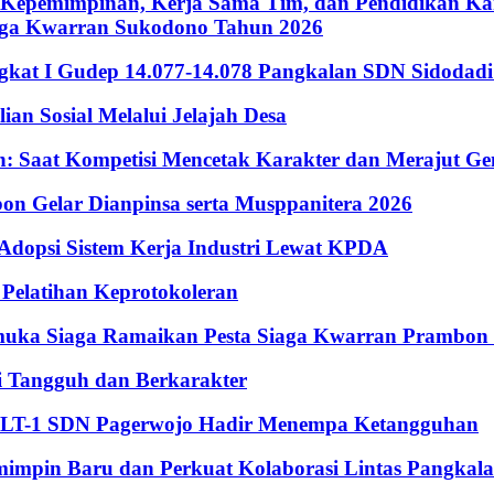
Kepemimpinan, Kerja Sama Tim, dan Pendidikan Kara
iaga Kwarran Sukodono Tahun 2026
ingkat I Gudep 14.077-14.078 Pangkalan SDN Sidodad
n Sosial Melalui Jelajah Desa
Saat Kompetisi Mencetak Karakter dan Merajut Gen
n Gelar Dianpinsa serta Musppanitera 2026
psi Sistem Kerja Industri Lewat KPDA
elatihan Keprotokoleran
amuka Siaga Ramaikan Pesta Siaga Kwarran Prambon
 Tangguh dan Berkarakter
, LT-1 SDN Pagerwojo Hadir Menempa Ketangguhan
impin Baru dan Perkuat Kolaborasi Lintas Pangkal