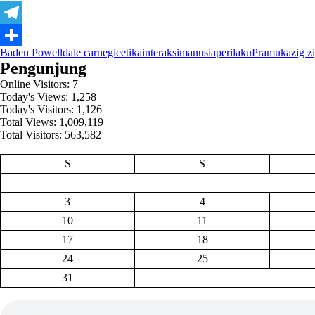
Telegram
Baden Powell
dale carnegie
etika
interaksi
manusia
perilaku
Pramuka
zig z
Share
Pengunjung
Online Visitors:
7
Today's Views:
1,258
Today's Visitors:
1,126
Total Views:
1,009,119
Total Visitors:
563,582
S
S
3
4
10
11
17
18
24
25
31