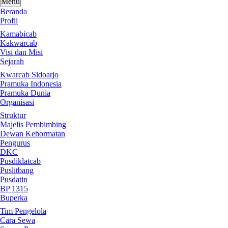
Menu
Beranda
Profil
Kamabicab
Kakwarcab
Visi dan Misi
Sejarah
Kwarcab Sidoarjo
Pramuka Indonesia
Pramuka Dunia
Organisasi
Struktur
Majelis Pembimbing
Dewan Kehormatan
Pengurus
DKC
Pusdiklatcab
Puslitbang
Pusdatin
BP 1315
Buperka
Tim Pengelola
Cara Sewa