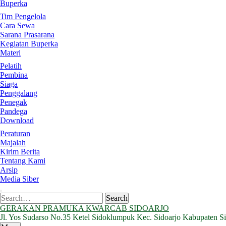
Buperka
Tim Pengelola
Cara Sewa
Sarana Prasarana
Kegiatan Buperka
Materi
Pelatih
Pembina
Siaga
Penggalang
Penegak
Pandega
Download
Peraturan
Majalah
Kirim Berita
Tentang Kami
Arsip
Media Siber
Search
Search
for:
GERAKAN PRAMUKA KWARCAB SIDOARJO
Jl. Yos Sudarso No.35 Ketel Sidoklumpuk Kec. Sidoarjo Kabupaten S