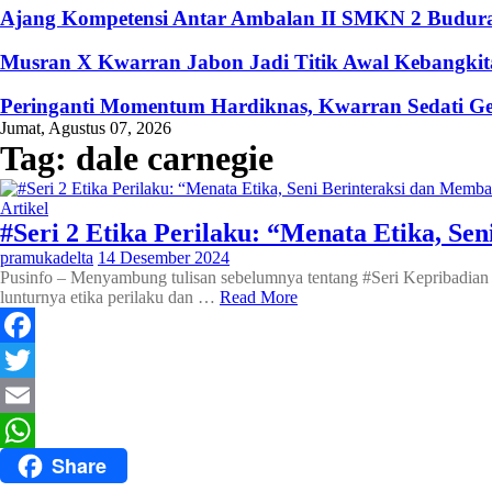
Ajang Kompetensi Antar Ambalan II SMKN 2 Buduran
Musran X Kwarran Jabon Jadi Titik Awal Kebangkita
Peringanti Momentum Hardiknas, Kwarran Sedati Ge
Jumat, Agustus 07, 2026
Tag:
dale carnegie
Artikel
#Seri 2 Etika Perilaku: “Menata Etika, 
pramukadelta
14 Desember 2024
Pusinfo – Menyambung tulisan sebelumnya tentang #Seri Kepribadian M
lunturnya etika perilaku dan …
Read More
Facebook
Twitter
Email
Share
WhatsApp