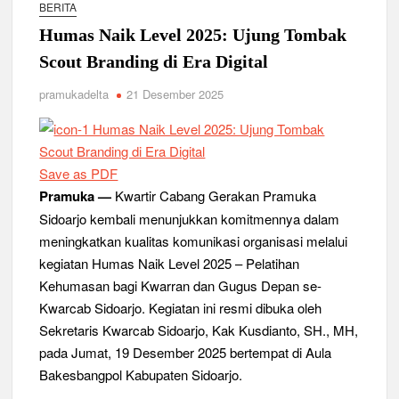
Relevansi Pemikiran Baden-Powell dalam Pembinaan
BERITA
Kepemimpinan, Kerja Sama Tim, dan Pendidikan Karakter
Humas Naik Level 2025: Ujung Tombak
Generasi Muda di Era Digital
Semangat “Cerdas, Ceria, Cekatan” Warnai Pesta Siaga
Scout Branding di Era Digital
Kwarran Sukodono Tahun 2026
pramukadelta
21 Desember 2025
Berkarakter, Berprestasi, Berbudi Luhur : Lomba Tingkat I
Gudep 14.077-14.078 Pangkalan SDN Sidodadi 1 Taman
Cetak Generasi Tangguh
Save as PDF
Pramuka SMKN 1 Jabon Tempa Disiplin dan Kepedulian
Pramuka —
Kwartir Cabang Gerakan Pramuka
Sosial Melalui Jelajah Desa
Sidoarjo kembali menunjukkan komitmennya dalam
Gemuruh Semangat di Pangkalan SMP YPM 1 Taman: Saat
meningkatkan kualitas komunikasi organisasi melalui
Kompetisi Mencetak Karakter dan Merajut Generasi di PSCC
kegiatan Humas Naik Level 2025 – Pelatihan
VI
Kehumasan bagi Kwarran dan Gugus Depan se-
Kwarcab Sidoarjo. Kegiatan ini resmi dibuka oleh
Perkuat Kepemimpinan dan Demokrasi, Kwarran Jabon Gelar
Dianpinsa serta Musppanitera 2026
Sekretaris Kwarcab Sidoarjo, Kak Kusdianto, SH., MH,
pada Jumat, 19 Desember 2025 bertempat di Aula
Bukan Cuma Kemah! Pramuka SMK YPM 3 Taman Adopsi
Bakesbangpol Kabupaten Sidoarjo.
Sistem Kerja Industri Lewat KPDA