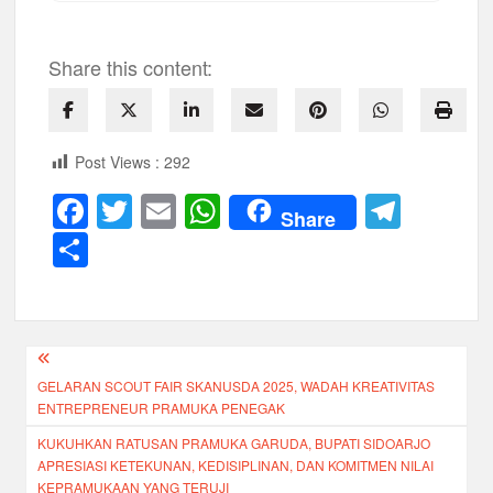
Share this content:
Post Views :
292
F
T
E
W
T
Share
a
wi
m
h
el
S
c
tt
ail
at
e
h
e
er
s
gr
ar
b
A
a
e
Navigasi
o
p
m
GELARAN SCOUT FAIR SKANUSDA 2025, WADAH KREATIVITAS
pos
o
p
ENTREPRENEUR PRAMUKA PENEGAK
k
KUKUHKAN RATUSAN PRAMUKA GARUDA, BUPATI SIDOARJO
APRESIASI KETEKUNAN, KEDISIPLINAN, DAN KOMITMEN NILAI
KEPRAMUKAAN YANG TERUJI