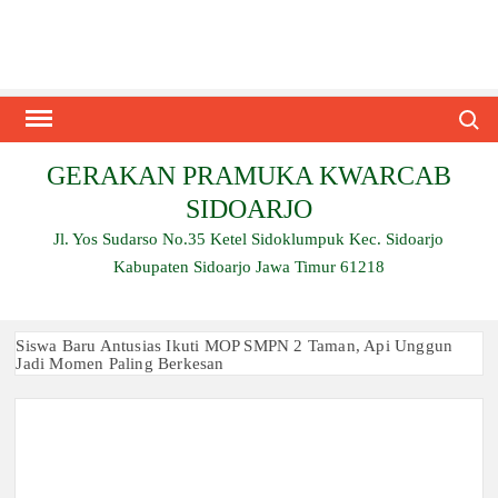
Skip
to
content
Search
GERAKAN PRAMUKA KWARCAB
SIDOARJO
Jl. Yos Sudarso No.35 Ketel Sidoklumpuk Kec. Sidoarjo
Kabupaten Sidoarjo Jawa Timur 61218
Siswa Baru Antusias Ikuti MOP SMPN 2 Taman, Api Unggun
Jadi Momen Paling Berkesan
Berjalan 2 Kilometer hingga Taklukkan Beragam Ujian, Inilah
Perjuangan Pramuka SMK Plus NU Sidoarjo
Ambalan SMAN 3 Sidoarjo Gelar Anjangsana dan Buka
Bersama 2026, Pererat Tali Persaudaraan