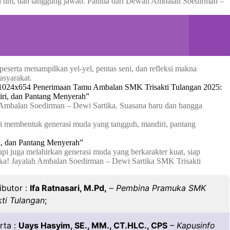
ma tim, dan tanggung jawab. Panitia dari Dewan Ambalan Soedirman –
eserta menampilkan yel-yel, pentas seni, dan refleksi makna
asyarakat.
a Ambalan Soedirman – Dewi Sartika. Suasana haru dan bangga
ti membentuk generasi muda yang tangguh, mandiri, pantang
i juga melahirkan generasi muda yang berkarakter kuat, siap
uka! Jayalah Ambalan Soedirman – Dewi Sartika SMK Trisakti
ibutor :
Ifa Ratnasari, M.Pd,
–
Pembina Pramuka SMK
kti Tulangan
;
rta :
Uays Hasyim, SE., MM., CT.HLC., CPS
– Kapusinfo