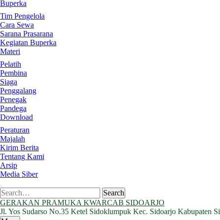
Buperka
Tim Pengelola
Cara Sewa
Sarana Prasarana
Kegiatan Buperka
Materi
Pelatih
Pembina
Siaga
Penggalang
Penegak
Pandega
Download
Peraturan
Majalah
Kirim Berita
Tentang Kami
Arsip
Media Siber
Search
Search
for:
GERAKAN PRAMUKA KWARCAB SIDOARJO
Jl. Yos Sudarso No.35 Ketel Sidoklumpuk Kec. Sidoarjo Kabupaten S