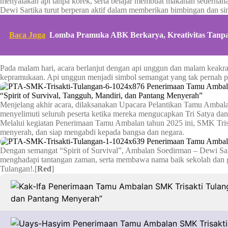
menyalakan api tanpa korek, serta belajar membuat makanan sederhana
Dewi Sartika turut berperan aktif dalam memberikan bimbingan dan 
Baca Juga
Lomba Pramuka ABK Berkarya, Kreativitas Tanpa
Pada malam hari, acara berlanjut dengan api unggun dan malam keakra
kepramukaan. Api unggun menjadi simbol semangat yang tak pernah p
Menjelang akhir acara, dilaksanakan Upacara Pelantikan Tamu Ambala
menyelimuti seluruh peserta ketika mereka mengucapkan Tri Satya d
Melalui kegiatan Penerimaan Tamu Ambalan tahun 2025 ini, SMK Trisa
menyerah, dan siap mengabdi kepada bangsa dan negara.
Dengan semangat “Spirit of Survival”, Ambalan Soedirman – Dewi Sar
menghadapi tantangan zaman, serta membawa nama baik sekolah dan g
Tulangan!.[
Red
]