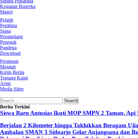
Sarana Prasarana
Kegiatan Buperka
Materi
Pelatih
Pembina
Siaga
Penggalang
Penegak
Pandega
Download
Peraturan
Majalah
Kirim Berita
Tentang Kami
Arsip
Media Siber
Search
Search
for:
Berita Terkini
Siswa Baru Antusias Ikuti MOP SMPN 2 Taman, Api
Berjalan 2 Kilometer hingga Taklukkan Beragam Uji
Ambalan SMAN 3 Sidoarjo Gelar Anjangsana dan Buk