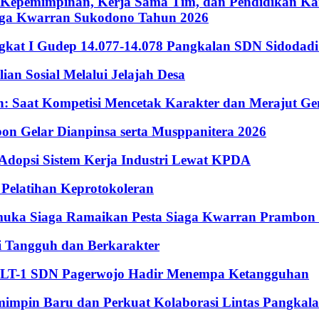
Kepemimpinan, Kerja Sama Tim, dan Pendidikan Kara
iaga Kwarran Sukodono Tahun 2026
ingkat I Gudep 14.077-14.078 Pangkalan SDN Sidodad
n Sosial Melalui Jelajah Desa
Saat Kompetisi Mencetak Karakter dan Merajut Gen
n Gelar Dianpinsa serta Musppanitera 2026
psi Sistem Kerja Industri Lewat KPDA
elatihan Keprotokoleran
amuka Siaga Ramaikan Pesta Siaga Kwarran Prambon
 Tangguh dan Berkarakter
, LT-1 SDN Pagerwojo Hadir Menempa Ketangguhan
impin Baru dan Perkuat Kolaborasi Lintas Pangkal