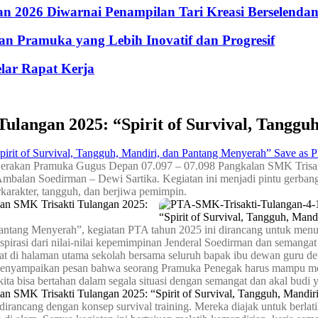
 2026 Diwarnai Penampilan Tari Kreasi Berselenda
n Pramuka yang Lebih Inovatif dan Progresif
lar Rapat Kerja
langan 2025: “Spirit of Survival, Tanggu
Save as 
erakan Pramuka Gugus Depan 07.097 – 07.098 Pangkalan SMK Trisakt
lan Soedirman – Dewi Sartika. Kegiatan ini menjadi pintu gerbang b
karakter, tangguh, dan berjiwa pemimpin.
antang Menyerah”, kegiatan PTA tahun 2025 ini dirancang untuk menu
pirasi dari nilai-nilai kepemimpinan Jenderal Soedirman dan semanga
t di halaman utama sekolah bersama seluruh bapak ibu dewan guru de
enyampaikan pesan bahwa seorang Pramuka Penegak harus mampu menjad
kita bisa bertahan dalam segala situasi dengan semangat dan akal budi y
dirancang dengan konsep survival training. Mereka diajak untuk berlat