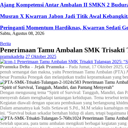
Ajang Kompetensi Antar Ambalan II SMKN 2 Buduran
Musran X Kwarran Jabon Jadi Titik Awal Kebangkita
Peringanti Momentum Hardiknas, Kwarran Sedati Ge
Sabtu, Agustus 08, 2026
Berita
Penerimaan Tamu Ambalan SMK Trisakti Tu
pramukadelta
27 Oktober 2025
Pramuka Delta
–
Jejak Pramuka
– Pada Jumat, 17 Oktober 2025, G
penuh semangat dan makna, yaitu Penerimaan Tamu Ambalan (PTA) Amba
besar Pramuka Penegak dan melanjutkan tradisi kepramukaan yang ber
Dengan mengusung tema “Spirit of Survival: Tangguh, Mandiri, dan P
menyerah dalam menghadapi tantangan kehidupan. Tema tersebut terins
Kegiatan diawali dengan upacara pembukaan yang berlangsung khidma
Dalam amanatnya kak Sulis Setiawati S.Pd., M.M selaku kamabigus m
ini. “Survival bukan sekadar bertahan hidup di alam, tetapi bagaimana 
Setelah upacara, para tamu ambalan mengikuti berbagai kegiatan yang 