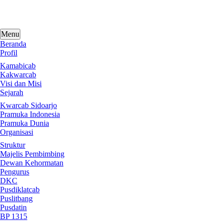
Skip
to
content
Menu
Beranda
Profil
Kamabicab
Kakwarcab
Visi dan Misi
Sejarah
Kwarcab Sidoarjo
Pramuka Indonesia
Pramuka Dunia
Organisasi
Struktur
Majelis Pembimbing
Dewan Kehormatan
Pengurus
DKC
Pusdiklatcab
Puslitbang
Pusdatin
BP 1315