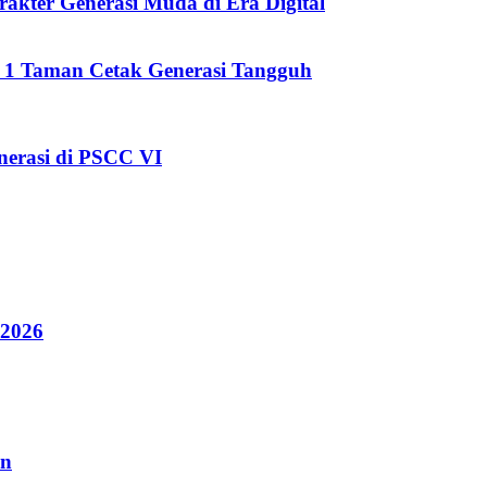
kter Generasi Muda di Era Digital
i 1 Taman Cetak Generasi Tangguh
erasi di PSCC VI
 2026
an