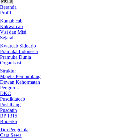
Menu
Beranda
Profil
Kamabicab
Kakwarcab
Visi dan Misi
Sejarah
Kwarcab Sidoarjo
Pramuka Indonesia
Pramuka Dunia
Organisasi
Struktur
Majelis Pembimbing
Dewan Kehormatan
Pengurus
DKC
Pusdiklatcab
Puslitbang
Pusdatin
BP 1315
Buperka
Tim Pengelola
Cara Sewa