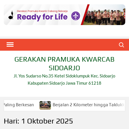
Skip
to
content
Search
GERAKAN PRAMUKA KWARCAB
SIDOARJO
Jl. Yos Sudarso No.35 Ketel Sidoklumpuk Kec. Sidoarjo
Kabupaten Sidoarjo Jawa Timur 61218
kesan
Berjalan 2 Kilometer hingga Taklukkan Beragam U
Hari:
1 Oktober 2025