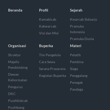
Beranda
Profil
Sejarah
Kamabicab
Kwarcab Sidoarjo
Kakwarcab
Pramuka
Indonesia
Visi dan Misi
Pramuka Dunia
Organisasi
Buperka
Materi
Struktur
Tim Pengelola
Pelatih
Majelis
Cara Sewa
Pembina
Pembimbing
Sarana Prasarana
Siaga
Dewan
Kegiatan Buperka
Penggalang
Kehormatan
Penegak
Pengurus
Pandega
DKC
Pusdiklatcab
Puslitbang