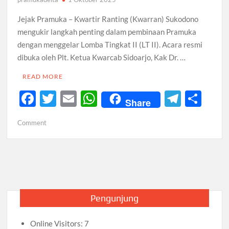
Jejak Pramuka – Kwartir Ranting (Kwarran) Sukodono
mengukir langkah penting dalam pembinaan Pramuka
dengan menggelar Lomba Tingkat II (LT II). Acara resmi
dibuka oleh Plt. Ketua Kwarcab Sidoarjo, Kak Dr. …
READ MORE
F
T
E
W
T
S
Share
ac
w
m
h
el
h
on
Comment
e
itt
ail
at
e
ar
Pramuka
b
er
s
gr
e
Sukodono
Unjuk
o
A
a
Kebolehan
o
p
m
di
LT
k
p
Pengunjung
II
2025,
Online Visitors:
7
Ajang