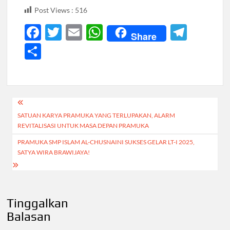
Post Views :
516
F
T
E
W
T
Share
ac
w
m
h
el
S
e
itt
ail
at
e
h
b
er
s
gr
ar
o
A
a
e
Navigasi
o
p
m
SATUAN KARYA PRAMUKA YANG TERLUPAKAN, ALARM
pos
k
p
REVITALISASI UNTUK MASA DEPAN PRAMUKA
PRAMUKA SMP ISLAM AL-CHUSNAINI SUKSES GELAR LT-I 2025,
SATYA WIRA BRAWIJAYA!
Tinggalkan
Balasan