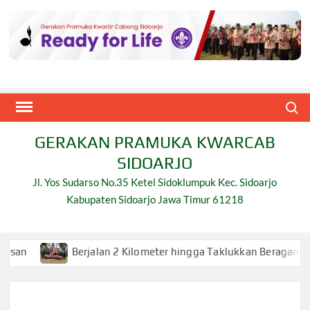
Skip
to
content
Search
GERAKAN PRAMUKA KWARCAB
SIDOARJO
Jl. Yos Sudarso No.35 Ketel Sidoklumpuk Kec. Sidoarjo
Kabupaten Sidoarjo Jawa Timur 61218
Berjalan 2 Kilometer hingga Taklukkan Beragam Ujian, Ini