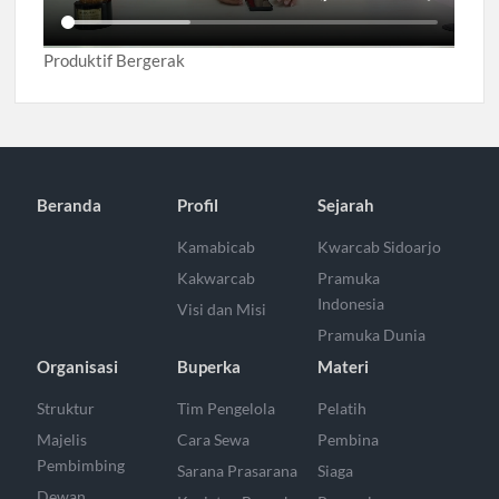
Produktif Bergerak
Beranda
Profil
Sejarah
Kamabicab
Kwarcab Sidoarjo
Kakwarcab
Pramuka
Indonesia
Visi dan Misi
Pramuka Dunia
Organisasi
Buperka
Materi
Struktur
Tim Pengelola
Pelatih
Majelis
Cara Sewa
Pembina
Pembimbing
Sarana Prasarana
Siaga
Dewan