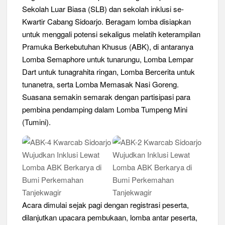
Sistem Kerja Industri Lewat KPDA
Sekolah Luar Biasa (SLB) dan sekolah inklusi se-
Kwartir Cabang Sidoarjo. Beragam lomba disiapkan
Kwarran Porong Gembleng Penegak Pramuka Lewat Pelatihan
untuk menggali potensi sekaligus melatih keterampilan
Keprotokoleran
Pramuka Berkebutuhan Khusus (ABK), di antaranya
Lomba Semaphore untuk tunarungu, Lomba Lempar
Tumbuhkan Ceria dan Karakter Sejak Dini, 704 Pramuka
Siaga Ramaikan Pesta Siaga Kwarran Prambon 2026
Dart untuk tunagrahita ringan, Lomba Bercerita untuk
tunanetra, serta Lomba Memasak Nasi Goreng.
Ceria Bersama Pramuka Siaga: Membangun Generasi Tangguh
Suasana semakin semarak dengan partisipasi para
dan Berkarakter
pembina pendamping dalam Lomba Tumpeng Mini
(Tumini).
Karena Karakter Tidak Dibentuk di Ruang Nyaman, LT-1
SDN Pagerwojo Hadir Menempa Ketangguhan
Gelar Musppanitera 2026, Kwarran Taman Cetak Pemimpin
Baru dan Perkuat Kolaborasi Lintas Pangkalan
Ajang Kompetensi Antar Ambalan II SMKN 2 Buduran 2026
Diwarnai Penampilan Tari Kreasi Berselendang
Acara dimulai sejak pagi dengan registrasi peserta,
dilanjutkan upacara pembukaan, lomba antar peserta,
Musran X Kwarran Jabon Jadi Titik Awal Kebangkitan