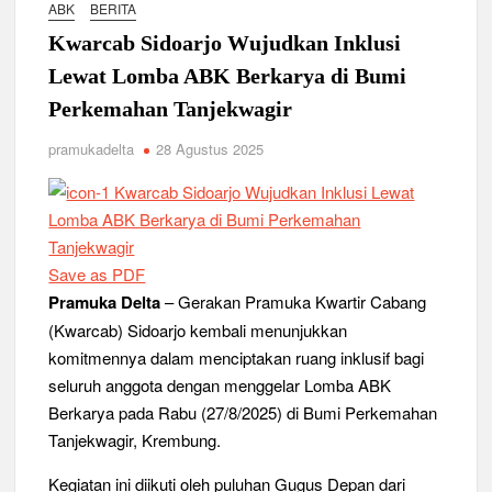
ABK
BERITA
Relevansi Pemikiran Baden-Powell dalam Pembinaan
Kepemimpinan, Kerja Sama Tim, dan Pendidikan Karakter
Kwarcab Sidoarjo Wujudkan Inklusi
Generasi Muda di Era Digital
Semangat “Cerdas, Ceria, Cekatan” Warnai Pesta Siaga
Lewat Lomba ABK Berkarya di Bumi
Kwarran Sukodono Tahun 2026
Perkemahan Tanjekwagir
pramukadelta
28 Agustus 2025
Berkarakter, Berprestasi, Berbudi Luhur : Lomba Tingkat I
Gudep 14.077-14.078 Pangkalan SDN Sidodadi 1 Taman
Cetak Generasi Tangguh
Pramuka SMKN 1 Jabon Tempa Disiplin dan Kepedulian
Sosial Melalui Jelajah Desa
Save as PDF
Pramuka Delta
– Gerakan Pramuka Kwartir Cabang
Gemuruh Semangat di Pangkalan SMP YPM 1 Taman: Saat
(Kwarcab) Sidoarjo kembali menunjukkan
Kompetisi Mencetak Karakter dan Merajut Generasi di PSCC
VI
komitmennya dalam menciptakan ruang inklusif bagi
seluruh anggota dengan menggelar Lomba ABK
Berkarya pada Rabu (27/8/2025) di Bumi Perkemahan
Perkuat Kepemimpinan dan Demokrasi, Kwarran Jabon Gelar
Dianpinsa serta Musppanitera 2026
Tanjekwagir, Krembung.
Bukan Cuma Kemah! Pramuka SMK YPM 3 Taman Adopsi
Kegiatan ini diikuti oleh puluhan Gugus Depan dari