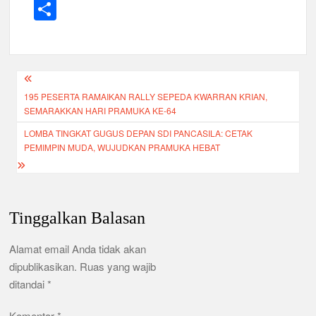
a
wi
m
h
el
S
c
tt
ail
at
e
h
e
er
s
gr
ar
b
A
a
e
Navigasi
o
p
m
195 PESERTA RAMAIKAN RALLY SEPEDA KWARRAN KRIAN,
pos
o
p
SEMARAKKAN HARI PRAMUKA KE-64
k
LOMBA TINGKAT GUGUS DEPAN SDI PANCASILA: CETAK
PEMIMPIN MUDA, WUJUDKAN PRAMUKA HEBAT
Tinggalkan Balasan
Alamat email Anda tidak akan
dipublikasikan.
Ruas yang wajib
ditandai
*
Komentar
*