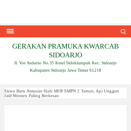
Skip
to
content
Search
GERAKAN PRAMUKA KWARCAB
SIDOARJO
Jl. Yos Sudarso No.35 Ketel Sidoklumpuk Kec. Sidoarjo
Kabupaten Sidoarjo Jawa Timur 61218
Siswa Baru Antusias Ikuti MOP SMPN 2 Taman, Api Unggun
Jadi Momen Paling Berkesan
Berjalan 2 Kilometer hingga Taklukkan Beragam Ujian, Inilah
Perjuangan Pramuka SMK Plus NU Sidoarjo
Ambalan SMAN 3 Sidoarjo Gelar Anjangsana dan Buka
Bersama 2026, Pererat Tali Persaudaraan