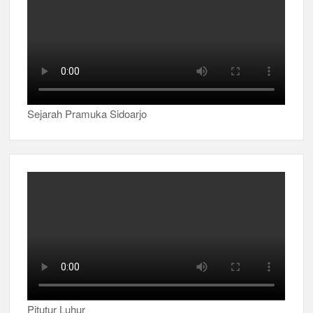
Sejarah Pramuka Sidoarjo
Pitutur Luhur