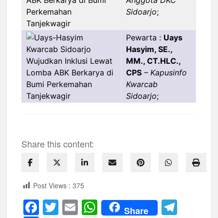
Anggota DKC
Sidoarjo
;
Pewarta :
Uays
Hasyim, SE.,
MM., CT.HLC.,
CPS
– Kapusinfo
Kwarcab
Sidoarjo
;
Share this content:
Post Views :
375
F
T
E
W
T
Share