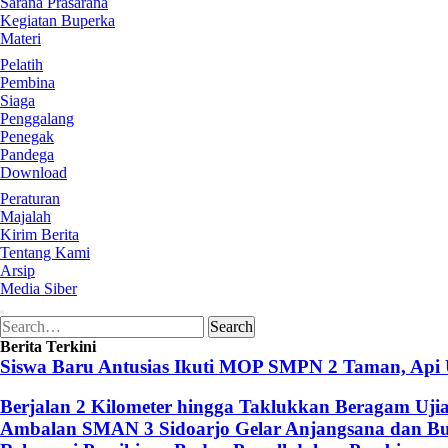
Sarana Prasarana
Kegiatan Buperka
Materi
Pelatih
Pembina
Siaga
Penggalang
Penegak
Pandega
Download
Peraturan
Majalah
Kirim Berita
Tentang Kami
Arsip
Media Siber
Search
Search
for:
Berita Terkini
Siswa Baru Antusias Ikuti MOP SMPN 2 Taman, Api
Berjalan 2 Kilometer hingga Taklukkan Beragam Uji
Ambalan SMAN 3 Sidoarjo Gelar Anjangsana dan Buk