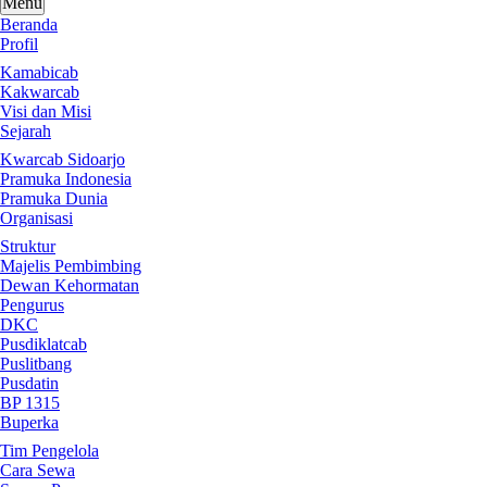
Menu
Beranda
Profil
Kamabicab
Kakwarcab
Visi dan Misi
Sejarah
Kwarcab Sidoarjo
Pramuka Indonesia
Pramuka Dunia
Organisasi
Struktur
Majelis Pembimbing
Dewan Kehormatan
Pengurus
DKC
Pusdiklatcab
Puslitbang
Pusdatin
BP 1315
Buperka
Tim Pengelola
Cara Sewa