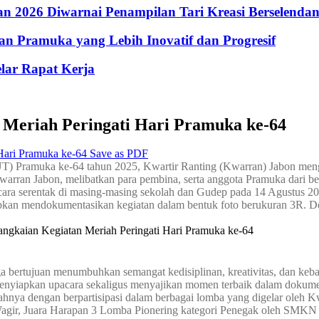
 2026 Diwarnai Penampilan Tari Kreasi Berselenda
n Pramuka yang Lebih Inovatif dan Progresif
lar Rapat Kerja
Meriah Peringati Hari Pramuka ke-64
Save as PDF
 Pramuka ke-64 tahun 2025, Kwartir Ranting (Kwarran) Jabon menggel
arran Jabon, melibatkan para pembina, serta anggota Pramuka dari ber
ecara serentak di masing-masing sekolah dan Gudep pada 14 Agustus
jibkan mendokumentasikan kegiatan dalam bentuk foto berukuran 3R. Dok
uga bertujuan menumbuhkan semangat kedisiplinan, kreativitas, dan ke
 menyiapkan upacara sekaligus menyajikan momen terbaik dalam dokume
ahnya dengan berpartisipasi dalam berbagai lomba yang digelar oleh K
k Wagir, Juara Harapan 3 Lomba Pionering kategori Penegak oleh SMK