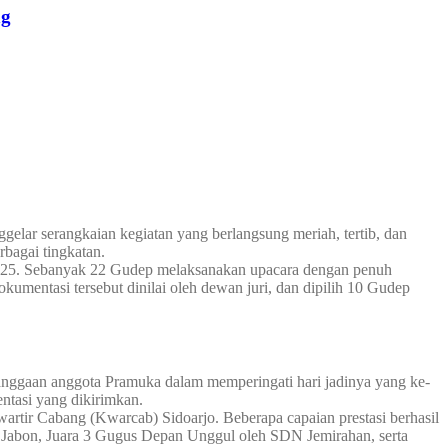
ng
ar serangkaian kegiatan yang berlangsung meriah, tertib, dan
bagai tingkatan.
 2025. Sebanyak 22 Gudep melaksanakan upacara dengan penuh
umentasi tersebut dinilai oleh dewan juri, dan dipilih 10 Gudep
banggaan anggota Pramuka dalam memperingati hari jadinya yang ke-
ntasi yang dikirimkan.
wartir Cabang (Kwarcab) Sidoarjo. Beberapa capaian prestasi berhasil
N Jabon, Juara 3 Gugus Depan Unggul oleh SDN Jemirahan, serta