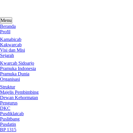
Skip
to
content
Menu
Beranda
Profil
Kamabicab
Kakwarcab
Visi dan Misi
Sejarah
Kwarcab Sidoarjo
Pramuka Indonesia
Pramuka Dunia
Organisasi
Struktur
Majelis Pembimbing
Dewan Kehormatan
Pengurus
DKC
Pusdiklatcab
Puslitbang
Pusdatin
BP 1315