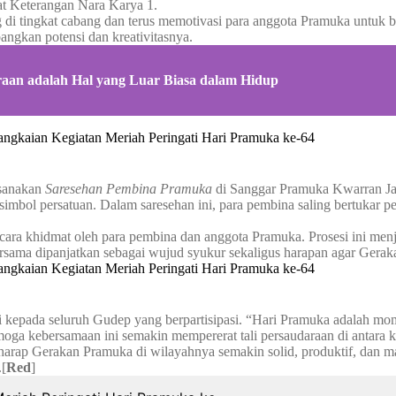
at Keterangan Nara Karya 1.
i tingkat cabang dan terus memotivasi para anggota Pramuka untuk ber
angkan potensi dan kreativitasnya.
raan adalah Hal yang Luar Biasa dalam Hidup
ksanakan
Saresehan Pembina Pramuka
di Sanggar Pramuka Kwarran Jab
 simbol persatuan. Dalam saresehan ini, para pembina saling bertukar
ecara khidmat oleh para pembina dan anggota Pramuka. Prosesi ini me
ersama dipanjatkan sebagai wujud syukur sekaligus harapan agar Ger
si kepada seluruh Gudep yang berpartisipasi. “Hari Pramuka adalah 
ga kebersamaan ini semakin mempererat tali persaudaraan di antara ki
rharap Gerakan Pramuka di wilayahnya semakin solid, produktif, dan 
.[
Red
]