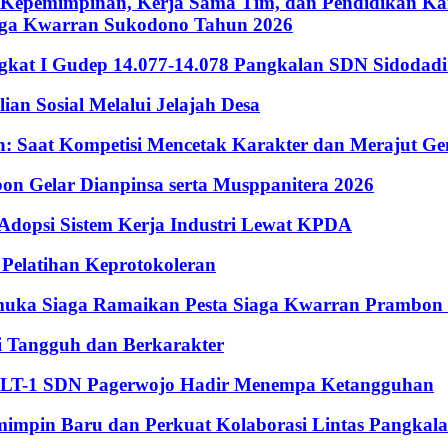
Kepemimpinan, Kerja Sama Tim, dan Pendidikan Kara
iaga Kwarran Sukodono Tahun 2026
ingkat I Gudep 14.077-14.078 Pangkalan SDN Sidodad
n Sosial Melalui Jelajah Desa
Saat Kompetisi Mencetak Karakter dan Merajut Gen
n Gelar Dianpinsa serta Musppanitera 2026
psi Sistem Kerja Industri Lewat KPDA
elatihan Keprotokoleran
amuka Siaga Ramaikan Pesta Siaga Kwarran Prambon
 Tangguh dan Berkarakter
, LT-1 SDN Pagerwojo Hadir Menempa Ketangguhan
impin Baru dan Perkuat Kolaborasi Lintas Pangkal