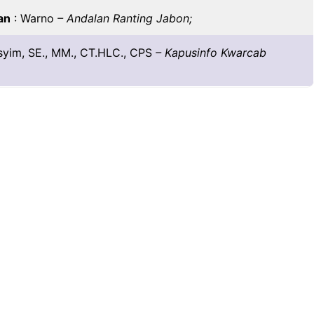
an
: Warno
– Andalan Ranting Jabon;
syim, SE., MM., CT.HLC., CPS
– Kapusinfo Kwarcab