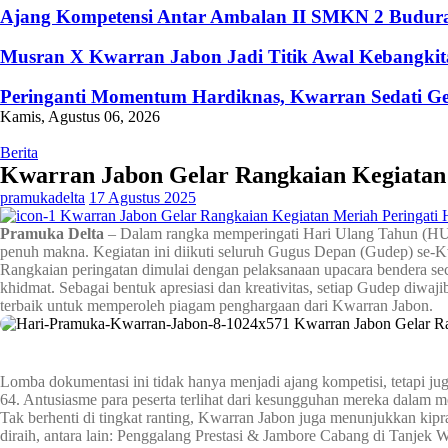
Ajang Kompetensi Antar Ambalan II SMKN 2 Buduran
Musran X Kwarran Jabon Jadi Titik Awal Kebangkita
Peringanti Momentum Hardiknas, Kwarran Sedati Ge
Kamis, Agustus 06, 2026
Berita
Kwarran Jabon Gelar Rangkaian Kegiatan 
pramukadelta
17 Agustus 2025
Pramuka Delta
– Dalam rangka memperingati Hari Ulang Tahun (HUT)
penuh makna. Kegiatan ini diikuti seluruh Gugus Depan (Gudep) se-Kw
Rangkaian peringatan dimulai dengan pelaksanaan upacara bendera s
khidmat. Sebagai bentuk apresiasi dan kreativitas, setiap Gudep diwa
terbaik untuk memperoleh piagam penghargaan dari Kwarran Jabon.
Lomba dokumentasi ini tidak hanya menjadi ajang kompetisi, tetapi j
64. Antusiasme para peserta terlihat dari kesungguhan mereka dalam
Tak berhenti di tingkat ranting, Kwarran Jabon juga menunjukkan kipr
diraih, antara lain: Penggalang Prestasi & Jambore Cabang di Tanje