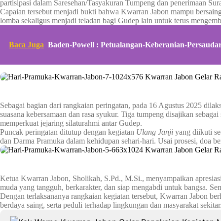
partisipasi dalam Saresehan/Tasyakuran Tumpeng dan penerimaan Sur
Capaian tersebut menjadi bukti bahwa Kwarran Jabon mampu bersaing d
lomba sekaligus menjadi teladan bagi Gudep lain untuk terus mengemb
Baca Juga
Baden-Powell : Petualangan-Keberanian-Persauda
Sebagai bagian dari rangkaian peringatan, pada 16 Agustus 2025 dila
suasana kebersamaan dan rasa syukur. Tiga tumpeng disajikan sebagai
memperkuat jejaring silaturahmi antar Gudep.
Puncak peringatan ditutup dengan kegiatan
Ulang Janji
yang diikuti s
dan Darma Pramuka dalam kehidupan sehari-hari. Usai prosesi, doa b
Ketua Kwarran Jabon, Sholikah, S.Pd., M.Si., menyampaikan apresia
muda yang tangguh, berkarakter, dan siap mengabdi untuk bangsa. Semo
Dengan terlaksananya rangkaian kegiatan tersebut, Kwarran Jabon be
berdaya saing, serta peduli terhadap lingkungan dan masyarakat sekitar