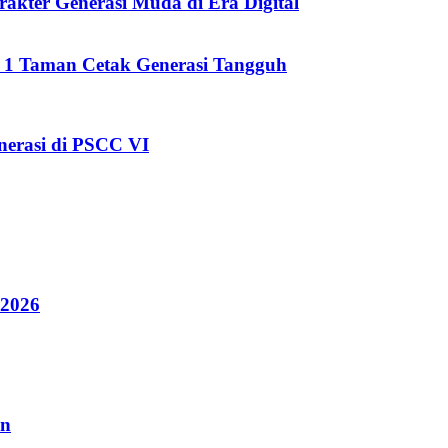
kter Generasi Muda di Era Digital
i 1 Taman Cetak Generasi Tangguh
erasi di PSCC VI
 2026
an