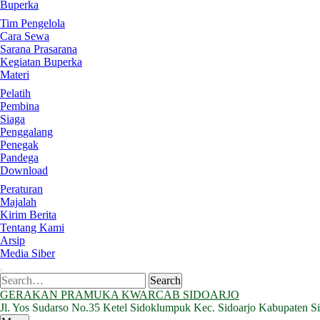
Buperka
Tim Pengelola
Cara Sewa
Sarana Prasarana
Kegiatan Buperka
Materi
Pelatih
Pembina
Siaga
Penggalang
Penegak
Pandega
Download
Peraturan
Majalah
Kirim Berita
Tentang Kami
Arsip
Media Siber
Search
Search
for:
GERAKAN PRAMUKA KWARCAB SIDOARJO
Jl. Yos Sudarso No.35 Ketel Sidoklumpuk Kec. Sidoarjo Kabupaten S