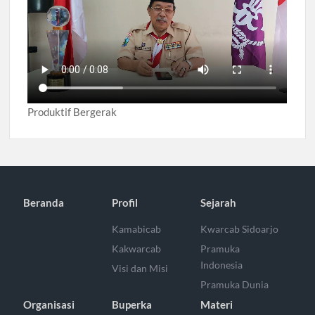
Produktif Bergerak
Beranda
Profil
Sejarah
Kamabicab
Kwarcab Sidoarjo
Kakwarcab
Pramuka
Indonesia
Visi dan Misi
Pramuka Dunia
Organisasi
Buperka
Materi