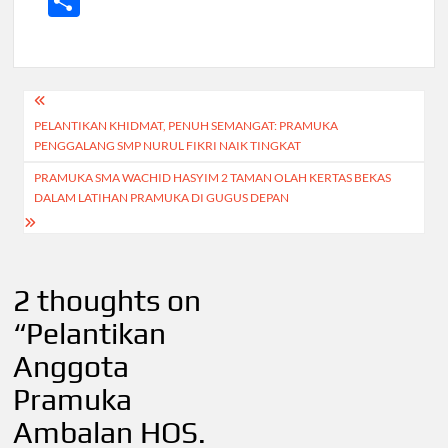
S
e
itt
ail
at
e
h
b
er
s
gr
ar
o
A
a
e
Navigasi
o
p
m
PELANTIKAN KHIDMAT, PENUH SEMANGAT: PRAMUKA
pos
k
p
PENGGALANG SMP NURUL FIKRI NAIK TINGKAT
PRAMUKA SMA WACHID HASYIM 2 TAMAN OLAH KERTAS BEKAS
DALAM LATIHAN PRAMUKA DI GUGUS DEPAN
2 thoughts on
“
Pelantikan
Anggota
Pramuka
Ambalan HOS.