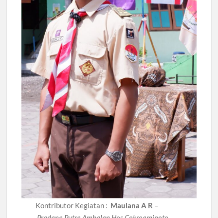
Kontributor Kegiatan :
Maulana A R
–
Pradana Putra Ambalan Hos.Cokroaminoto