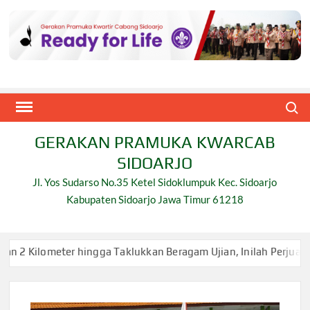
Skip
to
content
Search
GERAKAN PRAMUKA KWARCAB
SIDOARJO
Jl. Yos Sudarso No.35 Ketel Sidoklumpuk Kec. Sidoarjo
Kabupaten Sidoarjo Jawa Timur 61218
Taklukkan Beragam Ujian, Inilah Perjuangan Pramuka SMK Plus N