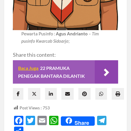
Pewarta Pusinfo :
Agus Andrianto
– Tim
pusinfo Kwarcab Sidoarjo
;
Share this content:
Baca Juga
22 PRAMUKA
PENEGAK BANTARA DILANTIK
Post Views :
753
F
T
E
W
T
Share
ac
w
m
h
el