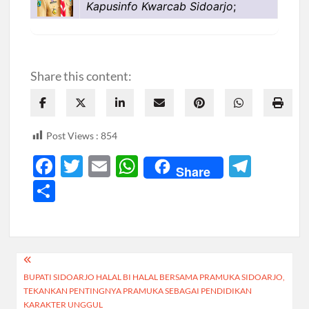
Kapusinfo Kwarcab Sidoarjo
;
Share this content:
Post Views :
854
F
T
E
W
T
Share
ac
w
m
h
el
S
e
itt
ail
at
e
h
b
er
s
gr
ar
o
A
a
e
Navigasi
o
p
m
BUPATI SIDOARJO HALAL BI HALAL BERSAMA PRAMUKA SIDOARJO,
pos
k
p
TEKANKAN PENTINGNYA PRAMUKA SEBAGAI PENDIDIKAN
KARAKTER UNGGUL