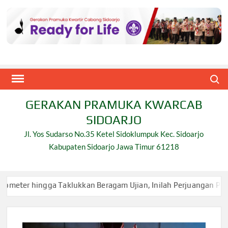
Skip
to
content
Search
GERAKAN PRAMUKA KWARCAB
SIDOARJO
Jl. Yos Sudarso No.35 Ketel Sidoklumpuk Kec. Sidoarjo
Kabupaten Sidoarjo Jawa Timur 61218
 Taklukkan Beragam Ujian, Inilah Perjuangan Pramuka SMK Plus N