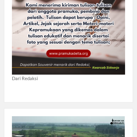
Dari Redaksi