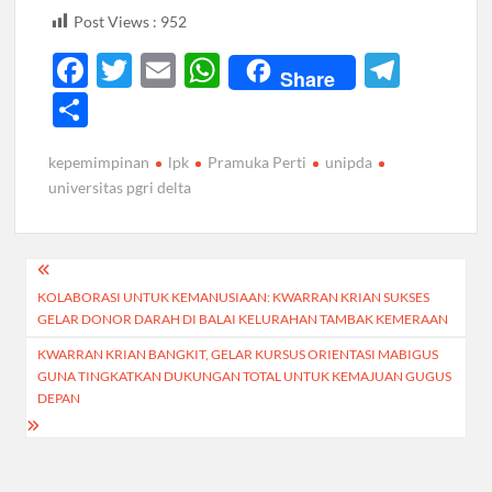
Post Views :
952
F
T
E
W
T
Share
ac
w
m
h
el
S
e
itt
ail
at
e
h
kepemimpinan
lpk
Pramuka Perti
unipda
b
er
s
gr
ar
universitas pgri delta
o
A
a
e
o
p
m
Navigasi
k
p
KOLABORASI UNTUK KEMANUSIAAN: KWARRAN KRIAN SUKSES
pos
GELAR DONOR DARAH DI BALAI KELURAHAN TAMBAK KEMERAAN
KWARRAN KRIAN BANGKIT, GELAR KURSUS ORIENTASI MABIGUS
GUNA TINGKATKAN DUKUNGAN TOTAL UNTUK KEMAJUAN GUGUS
DEPAN