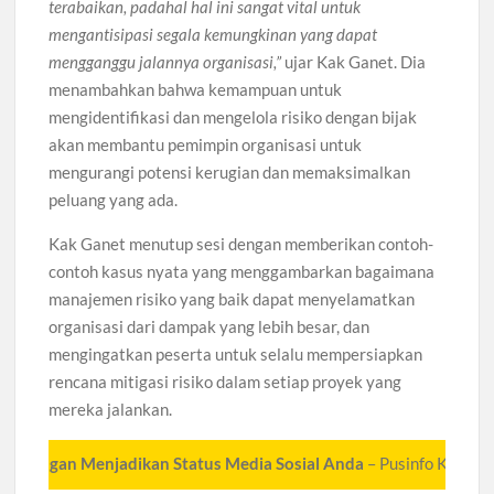
terabaikan, padahal hal ini sangat vital untuk
mengantisipasi segala kemungkinan yang dapat
mengganggu jalannya organisasi,”
ujar Kak Ganet. Dia
menambahkan bahwa kemampuan untuk
mengidentifikasi dan mengelola risiko dengan bijak
akan membantu pemimpin organisasi untuk
mengurangi potensi kerugian dan memaksimalkan
peluang yang ada.
Kak Ganet menutup sesi dengan memberikan contoh-
contoh kasus nyata yang menggambarkan bagaimana
manajemen risiko yang baik dapat menyelamatkan
organisasi dari dampak yang lebih besar, dan
mengingatkan peserta untuk selalu mempersiapkan
rencana mitigasi risiko dalam setiap proyek yang
mereka jalankan.
njadikan Status Media Sosial Anda
– Pusinfo Kwarcab Sidoarjo – P