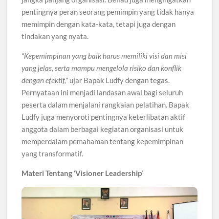
pentingnya peran seorang pemimpin yang tidak hanya
memimpin dengan kata-kata, tetapi juga dengan
tindakan yang nyata.
“Kepemimpinan yang baik harus memiliki visi dan misi
yang jelas, serta mampu mengelola risiko dan konflik
dengan efektif,”
ujar Bapak Ludfy dengan tegas.
Pernyataan ini menjadi landasan awal bagi seluruh
peserta dalam menjalani rangkaian pelatihan. Bapak
Ludfy juga menyoroti pentingnya keterlibatan aktif
anggota dalam berbagai kegiatan organisasi untuk
memperdalam pemahaman tentang kepemimpinan
yang transformatif.
Materi Tentang ‘Visioner Leadership’