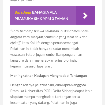
Baca Juga
BAHAGIA ALA
PRAMUKA SMK YPM 3 TAMAN
“Kami berharap bahwa pelatihan ini dapat membantu
anggota kami menjadi pemimpin yang lebih baik dan
efektif,”
kata Kak Ifa dengan penuh semangat.
Pelatihan ini tidak hanya sekadar menambah
wawasan, tetapi juga memberikan pengalaman
langsung dalam menerapkan prinsip-prinsip
kepemimpinan di lapangan.
Meningkatkan Kesiapan Menghadapi Tantangan
Dengan adanya pelatihan ini, diharapkan anggota
Pramuka Universitas PGRI Delta Sidoarjo dapat lebih
siap dan mampu menghadapi tantangan serta
kesempatan yang datang. Pelatihan ini juga