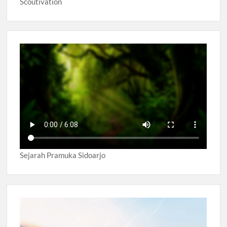
Scoutivation
Sejarah Pramuka Sidoarjo