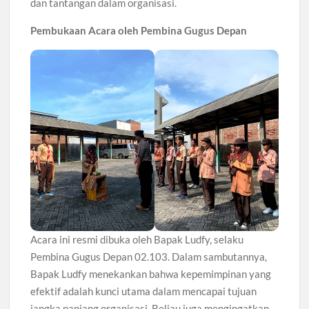
dan tantangan dalam organisasi.
Pembukaan Acara oleh Pembina Gugus Depan
Acara ini resmi dibuka oleh Bapak Ludfy, selaku
Pembina Gugus Depan 02.103. Dalam sambutannya,
Bapak Ludfy menekankan bahwa kepemimpinan yang
efektif adalah kunci utama dalam mencapai tujuan
jangka panjang organisasi. Beliau juga mengingatkan