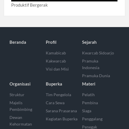
Produktif Bergerak
Beranda
Profil
Sejarah
Kamabicab
Kwarcab Sidoarjo
Kakwarcab
Pramuka
Indonesia
Visi dan Misi
Pramuka Dunia
Organisasi
Buperka
Materi
Struktur
Tim Pengelola
Pelatih
Majelis
Cara Sewa
Pembina
Pembimbing
Sarana Prasarana
Siaga
Dewan
Kegiatan Buperka
Penggalang
Kehormatan
Penegak