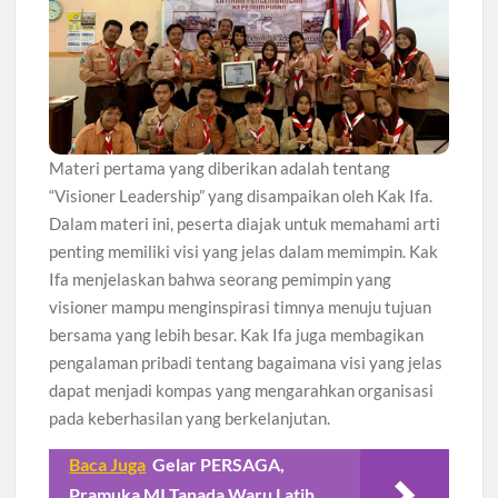
Materi pertama yang diberikan adalah tentang
“Visioner Leadership” yang disampaikan oleh Kak Ifa.
Dalam materi ini, peserta diajak untuk memahami arti
penting memiliki visi yang jelas dalam memimpin. Kak
Ifa menjelaskan bahwa seorang pemimpin yang
visioner mampu menginspirasi timnya menuju tujuan
bersama yang lebih besar. Kak Ifa juga membagikan
pengalaman pribadi tentang bagaimana visi yang jelas
dapat menjadi kompas yang mengarahkan organisasi
pada keberhasilan yang berkelanjutan.
Baca Juga
Gelar PERSAGA,
Pramuka MI Tanada Waru Latih