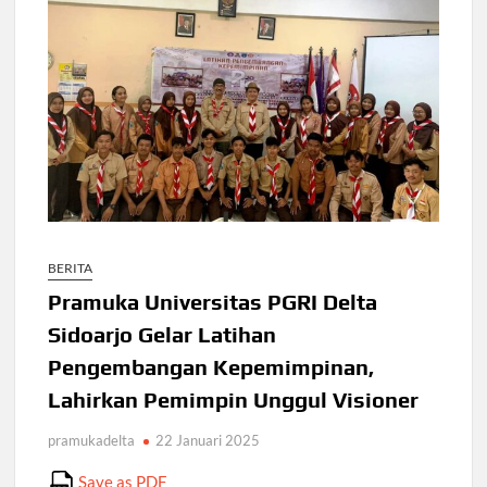
BERITA
Pramuka Universitas PGRI Delta
Sidoarjo Gelar Latihan
Pengembangan Kepemimpinan,
Lahirkan Pemimpin Unggul Visioner
pramukadelta
22 Januari 2025
Save as PDF