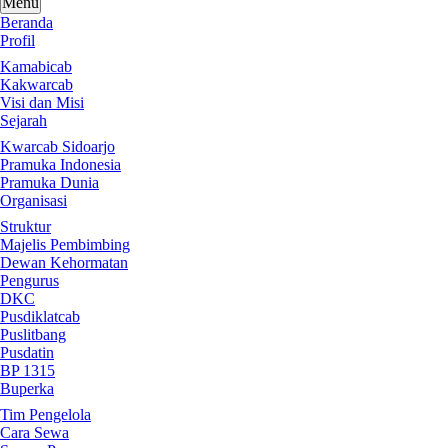
Menu
Beranda
Profil
Kamabicab
Kakwarcab
Visi dan Misi
Sejarah
Kwarcab Sidoarjo
Pramuka Indonesia
Pramuka Dunia
Organisasi
Struktur
Majelis Pembimbing
Dewan Kehormatan
Pengurus
DKC
Pusdiklatcab
Puslitbang
Pusdatin
BP 1315
Buperka
Tim Pengelola
Cara Sewa