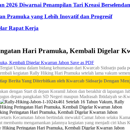
 2026 Diwarnai Penampilan Tari Kreasi Berselenda
n Pramuka yang Lebih Inovatif dan Progresif
lar Rapat Kerja
ringatan Hari Pramuka, Kembali Digelar K
Save as PDF
 Tergiat Utama dalam bidang kehumasan dari Kwarcab Sidoarjo pada p
embali kegiatan Rally Hiking Hari Pramuka setelah lama vakum semenj
ita Yang Diterbitkan oleh Kwarcab Sidoarjo Dengan Menjadikan 
kan dengan Start di depan Koramil Jabon dan berakhir di lapangan Jab
gugus depan pangkalan SD Negeri maupun Madrasah Ibtidaiyah se-Kwa
retaris Kecamatan Jabon bertindak mewakil Camat Jabon selaku Kamabir
kut membantu mengamankan jalannya kegiatan yang menjadi ciri khas 