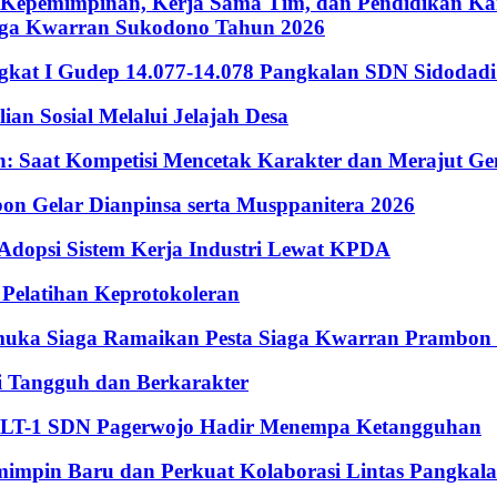
Kepemimpinan, Kerja Sama Tim, dan Pendidikan Kara
iaga Kwarran Sukodono Tahun 2026
ingkat I Gudep 14.077-14.078 Pangkalan SDN Sidodad
n Sosial Melalui Jelajah Desa
Saat Kompetisi Mencetak Karakter dan Merajut Gen
n Gelar Dianpinsa serta Musppanitera 2026
psi Sistem Kerja Industri Lewat KPDA
elatihan Keprotokoleran
amuka Siaga Ramaikan Pesta Siaga Kwarran Prambon
 Tangguh dan Berkarakter
, LT-1 SDN Pagerwojo Hadir Menempa Ketangguhan
impin Baru dan Perkuat Kolaborasi Lintas Pangkal