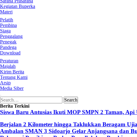
Sarana Prasarana
Kegiatan Buperka
Materi
Pelatih
Pembina
Siaga
Penggalang
Penegak
Pandega
Download
Peraturan
Majalah
Kirim Berita
Tentang Kami
Arsip
Media Siber
Search
Search
for:
Berita Terkini
Siswa Baru Antusias Ikuti MOP SMPN 2 Taman, Api
Berjalan 2 Kilometer hingga Taklukkan Beragam Uji
Ambalan SMAN 3 Sidoarjo Gelar Anjangsana dan Buk