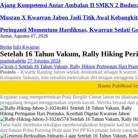
Ajang Kompetensi Antar Ambalan II SMKN 2 Buduran
Musran X Kwarran Jabon Jadi Titik Awal Kebangkita
Peringanti Momentum Hardiknas, Kwarran Sedati Ge
Jumat, Agustus 07, 2026
Berita
Info Kwarran
Setelah 16 Tahun Vakum, Rally Hiking Pe
pramukadelta
27 Agustus 2024
Pusinfo
– Kwartir Ranting Jabon setelah dinobatkan sebagai Kwarran
Kabupaten Sidoarjo, kini semakin melecutkan diri dengan menggelar k
Bantu Publikasi Setiap Ber
Kegiatan yang memperebutkan Piala Bergilir Camat Jabon ini dilaksana
penggalang dengan menggunakan sepeda kayuh. Mereka berasal dari 
Turut hadir membuka sekaligus memberangkatkan kegiatan kali ini Sek
dan Satuan Polisi Pamong Praja atau Pol PP Kecamatan Jabon yang i