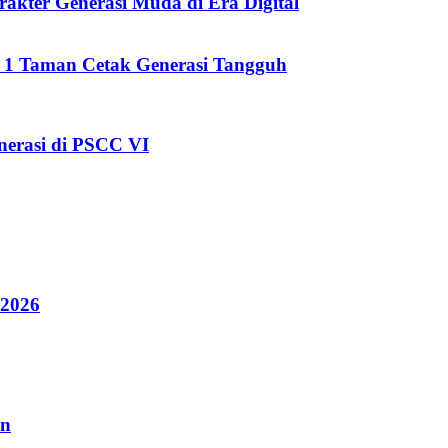
kter Generasi Muda di Era Digital
i 1 Taman Cetak Generasi Tangguh
erasi di PSCC VI
 2026
an