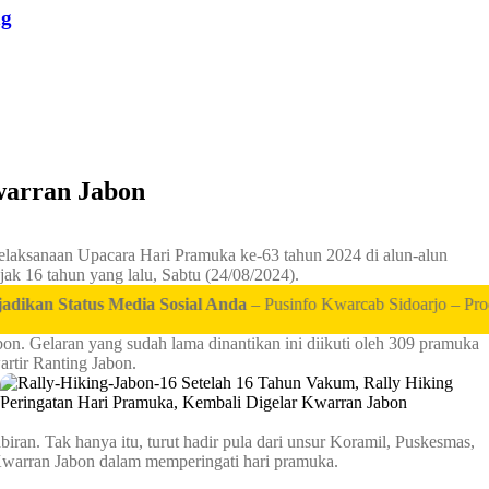
ng
warran Jabon
elaksanaan Upacara Hari Pramuka ke-63 tahun 2024 di alun-alun
ak 16 tahun yang lalu, Sabtu (24/08/2024).
Status Media Sosial Anda
– Pusinfo Kwarcab Sidoarjo – Produktif B
on. Gelaran yang sudah lama dinantikan ini diikuti oleh 309 pramuka
rtir Ranting Jabon.
an. Tak hanya itu, turut hadir pula dari unsur Koramil, Puskesmas,
Kwarran Jabon dalam memperingati hari pramuka.