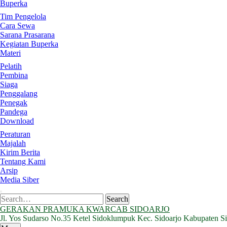
Buperka
Tim Pengelola
Cara Sewa
Sarana Prasarana
Kegiatan Buperka
Materi
Pelatih
Pembina
Siaga
Penggalang
Penegak
Pandega
Download
Peraturan
Majalah
Kirim Berita
Tentang Kami
Arsip
Media Siber
Search
Search
for:
GERAKAN PRAMUKA KWARCAB SIDOARJO
Jl. Yos Sudarso No.35 Ketel Sidoklumpuk Kec. Sidoarjo Kabupaten S