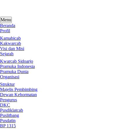
Skip
to
content
Menu
Beranda
Profil
Kamabicab
Kakwarcab
Visi dan Misi
Sejarah
Kwarcab Sidoarjo
Pramuka Indonesia
Pramuka Dunia
Organisasi
Struktur
Majelis Pembimbing
Dewan Kehormatan
Pengurus
DKC
Pusdiklatcab
Puslitbang
Pusdatin
BP 1315