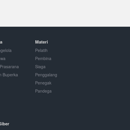
a
Materi
gelola
Pelatih
ewa
Pembina
Prasarana
Siaga
n Buperka
Penggalang
Penegak
Pandega
Siber