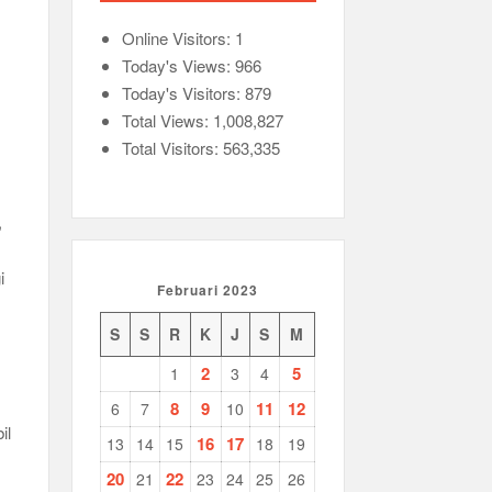
Online Visitors:
1
Today's Views:
966
Today's Visitors:
879
Total Views:
1,008,827
Total Visitors:
563,335
,
i
Februari 2023
S
S
R
K
J
S
M
2
5
1
3
4
8
9
11
12
6
7
10
il
16
17
13
14
15
18
19
20
22
21
23
24
25
26