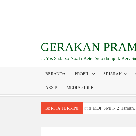
Skip
to
content
GERAKAN PRAM
Jl. Yos Sudarso No.35 Ketel Sidoklumpuk Kec. S
BERANDA
PROFIL
SEJARAH
ARSIP
MEDIA SIBER
Siswa Baru Antusias Ikuti MOP SMPN 2 Taman,
BERITA TERKINI
Berjalan 2 Kilometer hingga Taklukkan Berag
Ambalan SMAN 3 Sidoarjo Gelar Anjangsana dan
Relevansi Pemikiran Baden-Powell dalam Pemb