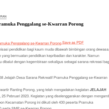
ta Siaga Kwarran Sukodono Tahun 2026
RRAN
ba Tingkat I Gudep 14.077-14.078 Pangkalan SDN Sidodadi 1
 Pramuka Penggalang se-Kwarran Porong
edulian Sosial Melalui Jelajah Desa
Save as PDF
an: Saat Kompetisi Mencetak Karakter dan Merajut
isasi pendidikan bagi kaum muda dibawah bimbingan orang dewasa
 Jabon Gelar Dianpinsa serta Musppanitera 2026
n yang bermuatan pendidikan kepribadian dan karakter. Namun
n Adopsi Sistem Kerja Industri Lewat KPDA
lu dibalut dengan kegembiraan sekaligus sebagai sarana rekreasi bag
wat Pelatihan Keprotokoleran
 Pramuka Siaga Ramaikan Pesta Siaga Kwarran Prambon
wartir Ranting Porong, yang telah mengadakan kegiatan
JELAJAH
erasi Tangguh dan Berkarakter
 25 Pebruari 2023. Kegiatan yang diselenggarakan dengan mengamb
yaman, LT-1 SDN Pagerwojo Hadir Menempa Ketangguhan
on Kecamatan Porong ini diikuti oleh 430 peserta Pramuka
k Pemimpin Baru dan Perkuat Kolaborasi Lintas Pangkalan
D serta SMP se-Kwarran Porong.