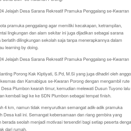
uduran 2026 Diwarnai Penampilan Tari Kreasi Berselendang
gkitan Pramuka yang Lebih Inovatif dan Progresif
ti Gelar Rapat Kerja
gota pramuka penggalang agar memiliki kecakapan, ketrampilan,
tai lingkungan dan alam sekitar ini juga dijadikan sebagai sarana
ya berlatih dilingkungan sekolah saja tanpa menerapkannya dalam
u learning by doing.
Ranting Porong Kak Kiptiyati, S.Pd, M.Si yang juga dihadiri oleh anggo
Puskesmas dan Kamabigus se-Kwaran Porong dengan mengambil rute
u Desa Plumbon kearah timur, kemudian melewati Dusun Tuyono lalu
an kembali lagi ke ke SDN Plumbon sebagai tempat finish.
jauh 4 km, namun tidak menyurutkan semangat adik-adik pramuka
ah Desa kali ini. Semangat kebersamaan dan riang gembira yang
erada seolah menjadi motivasi tersendiri bagi setiap peserta deng
ak dari rumah.