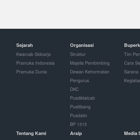
Sejarah
Organisasi
Buperk
Kwarcab Sidoarjo
Struktur
Tim Pen
Pramuka Indonesia
Majelis Pembimbing
Cara S
Pramuka Dunia
Dewan Kehormatan
Sarana 
Pengurus
Kegiata
DKC
Pusdiklatcab
Puslitbang
Pusdatin
BP 1315
Tentang Kami
Arsip
Media 