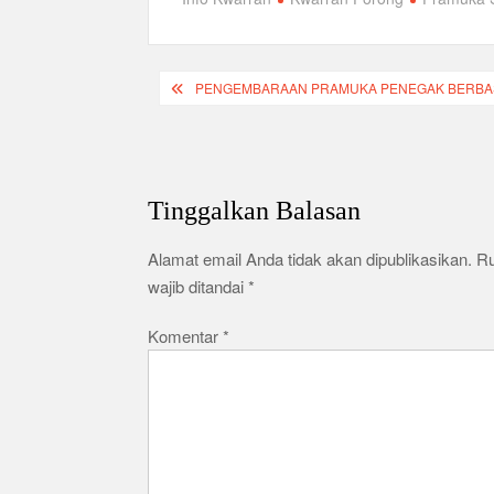
k
r
s
l
h
A
e
a
p
Navigasi
g
r
PENGEMBARAAN PRAMUKA PENEGAK BERBASIS 
p
pos
r
e
a
m
Tinggalkan Balasan
Alamat email Anda tidak akan dipublikasikan.
R
wajib ditandai
*
Komentar
*