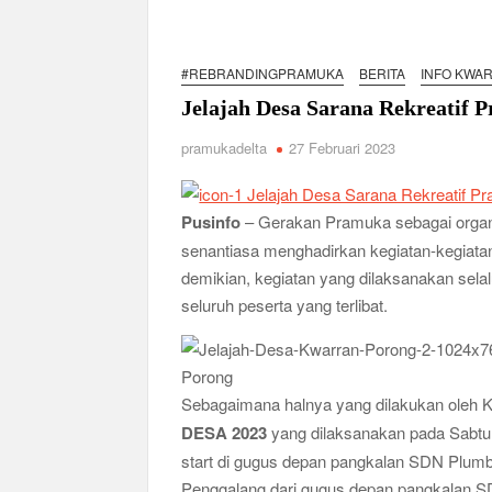
Karakter Generasi Muda di Era Digital
Semangat “Cerdas, Ceria, Cekatan” Warnai Pes
#REBRANDINGPRAMUKA
BERITA
INFO KWA
Berkarakter, Berprestasi, Berbudi Luhur : Lom
Jelajah Desa Sarana Rekreatif
Taman Cetak Generasi Tangguh
Pramuka SMKN 1 Jabon Tempa Disiplin dan Kep
pramukadelta
27 Februari 2023
Gemuruh Semangat di Pangkalan SMP YPM 1 Tam
Generasi di PSCC VI
Pusinfo
– Gerakan Pramuka sebagai organ
Perkuat Kepemimpinan dan Demokrasi, Kwarran
senantiasa menghadirkan kegiatan-kegiata
Bukan Cuma Kemah! Pramuka SMK YPM 3 Tama
demikian, kegiatan yang dilaksanakan sela
seluruh peserta yang terlibat.
Kwarran Porong Gembleng Penegak Pramuka Le
Tumbuhkan Ceria dan Karakter Sejak Dini, 704
2026
Sebagaimana halnya yang dilakukan oleh K
Ceria Bersama Pramuka Siaga: Membangun Gen
DESA 2023
yang dilaksanakan pada Sabtu,
Karena Karakter Tidak Dibentuk di Ruang N
start di gugus depan pangkalan SDN Plumb
Gelar Musppanitera 2026, Kwarran Taman Ceta
Penggalang dari gugus depan pangkalan S