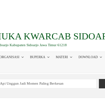
UKA KWARCAB SIDOA
idoarjo Kabupaten Sidoarjo Jawa Timur 61218
ORGANISASI
BUPERKA
MATERI
DOWNLOAD
 Api Unggun Jadi Momen Paling Berkesan
am Ujian, Inilah Perjuangan Pramuka SMK Plus NU Sidoarjo
 Buka Bersama 2026, Pererat Tali Persaudaraan
inaan Kepemimpinan, Kerja Sama Tim, dan Pendidikan