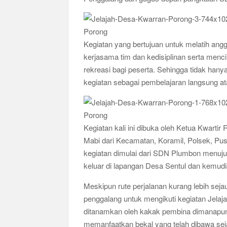
Ajang Kompetensi Antar Ambalan II SMKN 2 B
Musran X Kwarran Jabon Jadi Titik Awal Keban
Peringanti Momentum Hardiknas, Kwarran Seda
Kegiatan yang bertujuan untuk melatih ang
kerjasama tim dan kedisiplinan serta mencin
rekreasi bagi peserta. Sehingga tidak han
kegiatan sebagai pembelajaran langsung ata
Kegiatan kali ini dibuka oleh Ketua Kwartir 
Mabi dari Kecamatan, Koramil, Polsek, 
kegiatan dimulai dari SDN Plumbon menuj
keluar di lapangan Desa Sentul dan kemudi
Meskipun rute perjalanan kurang lebih se
penggalang untuk mengikuti kegiatan Jelaj
ditanamkan oleh kakak pembina dimanapun b
memanfaatkan bekal yang telah dibawa sej