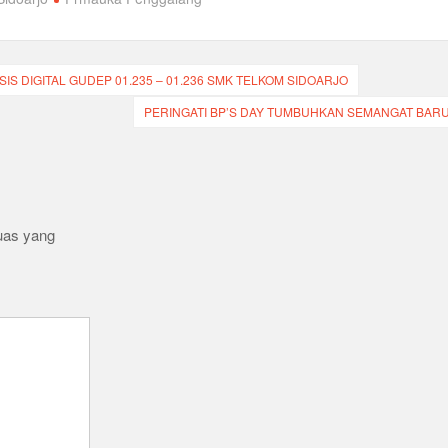
DIGITAL GUDEP 01.235 – 01.236 SMK TELKOM SIDOARJO
PERINGATI BP’S DAY TUMBUHKAN SEMANGAT BAR
uas yang