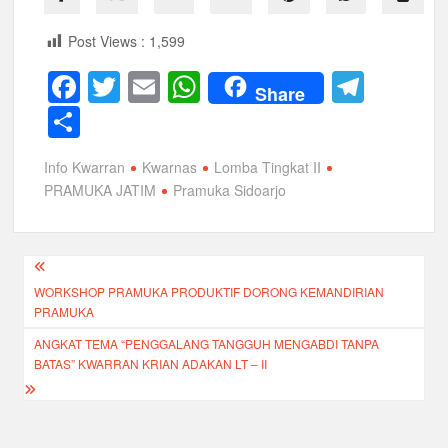
Post Views :
1,599
F
T
E
W
T
Share
a
wi
m
h
el
S
c
tt
ail
at
e
h
Info Kwarran
Kwarnas
Lomba Tingkat II
e
er
s
gr
ar
PRAMUKA JATIM
Pramuka Sidoarjo
b
A
a
e
o
p
m
Navigasi
o
p
WORKSHOP PRAMUKA PRODUKTIF DORONG KEMANDIRIAN
pos
k
PRAMUKA
ANGKAT TEMA “PENGGALANG TANGGUH MENGABDI TANPA
BATAS” KWARRAN KRIAN ADAKAN LT – II