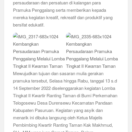
persaudaraan dan persatuan di kalangan para
Pramuka Penggalang serta memberikan kepada
Musran X Kwarran Jabon Jadi Titik Awal Kebangkitan
Pramuka yang Lebih Inovatif dan Progresif
mereka kegiatan kreatif, rekreatif dan produktif yang
bersifat edukatif.
Peringanti Momentum Hardiknas, Kwarran Sedati Gelar Rapat
Kerja
Mewujudkan tujuan dan sasaran mulia gerakan
pramuka tersebut, Selasa hingga Rabu, tanggal 13 s.d
14 September 2022 diselenggarakan kegiatan Lomba
Tingkat II Kwartir Ranting Taman di Bumi Perkemahan
Telogosewu Desa Durensewu Kecamatan Pandaan
Kabupaten Pasuruan. Kegiatan yang asyik dan
menarik ini dibuka langsung oleh Ketua Majelis
Pembimbing Kwartir Ranting Taman Kak Makhmud,