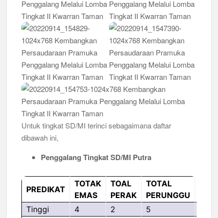
Untuk tingkat SD/MI terinci sebagaimana daftar
dibawah ini,
Penggalang Tingkat SD/MI Putra
TOTAK
TOAL
TOTAL
NA
PREDIKAT
EMAS
PERAK
PERUNGGU
REG
Tinggi
4
2
5
GAR