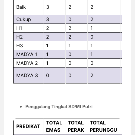
Baik
3
2
2
RAJ
Cukup
3
0
2
JAG
H1
2
2
1
BAN
H2
2
2
0
SRI
H3
1
1
1
SCO
MADYA 1
1
0
1
GAR
MADYA 2
1
0
0
PEG
MADYA 3
0
0
2
BER
Penggalang Tingkat SD/MI Putri
TOTAL
TOTAL
TOTAL
NAM
PREDIKAT
EMAS
PERAK
PERUNGGU
REG