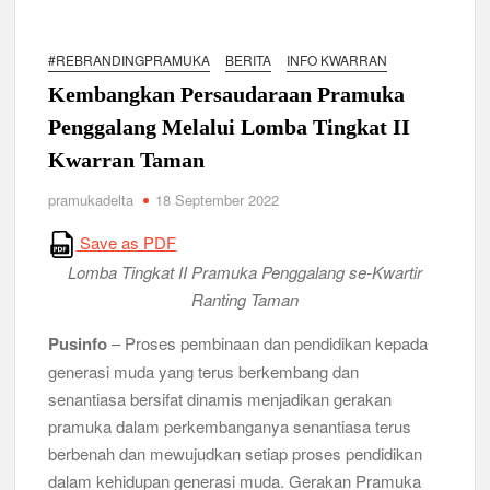
Ambalan SMAN 3 Sidoarjo Gelar Anjangsana dan Buka
Bersama 2026, Pererat Tali Persaudaraan
#REBRANDINGPRAMUKA
BERITA
INFO KWARRAN
Relevansi Pemikiran Baden-Powell dalam Pembinaan
Kepemimpinan, Kerja Sama Tim, dan Pendidikan Karakter
Kembangkan Persaudaraan Pramuka
Generasi Muda di Era Digital
Semangat “Cerdas, Ceria, Cekatan” Warnai Pesta Siaga
Penggalang Melalui Lomba Tingkat II
Kwarran Sukodono Tahun 2026
Kwarran Taman
pramukadelta
18 September 2022
Berkarakter, Berprestasi, Berbudi Luhur : Lomba Tingkat I
Gudep 14.077-14.078 Pangkalan SDN Sidodadi 1 Taman
Cetak Generasi Tangguh
Save as PDF
Lomba Tingkat II Pramuka Penggalang se-Kwartir
Pramuka SMKN 1 Jabon Tempa Disiplin dan Kepedulian
Ranting Taman
Sosial Melalui Jelajah Desa
Pusinfo
– Proses pembinaan dan pendidikan kepada
Gemuruh Semangat di Pangkalan SMP YPM 1 Taman: Saat
generasi muda yang terus berkembang dan
Kompetisi Mencetak Karakter dan Merajut Generasi di PSCC
senantiasa bersifat dinamis menjadikan gerakan
VI
pramuka dalam perkembanganya senantiasa terus
berbenah dan mewujudkan setiap proses pendidikan
Perkuat Kepemimpinan dan Demokrasi, Kwarran Jabon Gelar
Dianpinsa serta Musppanitera 2026
dalam kehidupan generasi muda. Gerakan Pramuka