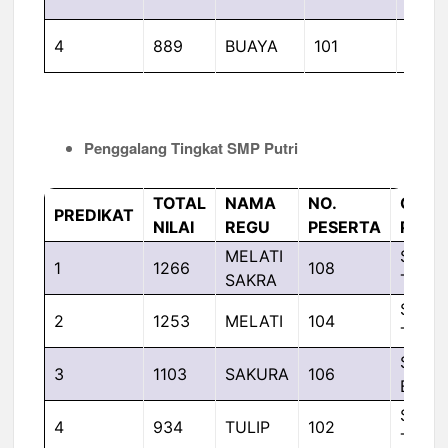
BAH
SMPN
4
889
BUAYA
101
TAM
Penggalang Tingkat SMP Putri
TOTAL
NAMA
NO.
GUDE
PREDIKAT
NILAI
REGU
PESERTA
PANG
MELATI
SMPN
1
1266
108
SAKRA
TAMA
SMPN
2
1253
MELATI
104
TAMA
SMP
3
1103
SAKURA
106
BAHA
SMPN
4
934
TULIP
102
TAMA