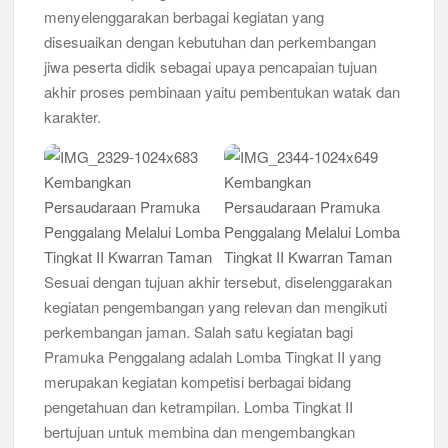
menyelenggarakan berbagai kegiatan yang
Bukan Cuma Kemah! Pramuka SMK YPM 3 Taman Adopsi
disesuaikan dengan kebutuhan dan perkembangan
Sistem Kerja Industri Lewat KPDA
jiwa peserta didik sebagai upaya pencapaian tujuan
akhir proses pembinaan yaitu pembentukan watak dan
Kwarran Porong Gembleng Penegak Pramuka Lewat Pelatihan
karakter.
Keprotokoleran
Tumbuhkan Ceria dan Karakter Sejak Dini, 704 Pramuka
Siaga Ramaikan Pesta Siaga Kwarran Prambon 2026
Ceria Bersama Pramuka Siaga: Membangun Generasi Tangguh
dan Berkarakter
Sesuai dengan tujuan akhir tersebut, diselenggarakan
Karena Karakter Tidak Dibentuk di Ruang Nyaman, LT-1
kegiatan pengembangan yang relevan dan mengikuti
SDN Pagerwojo Hadir Menempa Ketangguhan
perkembangan jaman. Salah satu kegiatan bagi
Pramuka Penggalang adalah Lomba Tingkat II yang
Gelar Musppanitera 2026, Kwarran Taman Cetak Pemimpin
Baru dan Perkuat Kolaborasi Lintas Pangkalan
merupakan kegiatan kompetisi berbagai bidang
pengetahuan dan ketrampilan. Lomba Tingkat II
Ajang Kompetensi Antar Ambalan II SMKN 2 Buduran 2026
bertujuan untuk membina dan mengembangkan
Diwarnai Penampilan Tari Kreasi Berselendang