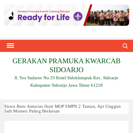
Skip
to
content
Search
GERAKAN PRAMUKA KWARCAB
SIDOARJO
Jl. Yos Sudarso No.35 Ketel Sidoklumpuk Kec. Sidoarjo
Kabupaten Sidoarjo Jawa Timur 61218
Siswa Baru Antusias Ikuti MOP SMPN 2 Taman, Api Unggun
Jadi Momen Paling Berkesan
Berjalan 2 Kilometer hingga Taklukkan Beragam Ujian, Inilah
Perjuangan Pramuka SMK Plus NU Sidoarjo