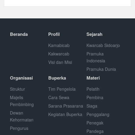
Beranda
Profil
Sejarah
Kamabicab
Kwarcab Sidoarjo
Kakwarcab
Pramuka
Indonesia
Visi dan Misi
Pramuka Dunia
Organisasi
Buperka
Materi
Struktur
Tim Pengelola
Pelatih
Majelis
Cara Sewa
Pembina
Pembimbing
Sarana Prasarana
Siaga
Dewan
Kegiatan Buperka
Penggalang
Kehormatan
Penegak
Pengurus
Pandega