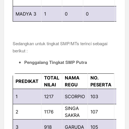
MADYA 3
1
0
0
LAV
Sedangkan untuk tingkat SMP/MTs terinci sebagai
berikut :
Penggalang Tingkat SMP Putra
TOTAL
NAMA
NO.
GUD
PREDIKAT
NILAI
REGU
PESERTA
PAN
SMPN
1
1217
SCORPIO
103
TAM
SINGA
SMPN
2
1176
107
SAKRA
TAM
SMP
3
918
GARUDA
105