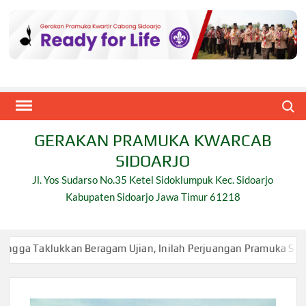
Skip
to
content
Search
GERAKAN PRAMUKA KWARCAB
SIDOARJO
Jl. Yos Sudarso No.35 Ketel Sidoklumpuk Kec. Sidoarjo
Kabupaten Sidoarjo Jawa Timur 61218
an Beragam Ujian, Inilah Perjuangan Pramuka SMK Plus NU Sidoar