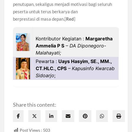
penutupan, sekaligus menjadi motivasi bagi seluruh
peserta untuk terus berkarya dan
berprestasi di masa depan.[
Red
]
Kontributor Kegiatan :
Margaretha
Ammelia P S
– DA Diponegoro-
Malahayati;
Pewarta :
Uays Hasyim, SE., MM.,
CT.HLC., CPS
– Kapusinfo Kwarcab
Sidoarjo
;
Share this content:
Post Views :
503