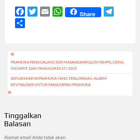
F
T
E
W
T
Share
ac
w
m
h
el
S
e
itt
ail
at
e
h
b
er
s
gr
ar
o
A
a
e
Navigasi
o
p
m
PRAMUKA PENGGALANG SDN MASANGANKULON TAMPIL CERIA,
pos
k
p
INOVATIF, DAN TANGGUH DI LT-I 2025
SATUAN KARYA PRAMUKA YANG TERLUPAKAN, ALARM
REVITALISASI UNTUK MASA DEPAN PRAMUKA
Tinggalkan
Balasan
Alamat email Anda tidak akan