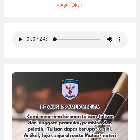
« Agu
Okt »