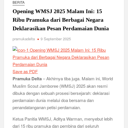
Relevansi Pemikiran Baden-Powell dalam Pembinaan
BERITA
Kepemimpinan, Kerja Sama Tim, dan Pendidikan Karakter
Opening WMSJ 2025 Malam Ini: 15
Generasi Muda di Era Digital
Semangat “Cerdas, Ceria, Cekatan” Warnai Pesta Siaga
Ribu Pramuka dari Berbagai Negara
Kwarran Sukodono Tahun 2026
Deklarasikan Pesan Perdamaian Dunia
Berkarakter, Berprestasi, Berbudi Luhur : Lomba Tingkat I
pramukadelta
9 September 2025
Gudep 14.077-14.078 Pangkalan SDN Sidodadi 1 Taman
Cetak Generasi Tangguh
Pramuka SMKN 1 Jabon Tempa Disiplin dan Kepedulian
Sosial Melalui Jelajah Desa
Save as PDF
Gemuruh Semangat di Pangkalan SMP YPM 1 Taman: Saat
Pramuka Delta
– Akhirnya tiba juga. Malam ini, World
Kompetisi Mencetak Karakter dan Merajut Generasi di PSCC
Muslim Scout Jamboree (WMSJ) 2025 akan resmi
VI
dibuka dengan sebuah prosesi bersejarah: deklarasi
Perkuat Kepemimpinan dan Demokrasi, Kwarran Jabon Gelar
perdamaian dunia melalui doa bersama dan
Dianpinsa serta Musppanitera 2026
penandatanganan petisi perdamaian.
Bukan Cuma Kemah! Pramuka SMK YPM 3 Taman Adopsi
Ketua Panitia WMSJ, Aditya Warman, menyebut lebih
Sistem Kerja Industri Lewat KPDA
dari 15 ribu pramuka dan pembina dari seluruh