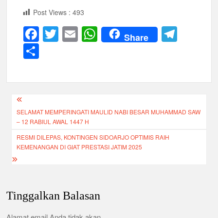
Post Views :
493
F
T
E
W
T
Share
a
wi
m
h
el
S
c
tt
ail
at
e
h
e
er
s
gr
ar
b
A
a
e
Navigasi
o
p
m
SELAMAT MEMPERINGATI MAULID NABI BESAR MUHAMMAD SAW
pos
o
p
– 12 RABIUL AWAL 1447 H
k
RESMI DILEPAS, KONTINGEN SIDOARJO OPTIMIS RAIH
KEMENANGAN DI GIAT PRESTASI JATIM 2025
Tinggalkan Balasan
Alamat email Anda tidak akan