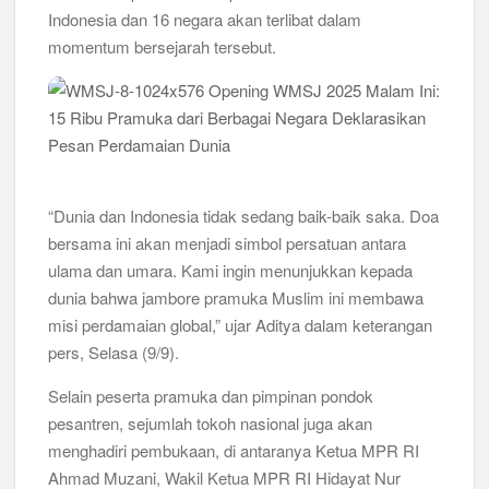
Indonesia dan 16 negara akan terlibat dalam
Kwarran Porong Gembleng Penegak Pramuka Lewat Pelatihan
momentum bersejarah tersebut.
Keprotokoleran
Tumbuhkan Ceria dan Karakter Sejak Dini, 704 Pramuka
Siaga Ramaikan Pesta Siaga Kwarran Prambon 2026
Ceria Bersama Pramuka Siaga: Membangun Generasi Tangguh
dan Berkarakter
“Dunia dan Indonesia tidak sedang baik-baik saka. Doa
Karena Karakter Tidak Dibentuk di Ruang Nyaman, LT-1
bersama ini akan menjadi simbol persatuan antara
SDN Pagerwojo Hadir Menempa Ketangguhan
ulama dan umara. Kami ingin menunjukkan kepada
dunia bahwa jambore pramuka Muslim ini membawa
Gelar Musppanitera 2026, Kwarran Taman Cetak Pemimpin
misi perdamaian global,” ujar Aditya dalam keterangan
Baru dan Perkuat Kolaborasi Lintas Pangkalan
pers, Selasa (9/9).
Ajang Kompetensi Antar Ambalan II SMKN 2 Buduran 2026
Selain peserta pramuka dan pimpinan pondok
Diwarnai Penampilan Tari Kreasi Berselendang
pesantren, sejumlah tokoh nasional juga akan
menghadiri pembukaan, di antaranya Ketua MPR RI
Musran X Kwarran Jabon Jadi Titik Awal Kebangkitan
Pramuka yang Lebih Inovatif dan Progresif
Ahmad Muzani, Wakil Ketua MPR RI Hidayat Nur