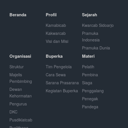
Beranda
Profil
Sejarah
Kamabicab
Kwarcab Sidoarjo
Kakwarcab
Pramuka
Indonesia
Visi dan Misi
Pramuka Dunia
Organisasi
Buperka
Materi
Struktur
Tim Pengelola
Pelatih
Majelis
Cara Sewa
Pembina
Pembimbing
Sarana Prasarana
Siaga
Dewan
Kegiatan Buperka
Penggalang
Kehormatan
Penegak
Pengurus
Pandega
DKC
Pusdiklatcab
Puslitbang