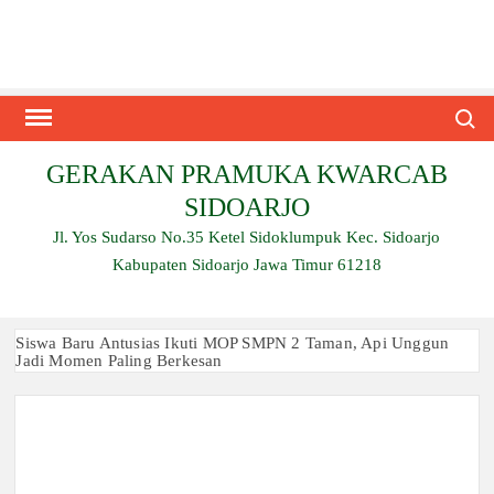
Skip
to
content
Search
GERAKAN PRAMUKA KWARCAB
SIDOARJO
Jl. Yos Sudarso No.35 Ketel Sidoklumpuk Kec. Sidoarjo
Kabupaten Sidoarjo Jawa Timur 61218
Siswa Baru Antusias Ikuti MOP SMPN 2 Taman, Api Unggun
Jadi Momen Paling Berkesan
Berjalan 2 Kilometer hingga Taklukkan Beragam Ujian, Inilah
Perjuangan Pramuka SMK Plus NU Sidoarjo
Ambalan SMAN 3 Sidoarjo Gelar Anjangsana dan Buka
Bersama 2026, Pererat Tali Persaudaraan