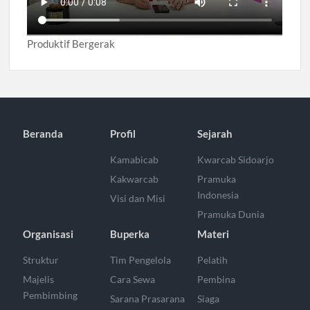
Produktif Bergerak
Beranda
Profil
Sejarah
Kamabicab
Kwarcab Sidoarjo
Kakwarcab
Pramuka
Indonesia
Visi dan Misi
Pramuka Dunia
Organisasi
Buperka
Materi
Struktur
Tim Pengelola
Pelatih
Majelis
Cara Sewa
Pembina
Pembimbing
Sarana Prasarana
Siaga