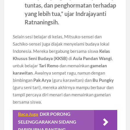
tuntas, dan penghormatan terhadap
yang lebih tua,” ujar
Indrajayanti
Ratnaningsih
.
Selain sesi belajar di kelas, Mitsuko-sensei dan
Sachiko-sensei juga diajak menyelami budaya lokal
Indonesia. Mereka bergabung bersama siswa
Kelas
Khusus Seni Budaya (KKSB)
di
Aula Pandan Wangi
,
untuk belajar
Tari Remo
dan memainkan
gamelan
karawitan
. Awalnya sempat ragu, namun dengan
bimbingan
Pak Arya
(guru karawitan) dan
Bu Pungky
(guru seni tari), mereka akhirnya mampu berbaur dan
tampil percaya diri menari dan memainkan gamelan
bersama siswa.
Baca Juga
DKR PORONG
SELENGGARAKAN SIDANG
PARIPURNA RANTING