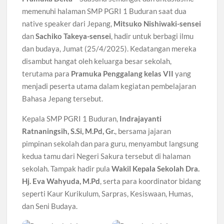
memenuhi halaman SMP PGRI 1 Buduran saat dua
native speaker dari Jepang,
Mitsuko Nishiwaki-sensei
dan
Sachiko Takeya-sensei
, hadir untuk berbagi ilmu
dan budaya, Jumat (25/4/2025). Kedatangan mereka
disambut hangat oleh keluarga besar sekolah,
terutama para
Pramuka Penggalang kelas VII
yang
menjadi peserta utama dalam kegiatan pembelajaran
Bahasa Jepang tersebut.
Kepala SMP PGRI 1 Buduran,
Indrajayanti
Ratnaningsih, S.Si, M.Pd, Gr.
, bersama jajaran
pimpinan sekolah dan para guru, menyambut langsung
kedua tamu dari Negeri Sakura tersebut di halaman
sekolah. Tampak hadir pula
Wakil Kepala Sekolah Dra.
Hj. Eva Wahyuda, M.Pd
, serta para koordinator bidang
seperti Kaur Kurikulum, Sarpras, Kesiswaan, Humas,
dan Seni Budaya.