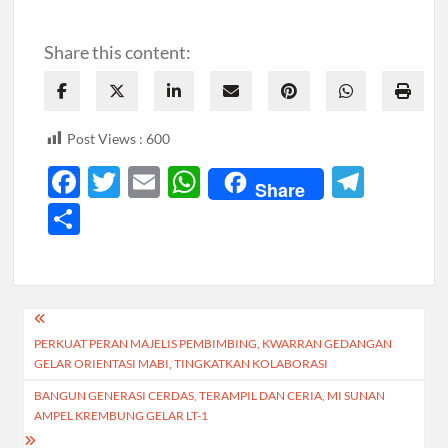
Share this content:
Post Views :
600
F
T
E
W
T
Share
ac
w
m
h
el
S
e
itt
ail
at
e
h
b
er
s
gr
ar
o
A
a
e
Navigasi
o
p
m
PERKUAT PERAN MAJELIS PEMBIMBING, KWARRAN GEDANGAN
pos
k
p
GELAR ORIENTASI MABI, TINGKATKAN KOLABORASI
BANGUN GENERASI CERDAS, TERAMPIL DAN CERIA, MI SUNAN
AMPEL KREMBUNG GELAR LT-1