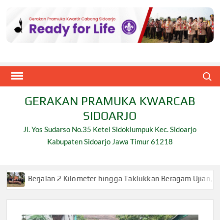
Skip
to
content
Search
GERAKAN PRAMUKA KWARCAB
SIDOARJO
Jl. Yos Sudarso No.35 Ketel Sidoklumpuk Kec. Sidoarjo
Kabupaten Sidoarjo Jawa Timur 61218
n 2 Kilometer hingga Taklukkan Beragam Ujian, Inilah Perjuang