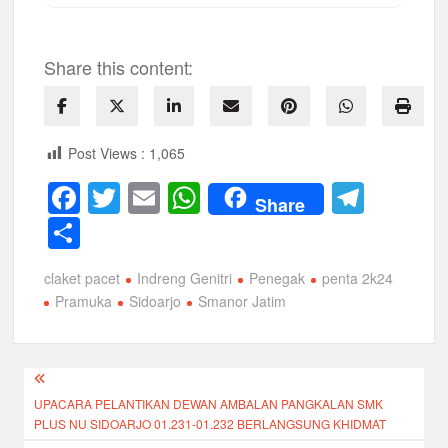
Share this content:
Post Views :
1,065
F
T
E
W
T
Share
a
wi
m
h
el
S
c
tt
ail
at
e
h
claket pacet
Indreng Genitri
Penegak
penta 2k24
e
er
s
gr
ar
Pramuka
Sidoarjo
Smanor Jatim
b
A
a
e
o
p
m
Navigasi
o
p
UPACARA PELANTIKAN DEWAN AMBALAN PANGKALAN SMK
pos
k
PLUS NU SIDOARJO 01.231-01.232 BERLANGSUNG KHIDMAT