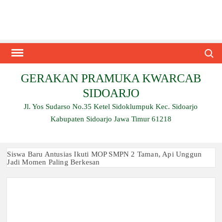
Skip
to
content
Search
GERAKAN PRAMUKA KWARCAB
SIDOARJO
Jl. Yos Sudarso No.35 Ketel Sidoklumpuk Kec. Sidoarjo
Kabupaten Sidoarjo Jawa Timur 61218
Siswa Baru Antusias Ikuti MOP SMPN 2 Taman, Api Unggun
Jadi Momen Paling Berkesan
Berjalan 2 Kilometer hingga Taklukkan Beragam Ujian, Inilah
Perjuangan Pramuka SMK Plus NU Sidoarjo
Ambalan SMAN 3 Sidoarjo Gelar Anjangsana dan Buka
Bersama 2026, Pererat Tali Persaudaraan