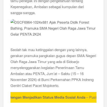
tamu penegak ini dengan pengetahuan tentang
Kepenegakan, Ambalan sebagai kumpulan dari
Kwarran Porong Gembleng Penegak Pramuka Lewat Pelatihan
Keprotokoleran
sangga-sangga.
Tumbuhkan Ceria dan Karakter Sejak Dini, 704 Pramuka
Siaga Ramaikan Pesta Siaga Kwarran Prambon 2026
Ceria Bersama Pramuka Siaga: Membangun Generasi Tangguh
dan Berkarakter
Seolah tak mau ketinggalan dengan yang lainnya,
Karena Karakter Tidak Dibentuk di Ruang Nyaman, LT-1
gerakan pramuka pangkalan gugus depan SMA Negeri
SDN Pagerwojo Hadir Menempa Ketangguhan
Olah Raga Jawa Timur yang ada di Sidoarjo
menyelenggarakan kegiatan Penerimaan Tamu
Gelar Musppanitera 2026, Kwarran Taman Cetak Pemimpin
Baru dan Perkuat Kolaborasi Lintas Pangkalan
Ambalan atau PENTA, Jum’at – Sabtu (15 – 16
November 2024) di Bumi Perkemahan PPKA Indreng
Ajang Kompetensi Antar Ambalan II SMKN 2 Buduran 2026
Genitri Claket Pacet Mojokerto.
Diwarnai Penampilan Tari Kreasi Berselendang
engan Menjadikan Status Media Sosial Anda
– Pusinfo Kwarcab Sid
Musran X Kwarran Jabon Jadi Titik Awal Kebangkitan
Pramuka yang Lebih Inovatif dan Progresif