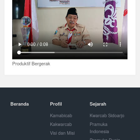
Produktif Bergerak
Beranda
Profil
Sejarah
Kamabicab
Kwarcab Sidoarjo
Kakwarcab
Pramuka
Indonesia
Visi dan Misi