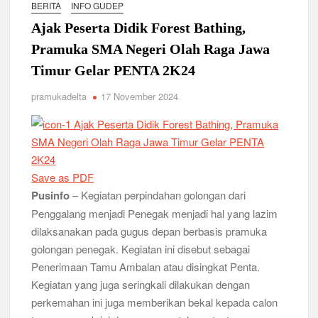
Relevansi Pemikiran Baden-Powell dalam Pembinaan
BERITA
INFO GUDEP
Kepemimpinan, Kerja Sama Tim, dan Pendidikan Karakter
Ajak Peserta Didik Forest Bathing,
Generasi Muda di Era Digital
Semangat “Cerdas, Ceria, Cekatan” Warnai Pesta Siaga
Pramuka SMA Negeri Olah Raga Jawa
Kwarran Sukodono Tahun 2026
Timur Gelar PENTA 2K24
Berkarakter, Berprestasi, Berbudi Luhur : Lomba Tingkat I
pramukadelta
17 November 2024
Gudep 14.077-14.078 Pangkalan SDN Sidodadi 1 Taman
Cetak Generasi Tangguh
Pramuka SMKN 1 Jabon Tempa Disiplin dan Kepedulian
Sosial Melalui Jelajah Desa
Save as PDF
Gemuruh Semangat di Pangkalan SMP YPM 1 Taman: Saat
Pusinfo
– Kegiatan perpindahan golongan dari
Kompetisi Mencetak Karakter dan Merajut Generasi di PSCC
Penggalang menjadi Penegak menjadi hal yang lazim
VI
dilaksanakan pada gugus depan berbasis pramuka
Perkuat Kepemimpinan dan Demokrasi, Kwarran Jabon Gelar
golongan penegak. Kegiatan ini disebut sebagai
Dianpinsa serta Musppanitera 2026
Penerimaan Tamu Ambalan atau disingkat Penta.
Kegiatan yang juga seringkali dilakukan dengan
Bukan Cuma Kemah! Pramuka SMK YPM 3 Taman Adopsi
perkemahan ini juga memberikan bekal kepada calon
Sistem Kerja Industri Lewat KPDA