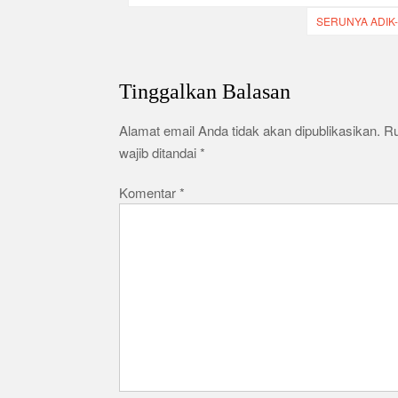
p
pos
r
e
SERUNYA ADIK
a
m
Tinggalkan Balasan
Alamat email Anda tidak akan dipublikasikan.
R
wajib ditandai
*
Komentar
*