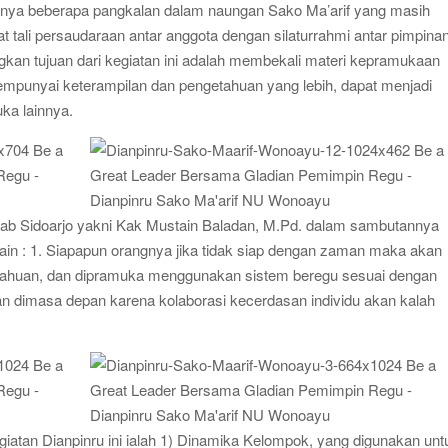
adanya beberapa pangkalan dalam naungan Sako Ma’arif yang masih
uduran 2026 Diwarnai Penampilan Tari Kreasi Berselendang
 tali persaudaraan antar anggota dengan silaturrahmi antar pimpina
gkitan Pramuka yang Lebih Inovatif dan Progresif
kan tujuan dari kegiatan ini adalah membekali materi kepramukaan
ti Gelar Rapat Kerja
mpunyai keterampilan dan pengetahuan yang lebih, dapat menjadi
ka lainnya.
rcab Sidoarjo yakni Kak Mustain Baladan, M.Pd. dalam sambutannya
 lain : 1. Siapapun orangnya jika tidak siap dengan zaman maka akan
etahuan, dan dipramuka menggunakan sistem beregu sesuai dengan
 dimasa depan karena kolaborasi kecerdasan individu akan kalah
atan Dianpinru ini ialah 1) Dinamika Kelompok, yang digunakan unt