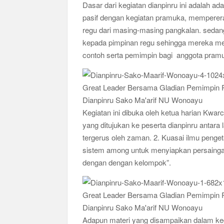
Dasar dari kegiatan dianpinru ini adalah 
Ajang Kompetensi Antar Ambalan II SMKN 2 B
pasif dengan kegiatan pramuka, mempererat
Musran X Kwarran Jabon Jadi Titik Awal Keban
regu dari masing-masing pangkalan. sedang
Peringanti Momentum Hardiknas, Kwarran Seda
kepada pimpinan regu sehingga mereka me
contoh serta pemimpin bagi anggota pramu
Kegiatan ini dibuka oleh ketua harian Kwa
yang ditujukan ke peserta dianpinru antara
tergerus oleh zaman. 2. Kuasai ilmu peng
sistem among untuk menyiapkan persaingan
dengan dengan kelompok”.
Adapun materi yang disampaikan dalam kegi