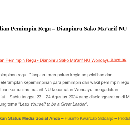
ta Siaga Kwarran Sukodono Tahun 2026
ba Tingkat I Gudep 14.077-14.078 Pangkalan SDN Sidodadi 1
dian Pemimpin Regu – Dianpinru Sako Ma’arif NU
edulian Sosial Melalui Jelajah Desa
an: Saat Kompetisi Mencetak Karakter dan Merajut
Save as
 Jabon Gelar Dianpinsa serta Musppanitera 2026
n Adopsi Sistem Kerja Industri Lewat KPDA
 pimpinan regu. Dianpinru merupakan kegiatan pelatihan dan
wat Pelatihan Keprotokoleran
keterampilan kepemimpinan para pemimpin dan wakil pemimpin regu
atuan komunitas ma’arif NU kecamatan Wonoayu mengadakan
 Pramuka Siaga Ramaikan Pesta Siaga Kwarran Prambon
’at – Sabtu tanggal 23 – 24 Agustus 2024 yang diselenggarakan di M
ung tema “
Lead Yourself to be a Great Leader
”.
erasi Tangguh dan Berkarakter
yaman, LT-1 SDN Pagerwojo Hadir Menempa Ketangguhan
tus Media Sosial Anda
– Pusinfo Kwarcab Sidoarjo – Produktif Ber
k Pemimpin Baru dan Perkuat Kolaborasi Lintas Pangkalan