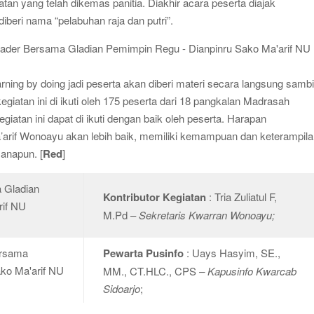
an yang telah dikemas panitia. Diakhir acara peserta diajak
eri nama “pelabuhan raja dan putri”.
rning by doing jadi peserta akan diberi materi secara langsung sambi
giatan ini di ikuti oleh 175 peserta dari 18 pangkalan Madrasah
iatan ini dapat di ikuti dengan baik oleh peserta. Harapan
arif Wonoayu akan lebih baik, memiliki kemampuan dan keterampil
anapun. [
Red
]
Kontributor Kegiatan
: Tria Zuliatul F,
M.Pd –
Sekretaris Kwarran Wonoayu;
Pewarta Pusinfo
: Uays Hasyim, SE.,
MM., CT.HLC., CPS
– Kapusinfo Kwarcab
Sidoarjo
;