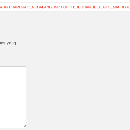
-ADIK PRAMUKA PENGGALANG SMP PGRI 1 BUDURAN BELAJAR SEMAPHOR
uas yang