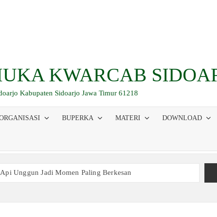
UKA KWARCAB SIDOA
idoarjo Kabupaten Sidoarjo Jawa Timur 61218
ORGANISASI
BUPERKA
MATERI
DOWNLOAD
 Api Unggun Jadi Momen Paling Berkesan
am Ujian, Inilah Perjuangan Pramuka SMK Plus NU Sidoarjo
 Buka Bersama 2026, Pererat Tali Persaudaraan
inaan Kepemimpinan, Kerja Sama Tim, dan Pendidikan