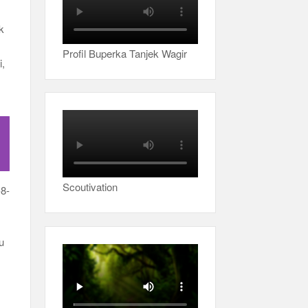
k
Profil Buperka Tanjek Wagir
i,
Scoutivation