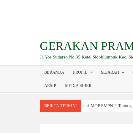
Skip
to
content
GERAKAN PRAM
Jl. Yos Sudarso No.35 Ketel Sidoklumpuk Kec. S
BERANDA
PROFIL
SEJARAH
ARSIP
MEDIA SIBER
Siswa Baru Antusias Ikuti MOP SMPN 2 Taman,
BERITA TERKINI
Berjalan 2 Kilometer hingga Taklukkan Berag
Ambalan SMAN 3 Sidoarjo Gelar Anjangsana dan
Relevansi Pemikiran Baden-Powell dalam Pemb