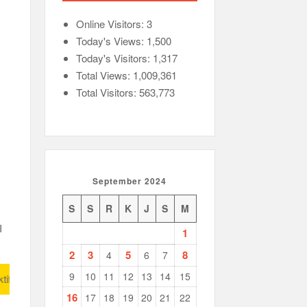
Online Visitors:
3
Today's Views:
1,500
Today's Visitors:
1,317
Total Views:
1,009,361
Total Visitors:
563,773
September 2024
S
S
R
K
J
S
M
I
1
2
3
5
8
4
6
7
9
10
11
12
13
14
15
gerak, Maju Berdampak
16
17
18
19
20
21
22