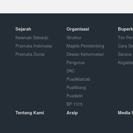
Sejarah
Organisasi
Buperk
Kwarcab Sidoarjo
Struktur
Tim Pen
Pramuka Indonesia
Majelis Pembimbing
Cara S
Pramuka Dunia
Dewan Kehormatan
Sarana 
Pengurus
Kegiata
DKC
Pusdiklatcab
Puslitbang
Pusdatin
BP 1315
Tentang Kami
Arsip
Media 