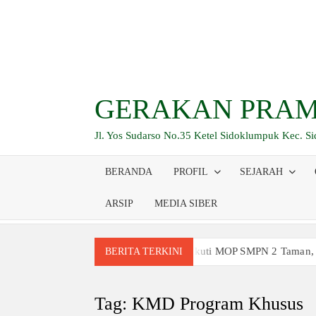
Skip
to
content
GERAKAN PRAM
Jl. Yos Sudarso No.35 Ketel Sidoklumpuk Kec. S
BERANDA
PROFIL
SEJARAH
ARSIP
MEDIA SIBER
Siswa Baru Antusias Ikuti MOP SMPN 2 Taman,
BERITA TERKINI
Berjalan 2 Kilometer hingga Taklukkan Berag
Ambalan SMAN 3 Sidoarjo Gelar Anjangsana dan
Tag:
KMD Program Khusus
Relevansi Pemikiran Baden-Powell dalam Pemb