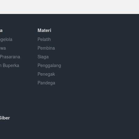
a
Materi
gelola
Pelatih
ewa
Pembina
Prasarana
Siaga
n Buperka
Penggalang
Penegak
Pandega
Siber