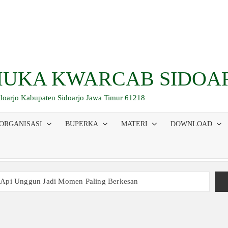
UKA KWARCAB SIDOA
idoarjo Kabupaten Sidoarjo Jawa Timur 61218
ORGANISASI
BUPERKA
MATERI
DOWNLOAD
 Api Unggun Jadi Momen Paling Berkesan
am Ujian, Inilah Perjuangan Pramuka SMK Plus NU Sidoarjo
 Buka Bersama 2026, Pererat Tali Persaudaraan
inaan Kepemimpinan, Kerja Sama Tim, dan Pendidikan