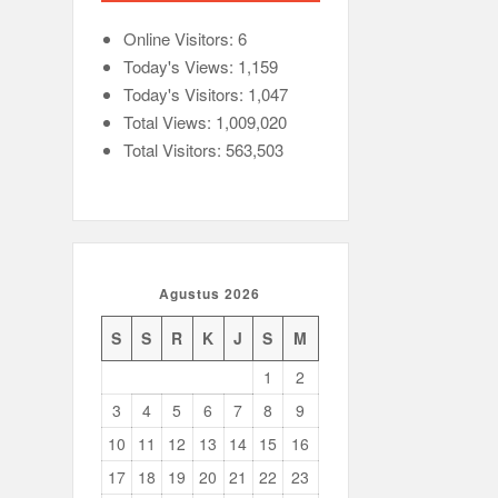
Online Visitors:
6
Today's Views:
1,159
Today's Visitors:
1,047
Total Views:
1,009,020
Total Visitors:
563,503
Agustus 2026
S
S
R
K
J
S
M
1
2
3
4
5
6
7
8
9
10
11
12
13
14
15
16
17
18
19
20
21
22
23