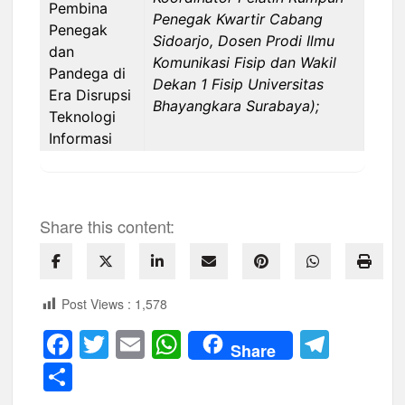
Penegak Kwartir Cabang
Sidoarjo, Dosen Prodi Ilmu
Komunikasi Fisip dan Wakil
Dekan 1 Fisip Universitas
Bhayangkara Surabaya);
Share this content:
Post Views :
1,578
F
T
E
W
T
Share
a
wi
m
h
el
S
c
tt
ail
at
e