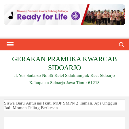
Skip
to
content
Search
GERAKAN PRAMUKA KWARCAB
SIDOARJO
Jl. Yos Sudarso No.35 Ketel Sidoklumpuk Kec. Sidoarjo
Kabupaten Sidoarjo Jawa Timur 61218
Siswa Baru Antusias Ikuti MOP SMPN 2 Taman, Api Unggun
Jadi Momen Paling Berkesan
Berjalan 2 Kilometer hingga Taklukkan Beragam Ujian, Inilah
Perjuangan Pramuka SMK Plus NU Sidoarjo