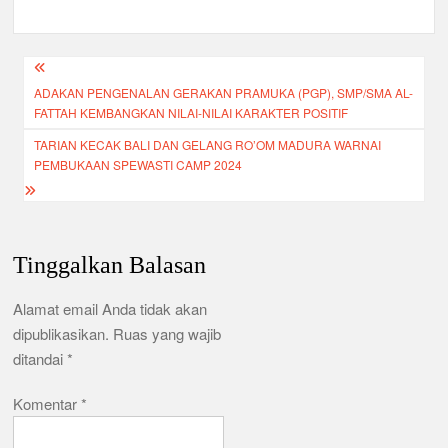
h
e
er
s
gr
ar
b
A
a
e
Navigasi
o
p
m
ADAKAN PENGENALAN GERAKAN PRAMUKA (PGP), SMP/SMA AL-
pos
o
p
FATTAH KEMBANGKAN NILAI-NILAI KARAKTER POSITIF
k
TARIAN KECAK BALI DAN GELANG RO’OM MADURA WARNAI
PEMBUKAAN SPEWASTI CAMP 2024
Tinggalkan Balasan
Alamat email Anda tidak akan
dipublikasikan.
Ruas yang wajib
ditandai
*
Komentar
*