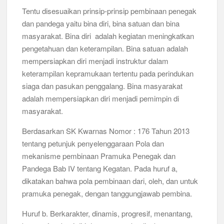
Tentu disesuaikan prinsip-prinsip pembinaan penegak
Musran X Kwarran Jabon Jadi Titik Awal Kebangkitan
dan pandega yaitu bina diri, bina satuan dan bina
Pramuka yang Lebih Inovatif dan Progresif
masyarakat. Bina diri adalah kegiatan meningkatkan
pengetahuan dan keterampilan. Bina satuan adalah
Peringanti Momentum Hardiknas, Kwarran Sedati Gelar Rapat
Kerja
mempersiapkan diri menjadi instruktur dalam
keterampilan kepramukaan tertentu pada perindukan
siaga dan pasukan penggalang. Bina masyarakat
adalah mempersiapkan diri menjadi pemimpin di
masyarakat.
Berdasarkan SK Kwarnas Nomor : 176 Tahun 2013
tentang petunjuk penyelenggaraan Pola dan
mekanisme pembinaan Pramuka Penegak dan
Pandega Bab IV tentang Kegatan. Pada huruf a,
dikatakan bahwa pola pembinaan dari, oleh, dan untuk
pramuka penegak, dengan tanggungjawab pembina.
Huruf b. Berkarakter, dinamis, progresif, menantang,