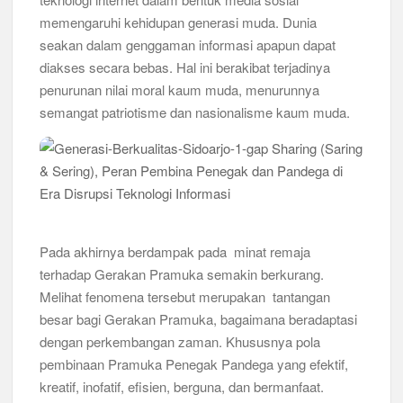
memengaruhi kehidupan generasi muda. Dunia
Bukan Cuma Kemah! Pramuka SMK YPM 3 Taman Adopsi
seakan dalam genggaman informasi apapun dapat
Sistem Kerja Industri Lewat KPDA
diakses secara bebas. Hal ini berakibat terjadinya
penurunan nilai moral kaum muda, menurunnya
Kwarran Porong Gembleng Penegak Pramuka Lewat Pelatihan
Keprotokoleran
semangat patriotisme dan nasionalisme kaum muda.
Tumbuhkan Ceria dan Karakter Sejak Dini, 704 Pramuka
Siaga Ramaikan Pesta Siaga Kwarran Prambon 2026
Ceria Bersama Pramuka Siaga: Membangun Generasi Tangguh
dan Berkarakter
Pada akhirnya berdampak pada minat remaja
Karena Karakter Tidak Dibentuk di Ruang Nyaman, LT-1
terhadap Gerakan Pramuka semakin berkurang.
SDN Pagerwojo Hadir Menempa Ketangguhan
Melihat fenomena tersebut merupakan tantangan
besar bagi Gerakan Pramuka, bagaimana beradaptasi
Gelar Musppanitera 2026, Kwarran Taman Cetak Pemimpin
Baru dan Perkuat Kolaborasi Lintas Pangkalan
dengan perkembangan zaman. Khususnya pola
pembinaan Pramuka Penegak Pandega yang efektif,
Ajang Kompetensi Antar Ambalan II SMKN 2 Buduran 2026
kreatif, inofatif, efisien, berguna, dan bermanfaat.
Diwarnai Penampilan Tari Kreasi Berselendang