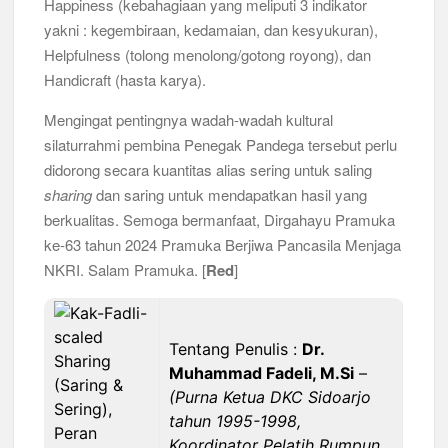
Happiness (kebahagiaan yang meliputi 3 indikator
yakni : kegembiraan, kedamaian, dan kesyukuran),
Helpfulness (tolong menolong/gotong royong), dan
Handicraft (hasta karya).
Mengingat pentingnya wadah-wadah kultural
silaturrahmi pembina Penegak Pandega tersebut perlu
didorong secara kuantitas alias sering untuk saling
sharing
dan saring untuk mendapatkan hasil yang
berkualitas. Semoga bermanfaat, Dirgahayu Pramuka
ke-63 tahun 2024 Pramuka Berjiwa Pancasila Menjaga
NKRI. Salam Pramuka. [
Red
]
Tentang Penulis :
Dr.
Muhammad Fadeli, M.Si
–
(Purna Ketua DKC Sidoarjo
tahun 1995-1998,
Koordinator Pelatih Rumpun