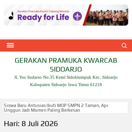
Skip
to
content
Search
GERAKAN PRAMUKA KWARCAB
SIDOARJO
Jl. Yos Sudarso No.35 Ketel Sidoklumpuk Kec. Sidoarjo
Kabupaten Sidoarjo Jawa Timur 61218
Siswa Baru Antusias Ikuti MOP SMPN 2 Taman, Api
Unggun Jadi Momen Paling Berkesan
Hari:
8 Juli 2026
Berjalan 2 Kilometer hingga Taklukkan Beragam Ujian,
Inilah Perjuangan Pramuka SMK Plus NU Sidoarjo