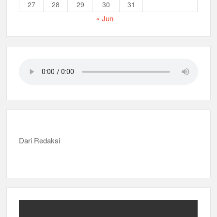
27
28
29
30
31
« Jun
Dari Redaksi