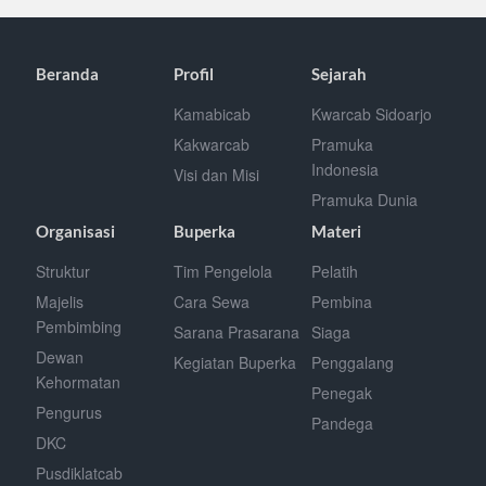
Beranda
Profil
Sejarah
Kamabicab
Kwarcab Sidoarjo
Kakwarcab
Pramuka
Indonesia
Visi dan Misi
Pramuka Dunia
Organisasi
Buperka
Materi
Struktur
Tim Pengelola
Pelatih
Majelis
Cara Sewa
Pembina
Pembimbing
Sarana Prasarana
Siaga
Dewan
Kegiatan Buperka
Penggalang
Kehormatan
Penegak
Pengurus
Pandega
DKC
Pusdiklatcab