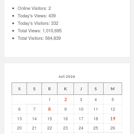
Inilah
Online Visitors:
Perjuangan
2
Musran X Kwarran Jabon Jadi Titik Awal Kebangkitan
Pramuka
Today's Views:
439
Pramuka yang Lebih Inovatif dan Progresif
SMK
Today's Visitors:
332
Plus
Total Views:
1,010,695
Peringanti Momentum Hardiknas, Kwarran Sedati Gelar
NU
Rapat Kerja
Total Visitors:
564,839
Sidoarjo
Juli 2026
S
S
R
K
J
S
M
1
3
4
5
2
6
7
9
10
11
12
8
13
14
15
16
17
18
19
20
21
22
23
24
25
26