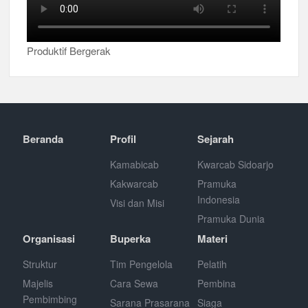
Produktif Bergerak
Beranda
Profil
Sejarah
Kamabicab
Kwarcab Sidoarjo
Kakwarcab
Pramuka
Indonesia
Visi dan Misi
Pramuka Dunia
Organisasi
Buperka
Materi
Struktur
Tim Pengelola
Pelatih
Majelis
Cara Sewa
Pembina
Pembimbing
Sarana Prasarana
Siaga