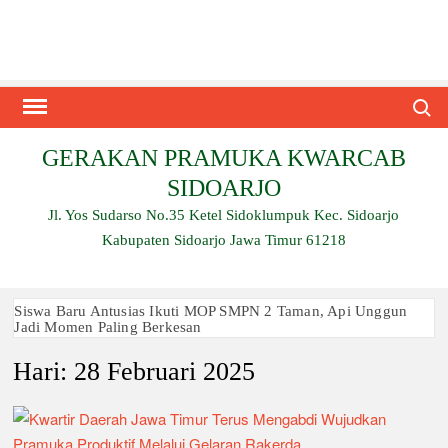
Skip
to
content
Search
GERAKAN PRAMUKA KWARCAB
SIDOARJO
Jl. Yos Sudarso No.35 Ketel Sidoklumpuk Kec. Sidoarjo
Kabupaten Sidoarjo Jawa Timur 61218
Siswa Baru Antusias Ikuti MOP SMPN 2 Taman, Api Unggun
Jadi Momen Paling Berkesan
Hari:
28 Februari 2025
Berjalan 2 Kilometer hingga Taklukkan Beragam Ujian, Inilah
Perjuangan Pramuka SMK Plus NU Sidoarjo
Ambalan SMAN 3 Sidoarjo Gelar Anjangsana dan Buka
Bersama 2026, Pererat Tali Persaudaraan