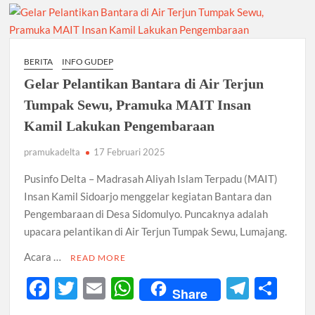
Ambalan SMAN 3 Sidoarjo Gelar Anjangsana dan Buka
Bersama 2026, Pererat Tali Persaudaraan
Relevansi Pemikiran Baden-Powell dalam Pembinaan
Kepemimpinan, Kerja Sama Tim, dan Pendidikan Karakter
BERITA
INFO GUDEP
Generasi Muda di Era Digital
Gelar Pelantikan Bantara di Air Terjun
Semangat “Cerdas, Ceria, Cekatan” Warnai Pesta Siaga
Kwarran Sukodono Tahun 2026
Tumpak Sewu, Pramuka MAIT Insan
Kamil Lakukan Pengembaraan
Berkarakter, Berprestasi, Berbudi Luhur : Lomba Tingkat I
Gudep 14.077-14.078 Pangkalan SDN Sidodadi 1 Taman
pramukadelta
17 Februari 2025
Cetak Generasi Tangguh
Pusinfo Delta – Madrasah Aliyah Islam Terpadu (MAIT)
Pramuka SMKN 1 Jabon Tempa Disiplin dan Kepedulian
Insan Kamil Sidoarjo menggelar kegiatan Bantara dan
Sosial Melalui Jelajah Desa
Pengembaraan di Desa Sidomulyo. Puncaknya adalah
upacara pelantikan di Air Terjun Tumpak Sewu, Lumajang.
Gemuruh Semangat di Pangkalan SMP YPM 1 Taman: Saat
Kompetisi Mencetak Karakter dan Merajut Generasi di PSCC
Acara …
READ MORE
VI
F
T
E
W
T
S
Share
Perkuat Kepemimpinan dan Demokrasi, Kwarran Jabon Gelar
ac
w
m
h
el
h
Dianpinsa serta Musppanitera 2026