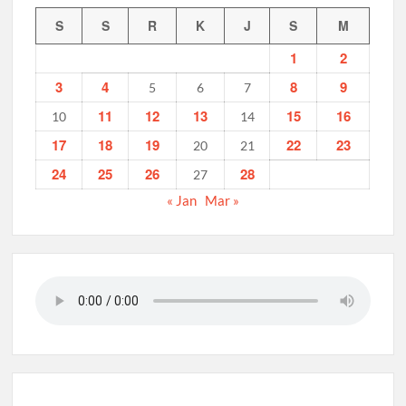
Diwarnai Penampilan Tari Kreasi Berselendang
S
S
R
K
J
S
M
Musran X Kwarran Jabon Jadi Titik Awal Kebangkitan
1
2
Pramuka yang Lebih Inovatif dan Progresif
3
4
8
9
5
6
7
Peringanti Momentum Hardiknas, Kwarran Sedati Gelar Rapat
11
12
13
15
16
10
14
Kerja
17
18
19
22
23
20
21
24
25
26
28
27
« Jan
Mar »