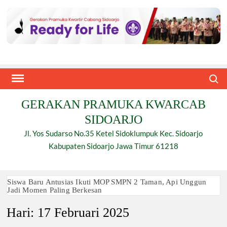
Skip
to
content
Search
GERAKAN PRAMUKA KWARCAB
SIDOARJO
Jl. Yos Sudarso No.35 Ketel Sidoklumpuk Kec. Sidoarjo
Kabupaten Sidoarjo Jawa Timur 61218
Siswa Baru Antusias Ikuti MOP SMPN 2 Taman, Api Unggun
Jadi Momen Paling Berkesan
Hari:
17 Februari 2025
Berjalan 2 Kilometer hingga Taklukkan Beragam Ujian, Inilah
Perjuangan Pramuka SMK Plus NU Sidoarjo