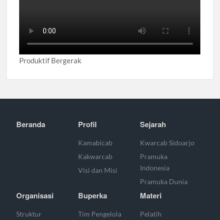
Produktif Bergerak
Beranda
Profil
Sejarah
Kamabicab
Kwarcab Sidoarjo
Kakwarcab
Pramuka
Indonesia
Visi dan Misi
Pramuka Dunia
Organisasi
Buperka
Materi
Struktur
Tim Pengelola
Pelatih