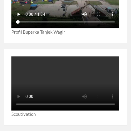
Profil Buperka Tanjek Wagir
Scoutivation