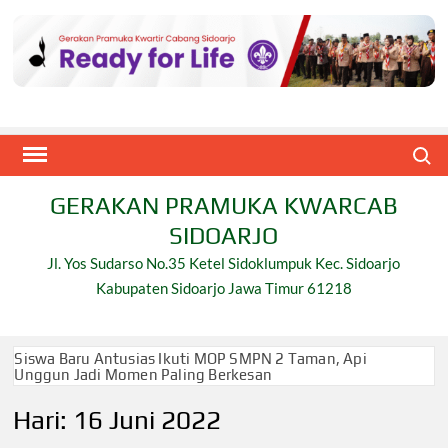
Skip
to
content
Search
GERAKAN PRAMUKA KWARCAB
SIDOARJO
Jl. Yos Sudarso No.35 Ketel Sidoklumpuk Kec. Sidoarjo
Kabupaten Sidoarjo Jawa Timur 61218
Siswa Baru Antusias Ikuti MOP SMPN 2 Taman, Api
Unggun Jadi Momen Paling Berkesan
Hari:
16 Juni 2022
Berjalan 2 Kilometer hingga Taklukkan Beragam Ujian,
Inilah Perjuangan Pramuka SMK Plus NU Sidoarjo