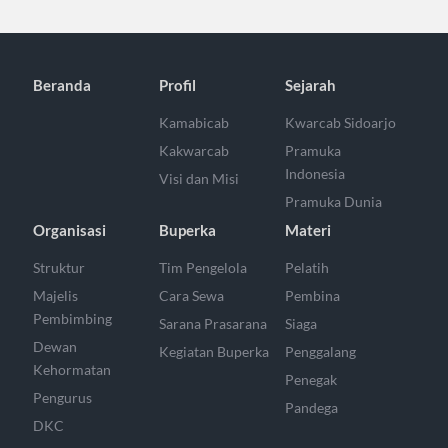
Beranda
Profil
Sejarah
Kamabicab
Kwarcab Sidoarjo
Kakwarcab
Pramuka
Indonesia
Visi dan Misi
Pramuka Dunia
Organisasi
Buperka
Materi
Struktur
Tim Pengelola
Pelatih
Majelis
Cara Sewa
Pembina
Pembimbing
Sarana Prasarana
Siaga
Dewan
Kegiatan Buperka
Penggalang
Kehormatan
Penegak
Pengurus
Pandega
DKC