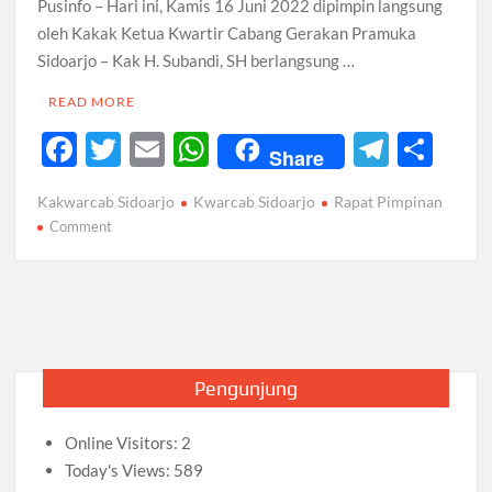
2026 Diwarnai Penampilan Tari Kreasi Berselendang
Pusinfo – Hari ini, Kamis 16 Juni 2022 dipimpin langsung
oleh Kakak Ketua Kwartir Cabang Gerakan Pramuka
Musran X Kwarran Jabon Jadi Titik Awal Kebangkitan
Sidoarjo – Kak H. Subandi, SH berlangsung …
Pramuka yang Lebih Inovatif dan Progresif
READ MORE
Peringanti Momentum Hardiknas, Kwarran Sedati Gelar
F
T
E
W
T
S
Rapat Kerja
Share
ac
w
m
h
el
h
Kakwarcab Sidoarjo
Kwarcab Sidoarjo
Rapat Pimpinan
e
itt
ail
at
e
ar
on
Comment
b
er
s
gr
e
RAPAT
PIMPINAN
o
A
a
KWARCAB
o
p
m
SIDOARJO
k
p
Pengunjung
Online Visitors:
2
Today's Views:
589