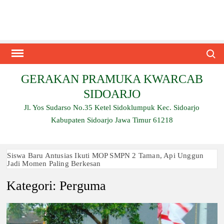
Skip
to
content
Search
GERAKAN PRAMUKA KWARCAB
SIDOARJO
Jl. Yos Sudarso No.35 Ketel Sidoklumpuk Kec. Sidoarjo
Kabupaten Sidoarjo Jawa Timur 61218
Siswa Baru Antusias Ikuti MOP SMPN 2 Taman, Api Unggun
Jadi Momen Paling Berkesan
Kategori:
Perguma
Berjalan 2 Kilometer hingga Taklukkan Beragam Ujian, Inilah
Perjuangan Pramuka SMK Plus NU Sidoarjo
Ambalan SMAN 3 Sidoarjo Gelar Anjangsana dan Buka
Bersama 2026, Pererat Tali Persaudaraan