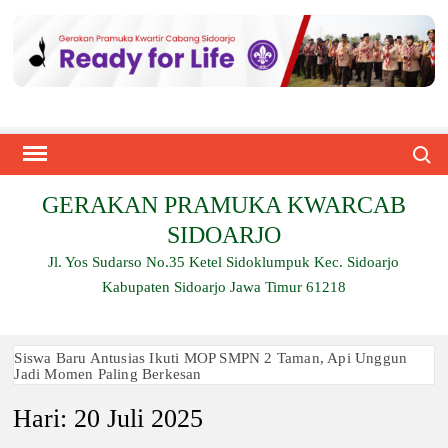
Skip
to
content
Search
GERAKAN PRAMUKA KWARCAB
SIDOARJO
Jl. Yos Sudarso No.35 Ketel Sidoklumpuk Kec. Sidoarjo
Kabupaten Sidoarjo Jawa Timur 61218
Siswa Baru Antusias Ikuti MOP SMPN 2 Taman, Api Unggun
Jadi Momen Paling Berkesan
Hari:
20 Juli 2025
Berjalan 2 Kilometer hingga Taklukkan Beragam Ujian, Inilah
Perjuangan Pramuka SMK Plus NU Sidoarjo