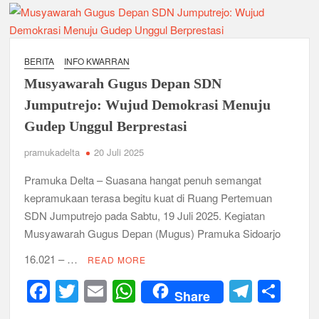
Ambalan SMAN 3 Sidoarjo Gelar Anjangsana dan Buka
Bersama 2026, Pererat Tali Persaudaraan
Relevansi Pemikiran Baden-Powell dalam Pembinaan
Kepemimpinan, Kerja Sama Tim, dan Pendidikan Karakter
BERITA
INFO KWARRAN
Generasi Muda di Era Digital
Semangat “Cerdas, Ceria, Cekatan” Warnai Pesta Siaga
Musyawarah Gugus Depan SDN
Kwarran Sukodono Tahun 2026
Jumputrejo: Wujud Demokrasi Menuju
Gudep Unggul Berprestasi
Berkarakter, Berprestasi, Berbudi Luhur : Lomba Tingkat I
Gudep 14.077-14.078 Pangkalan SDN Sidodadi 1 Taman
pramukadelta
20 Juli 2025
Cetak Generasi Tangguh
Pramuka Delta – Suasana hangat penuh semangat
Pramuka SMKN 1 Jabon Tempa Disiplin dan Kepedulian
kepramukaan terasa begitu kuat di Ruang Pertemuan
Sosial Melalui Jelajah Desa
SDN Jumputrejo pada Sabtu, 19 Juli 2025. Kegiatan
Musyawarah Gugus Depan (Mugus) Pramuka Sidoarjo
Gemuruh Semangat di Pangkalan SMP YPM 1 Taman: Saat
Kompetisi Mencetak Karakter dan Merajut Generasi di PSCC
16.021 – …
VI
READ MORE
F
T
E
W
T
S
Share
Perkuat Kepemimpinan dan Demokrasi, Kwarran Jabon Gelar
a
wi
m
h
el
h
Dianpinsa serta Musppanitera 2026