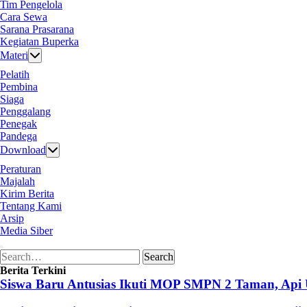
Tim Pengelola
Cara Sewa
Sarana Prasarana
Kegiatan Buperka
Materi
Pelatih
Pembina
Siaga
Penggalang
Penegak
Pandega
Download
Peraturan
Majalah
Kirim Berita
Tentang Kami
Arsip
Media Siber
Search
Search
for:
Berita Terkini
Siswa Baru Antusias Ikuti MOP SMPN 2 Taman, Api