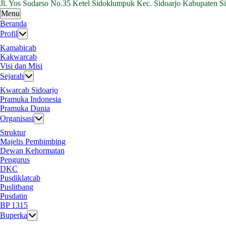
Jl. Yos Sudarso No.35 Ketel Sidoklumpuk Kec. Sidoarjo Kabupaten S
Menu
Beranda
Profil
Kamabicab
Kakwarcab
Visi dan Misi
Sejarah
Kwarcab Sidoarjo
Pramuka Indonesia
Pramuka Dunia
Organisasi
Struktur
Majelis Pembimbing
Dewan Kehormatan
Pengurus
DKC
Pusdiklatcab
Puslitbang
Pusdatin
BP 1315
Buperka