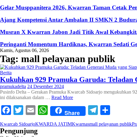
Gelar Musppanitera 2026, Kwarran Taman Cetak Pem
Ajang Kompetensi Antar Ambalan II SMKN 2 Buduran
Musran X Kwarran Jabon Jadi Titik Awal Kebangkita
Peringanti Momentum Hardiknas, Kwarran Sedati Ge
Kamis, Agustus 06, 2026
Tag:
mall pelayanan publik
Berita
Kukuhkan 929 Pramuka Garuda: Teladan 
pramukadelta
24 Desember 2024
Pusinfo Delta – Gerakan Pramuka Kwarcab Sidoarjo mengukuhkan 929 
ini dilaksanakan dalam …
Read More
Facebook
Twitter
Email
WhatsApp
Telegram
Share
Share
Kwarcab Sidoarjo
KWARDA JATIM
Kwarnas
mall pelayanan publik
Pr
Pengunjung