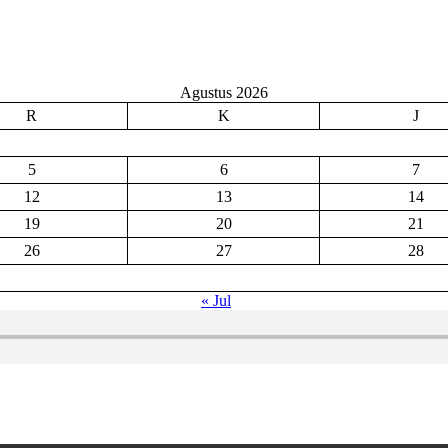
Pramuka
Garuda:
Teladan
Generasi
Muda
Agustus 2026
yang
R
K
J
Siap
Menghadapi
Tantangan
5
6
7
Masa
Depan
12
13
14
19
20
21
26
27
28
« Jul