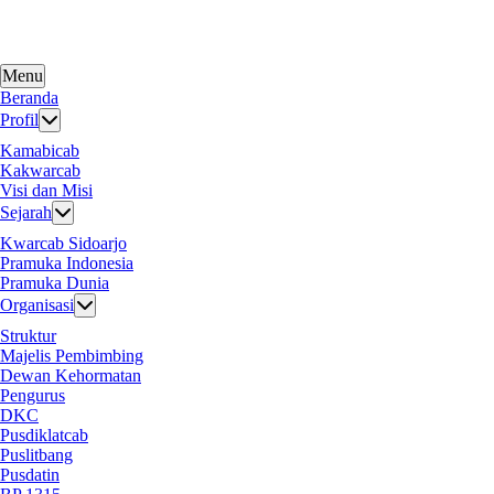
Skip
to
content
Menu
Beranda
Profil
Kamabicab
Kakwarcab
Visi dan Misi
Sejarah
Kwarcab Sidoarjo
Pramuka Indonesia
Pramuka Dunia
Organisasi
Struktur
Majelis Pembimbing
Dewan Kehormatan
Pengurus
DKC
Pusdiklatcab
Puslitbang
Pusdatin