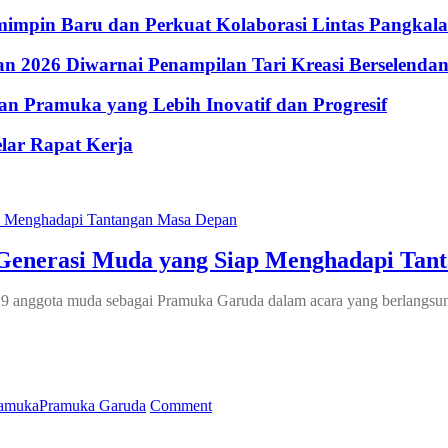
impin Baru dan Perkuat Kolaborasi Lintas Pangkal
 2026 Diwarnai Penampilan Tari Kreasi Berselenda
n Pramuka yang Lebih Inovatif dan Progresif
lar Rapat Kerja
Generasi Muda yang Siap Menghadapi Tan
anggota muda sebagai Pramuka Garuda dalam acara yang berlangsung 
on
amuka
Pramuka Garuda
Comment
Kukuhkan
929