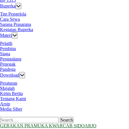
BP 1315
Buperka
Tim Pengelola
Cara Sewa
Sarana Prasarana
Kegiatan Buperka
Materi
Pelatih
Pembina
Siaga
Penggalang
Penegak
Pandega
Download
Peraturan
Majalah
Kirim Berita
Tentang Kami
Arsip
Media Siber
Search
Search
for:
GERAKAN PRAMUKA KWARCAB SIDOARJO