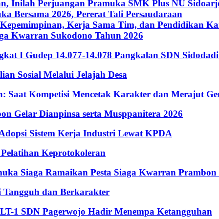
an, Inilah Perjuangan Pramuka SMK Plus NU Sidoarj
a Bersama 2026, Pererat Tali Persaudaraan
Kepemimpinan, Kerja Sama Tim, dan Pendidikan Kara
iaga Kwarran Sukodono Tahun 2026
ingkat I Gudep 14.077-14.078 Pangkalan SDN Sidodad
n Sosial Melalui Jelajah Desa
Saat Kompetisi Mencetak Karakter dan Merajut Gen
n Gelar Dianpinsa serta Musppanitera 2026
psi Sistem Kerja Industri Lewat KPDA
elatihan Keprotokoleran
amuka Siaga Ramaikan Pesta Siaga Kwarran Prambon
 Tangguh dan Berkarakter
, LT-1 SDN Pagerwojo Hadir Menempa Ketangguhan