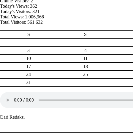
Online Visitors:
2
Today's Views:
362
Today's Visitors:
321
Total Views:
1,006,966
Total Visitors:
561,632
S
S
3
4
10
11
17
18
24
25
31
Dari Redaksi