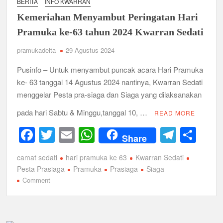
BERITA
INFO KWARRAN
Anggota
Kemeriahan Menyambut Peringatan Hari
DKC
Sambangi
Pramuka ke-63 tahun 2024 Kwarran Sedati
Sekaligus
pramukadelta
29 Agustus 2024
Memotivasi
untuk
Pusinfo – Untuk menyambut puncak acara Hari Pramuka
Bangkit
ke- 63 tanggal 14 Agustus 2024 nantinya, Kwarran Sedati
Kembali
menggelar Pesta pra-siaga dan Siaga yang dilaksanakan
pada hari Sabtu & Minggu,tanggal 10, …
READ MORE
F
T
E
W
T
S
Share
a
wi
m
h
el
h
camat sedati
hari pramuka ke 63
Kwarran Sedati
c
tt
ail
at
e
ar
Pesta Prasiaga
Pramuka
Prasiaga
Siaga
e
er
s
gr
e
on
Comment
Kemeriahan
b
A
a
Menyambut
o
p
m
Peringatan