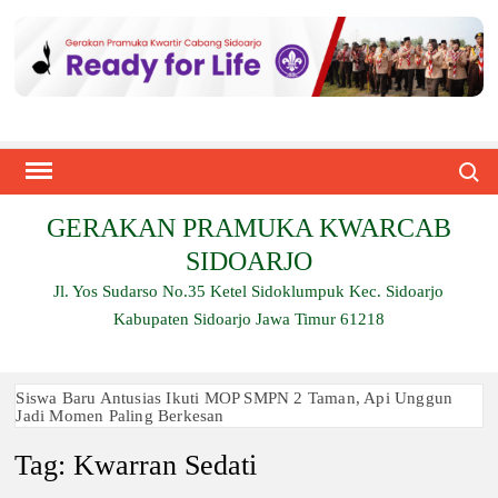
Skip
to
content
Search
GERAKAN PRAMUKA KWARCAB
SIDOARJO
Jl. Yos Sudarso No.35 Ketel Sidoklumpuk Kec. Sidoarjo
Kabupaten Sidoarjo Jawa Timur 61218
Siswa Baru Antusias Ikuti MOP SMPN 2 Taman, Api Unggun
Jadi Momen Paling Berkesan
Tag:
Kwarran Sedati
Berjalan 2 Kilometer hingga Taklukkan Beragam Ujian, Inilah
Perjuangan Pramuka SMK Plus NU Sidoarjo