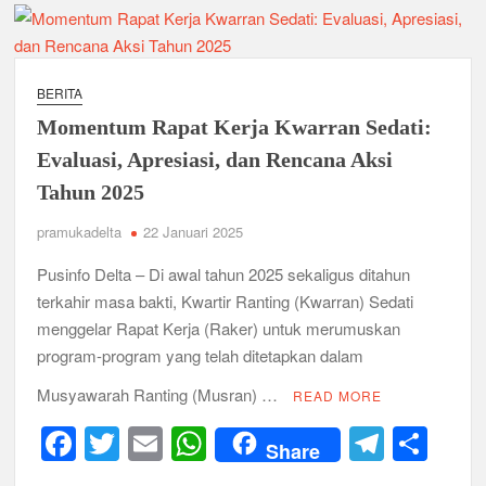
Ambalan SMAN 3 Sidoarjo Gelar Anjangsana dan Buka
Bersama 2026, Pererat Tali Persaudaraan
Relevansi Pemikiran Baden-Powell dalam Pembinaan
Kepemimpinan, Kerja Sama Tim, dan Pendidikan Karakter
BERITA
Generasi Muda di Era Digital
Semangat “Cerdas, Ceria, Cekatan” Warnai Pesta Siaga
Momentum Rapat Kerja Kwarran Sedati:
Kwarran Sukodono Tahun 2026
Evaluasi, Apresiasi, dan Rencana Aksi
Tahun 2025
Berkarakter, Berprestasi, Berbudi Luhur : Lomba Tingkat I
Gudep 14.077-14.078 Pangkalan SDN Sidodadi 1 Taman
pramukadelta
22 Januari 2025
Cetak Generasi Tangguh
Pusinfo Delta – Di awal tahun 2025 sekaligus ditahun
Pramuka SMKN 1 Jabon Tempa Disiplin dan Kepedulian
terkahir masa bakti, Kwartir Ranting (Kwarran) Sedati
Sosial Melalui Jelajah Desa
menggelar Rapat Kerja (Raker) untuk merumuskan
program-program yang telah ditetapkan dalam
Gemuruh Semangat di Pangkalan SMP YPM 1 Taman: Saat
Kompetisi Mencetak Karakter dan Merajut Generasi di PSCC
Musyawarah Ranting (Musran) …
READ MORE
VI
F
T
E
W
T
S
Share
Perkuat Kepemimpinan dan Demokrasi, Kwarran Jabon Gelar
a
wi
m
h
el
h
Dianpinsa serta Musppanitera 2026