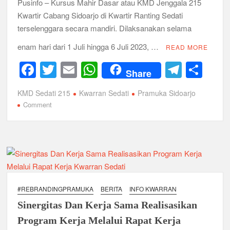
Pusinfo – Kursus Mahir Dasar atau KMD Jenggala 215
Kwartir Cabang Sidoarjo di Kwartir Ranting Sedati
terselenggara secara mandiri. Dilaksanakan selama
enam hari dari 1 Juli hingga 6 Juli 2023, …
READ MORE
F
T
E
W
T
S
Share
a
wi
m
h
el
h
KMD Sedati 215
Kwarran Sedati
Pramuka Sidoarjo
c
tt
ail
at
e
ar
on
Comment
e
er
s
gr
e
Kursus
Mahir
b
A
a
Dasar
o
p
m
Ajang
Pengkaderan
o
p
Pembina
k
Pramuka
#REBRANDINGPRAMUKA
BERITA
INFO KWARRAN
Sinergitas Dan Kerja Sama Realisasikan
Program Kerja Melalui Rapat Kerja