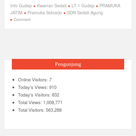
a
wi
m
h
el
h
Info Gudep
Kwarran Sedati
LT-1 Gudep
PRAMUKA
c
tt
ail
at
e
ar
JATIM
Pramuka Sidoarjo
SDN Sedati Agung
e
er
s
gr
e
on
Comment
Penggalang
b
A
a
Bergiat
o
p
m
Penggalang
Semakin
o
p
Hebat
k
Pengunjung
Online Visitors:
7
Today's Views:
910
Today's Visitors:
832
Total Views:
1,008,771
Total Visitors:
563,288