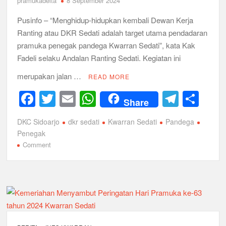
pramukadelta
8 September 2024
Regenerasi
Pusinfo – “Menghidup-hidupkan kembali Dewan Kerja
Ranting atau DKR Sedati adalah target utama pendadaran
pramuka penegak pandega Kwarran Sedati”, kata Kak
Fadeli selaku Andalan Ranting Sedati. Kegiatan ini
merupakan jalan …
READ MORE
F
T
E
W
T
S
Share
a
wi
m
h
el
h
DKC Sidoarjo
dkr sedati
Kwarran Sedati
Pandega
c
tt
ail
at
e
ar
Penegak
e
er
s
gr
e
on
Comment
Geliat
b
A
a
Dewan
o
p
m
Kerja
Ranting
o
p
Sedati,
k
Ketua
Beserta