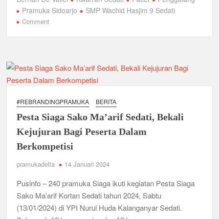
c
tt
ail
at
e
ar
Pramuka Sidoarjo
SMP Wachid Hasjim 9 Sedati
e
er
s
gr
e
on
Comment
Tarian
b
A
a
Kecak
o
p
m
Bali
dan
o
p
Gelang
k
Ro’om
Madura
#REBRANDINGPRAMUKA
BERITA
Warnai
Pesta Siaga Sako Ma’arif Sedati, Bekali
Pembukaan
Spewasti
Kejujuran Bagi Peserta Dalam
Camp
Berkompetisi
2024
pramukadelta
14 Januari 2024
Pusinfo – 240 pramuka Siaga ikuti kegiatan Pesta Siaga
Sako Ma’arif Kortan Sedati tahun 2024, Sabtu
(13/01/2024) di YPI Nurul Huda Kalanganyar Sedati.