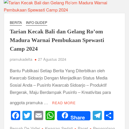
Hari
o
p
Pramuka
k
ke-
63
BERITA
INFO GUDEP
tahun
Tarian Kecak Bali dan Gelang Ro’om
2024
Kwarran
Madura Warnai Pembukaan Spewasti
Sedati
Camp 2024
pramukadelta
27 Agustus 2024
Bantu Publikasi Setiap Berita Yang Diterbitkan oleh
Kwarcab Sidoarjo Dengan Menjadikan Status Media
Sosial Anda – Pusinfo Kwarcab Sidoarjo – Produktif
Bergerak, Maju Berdampak Pusinfo – Kreativitas para
anggota pramuka …
READ MORE
F
T
E
W
T
S
Share
a
wi
m
h
el
h
Bernah De Vallei
Kwarran Sedati
Pacet
Penggalang