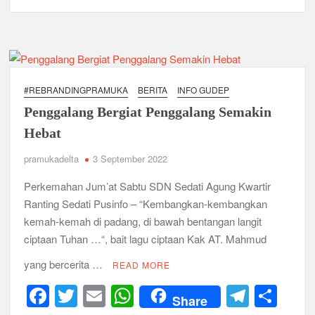
DINAMIKA
b
A
a
LOMBA
o
p
m
TINGKAT
II
o
p
KWARTIR
k
RANTING
#REBRANDINGPRAMUKA
BERITA
INFO GUDEP
SEDATI
Penggalang Bergiat Penggalang Semakin
Hebat
pramukadelta
3 September 2022
Perkemahan Jum’at Sabtu SDN Sedati Agung Kwartir
Ranting Sedati Pusinfo – “Kembangkan-kembangkan
kemah-kemah di padang, di bawah bentangan langit
ciptaan Tuhan …“, bait lagu ciptaan Kak AT. Mahmud
yang bercerita …
READ MORE
F
T
E
W
T
S
Share