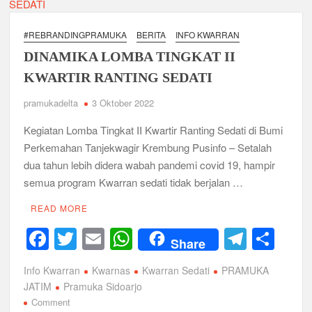
k
Program
Kerja
#REBRANDINGPRAMUKA
BERITA
INFO KWARRAN
Melalui
DINAMIKA LOMBA TINGKAT II
Rapat
Kerja
KWARTIR RANTING SEDATI
Kwarran
pramukadelta
3 Oktober 2022
Sedati
Kegiatan Lomba Tingkat II Kwartir Ranting Sedati di Bumi
Perkemahan Tanjekwagir Krembung Pusinfo – Setalah
dua tahun lebih didera wabah pandemi covid 19, hampir
semua program Kwarran sedati tidak berjalan …
READ MORE
F
T
E
W
T
S
Share
a
wi
m
h
el
h
Info Kwarran
Kwarnas
Kwarran Sedati
PRAMUKA
c
tt
ail
at
e
ar
JATIM
Pramuka Sidoarjo
e
er
s
gr
e
on
Comment