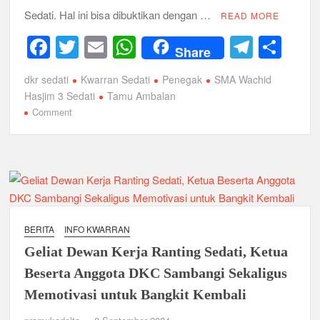
Sedati. Hal ini bisa dibuktikan dengan …
READ MORE
Musran X Kwarran Jabon Jadi Titik Awal Kebangkitan
F
T
E
W
T
S
Pramuka yang Lebih Inovatif dan Progresif
Share
a
wi
m
h
el
h
Peringanti Momentum Hardiknas, Kwarran Sedati Gelar Rapat
dkr sedati
Kwarran Sedati
Penegak
SMA Wachid
c
tt
ail
at
e
ar
Kerja
Hasjim 3 Sedati
Tamu Ambalan
e
er
s
gr
e
on
Comment
Prosesi
b
A
a
Tamu
o
p
m
Ambalan
Gugus
o
p
Depan
k
Pangkalan
SMA
BERITA
INFO KWARRAN
Wachid
Geliat Dewan Kerja Ranting Sedati, Ketua
Hasjim
3
Beserta Anggota DKC Sambangi Sekaligus
Sedati,
Memotivasi untuk Bangkit Kembali
Kolaborasi
untuk