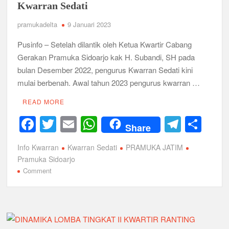
Kwarran Sedati
pramukadelta
9 Januari 2023
Pusinfo – Setelah dilantik oleh Ketua Kwartir Cabang
Gerakan Pramuka Sidoarjo kak H. Subandi, SH pada
bulan Desember 2022, pengurus Kwarran Sedati kini
mulai berbenah. Awal tahun 2023 pengurus kwarran …
READ MORE
F
T
E
W
T
S
Share
a
wi
m
h
el
h
Info Kwarran
Kwarran Sedati
PRAMUKA JATIM
c
tt
ail
at
e
ar
Pramuka Sidoarjo
e
er
s
gr
e
on
Comment
Sinergitas
b
A
a
Dan
o
p
m
Kerja
Sama
o
p
Realisasikan