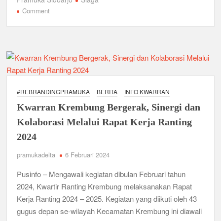
e
er
s
gr
e
on
Comment
Bukan Cuma Kemah! Pramuka SMK YPM 3 Taman Adopsi
Pesta
b
A
a
Sistem Kerja Industri Lewat KPDA
Siaga
o
p
m
Kwarran
Kwarran Porong Gembleng Penegak Pramuka Lewat
Krembung,
o
p
Pelatihan Keprotokoleran
Ajang
k
Melatih
Tumbuhkan Ceria dan Karakter Sejak Dini, 704 Pramuka
Ketangguhan
Siaga Ramaikan Pesta Siaga Kwarran Prambon 2026
#REBRANDINGPRAMUKA
BERITA
INFO KWARRAN
290
Kwarran Krembung Bergerak, Sinergi dan
Pramuka
Ceria Bersama Pramuka Siaga: Membangun Generasi
Siaga
Tangguh dan Berkarakter
Kolaborasi Melalui Rapat Kerja Ranting
2024
Karena Karakter Tidak Dibentuk di Ruang Nyaman, LT-1
SDN Pagerwojo Hadir Menempa Ketangguhan
pramukadelta
6 Februari 2024
Pusinfo – Mengawali kegiatan dibulan Februari tahun
Gelar Musppanitera 2026, Kwarran Taman Cetak
Pemimpin Baru dan Perkuat Kolaborasi Lintas Pangkalan
2024, Kwartir Ranting Krembung melaksanakan Rapat
Kerja Ranting 2024 – 2025. Kegiatan yang diikuti oleh 43
Ajang Kompetensi Antar Ambalan II SMKN 2 Buduran
gugus depan se-wilayah Kecamatan Krembung ini diawali
2026 Diwarnai Penampilan Tari Kreasi Berselendang