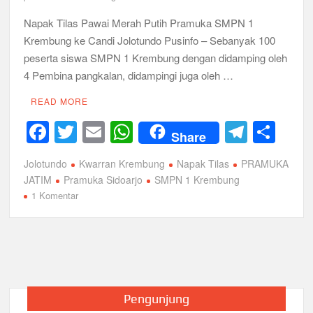
Napak Tilas Pawai Merah Putih Pramuka SMPN 1
Krembung ke Candi Jolotundo Pusinfo – Sebanyak 100
peserta siswa SMPN 1 Krembung dengan didamping oleh
4 Pembina pangkalan, didampingi juga oleh …
READ MORE
F
T
E
W
T
S
Share
a
wi
m
h
el
h
Jolotundo
Kwarran Krembung
Napak Tilas
PRAMUKA
c
tt
ail
at
e
ar
JATIM
Pramuka Sidoarjo
SMPN 1 Krembung
e
er
s
gr
e
pada
1 Komentar
NAPAKTILAS
b
A
a
PAWAI
o
p
m
MERAH
PUTIH
o
p
KE
k
CANDI
Pengunjung
JOLOTUNDO