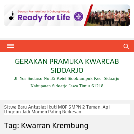
Skip
to
content
Search
GERAKAN PRAMUKA KWARCAB
SIDOARJO
Jl. Yos Sudarso No.35 Ketel Sidoklumpuk Kec. Sidoarjo
Kabupaten Sidoarjo Jawa Timur 61218
Siswa Baru Antusias Ikuti MOP SMPN 2 Taman, Api
Unggun Jadi Momen Paling Berkesan
Tag:
Kwarran Krembung
Berjalan 2 Kilometer hingga Taklukkan Beragam Ujian,
Inilah Perjuangan Pramuka SMK Plus NU Sidoarjo