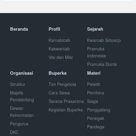
Beranda
Profil
Sejarah
Kamabicab
Kwarcab Sidoarjo
Kakwarcab
Pramuka
Indonesia
Visi dan Misi
Pramuka Dunia
Organisasi
Buperka
Materi
Struktur
Tim Pengelola
Pelatih
Majelis
Cara Sewa
Pembina
Pembimbing
Sarana Prasarana
Siaga
Dewan
Kegiatan Buperka
Penggalang
Kehormatan
Penegak
Pengurus
Pandega
DKC