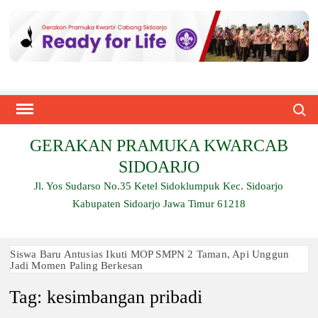
Skip
to
content
Search
GERAKAN PRAMUKA KWARCAB
SIDOARJO
Jl. Yos Sudarso No.35 Ketel Sidoklumpuk Kec. Sidoarjo
Kabupaten Sidoarjo Jawa Timur 61218
Siswa Baru Antusias Ikuti MOP SMPN 2 Taman, Api Unggun
Jadi Momen Paling Berkesan
Tag:
kesimbangan pribadi
Berjalan 2 Kilometer hingga Taklukkan Beragam Ujian, Inilah
Perjuangan Pramuka SMK Plus NU Sidoarjo