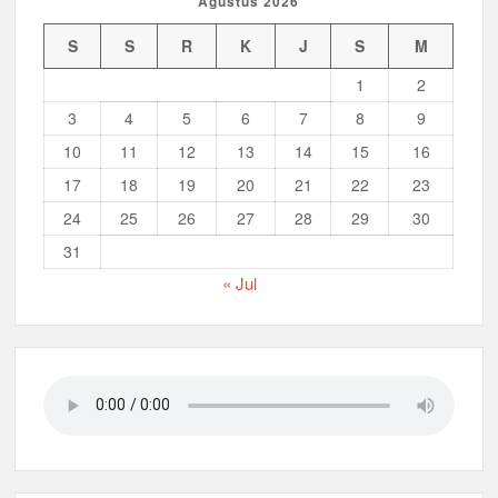
Agustus 2026
Musran X Kwarran Jabon Jadi Titik Awal Kebangkitan
Pramuka yang Lebih Inovatif dan Progresif
S
S
R
K
J
S
M
1
2
Peringanti Momentum Hardiknas, Kwarran Sedati Gelar Rapat
Kerja
3
4
5
6
7
8
9
10
11
12
13
14
15
16
17
18
19
20
21
22
23
24
25
26
27
28
29
30
31
« Jul