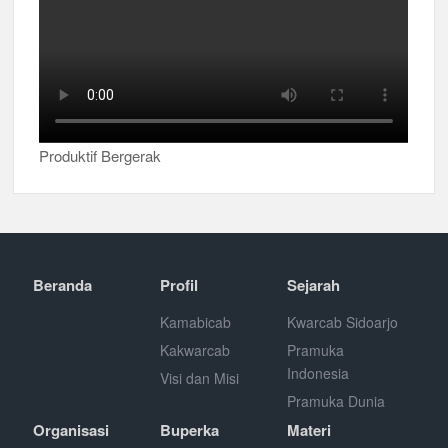
Produktif Bergerak
Beranda
Profil
Sejarah
Kamabicab
Kwarcab Sidoarjo
Kakwarcab
Pramuka
Indonesia
Visi dan Misi
Pramuka Dunia
Organisasi
Buperka
Materi