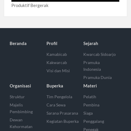
Produktif Bergerak
Beranda
Profil
Sejarah
Kamabicab
Kwarcab Sidoarjo
Kakwarcab
Pramuka
Indonesia
Visi dan Misi
Pramuka Dunia
Organisasi
Buperka
Materi
Struktur
Tim Pengelola
Pelatih
Majelis
Cara Sewa
Pembina
Pembimbing
Sarana Prasarana
Siaga
Dewan
Kegiatan Buperka
Penggalang
Kehormatan
Penegak