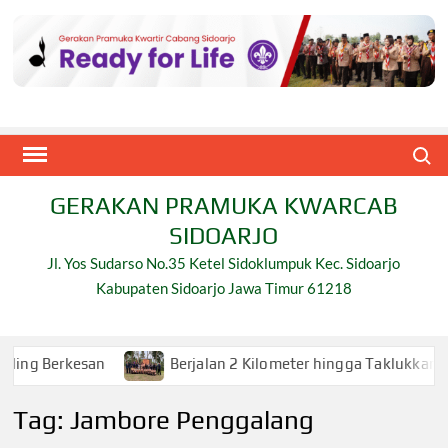
Skip
to
content
Search
GERAKAN PRAMUKA KWARCAB
SIDOARJO
Jl. Yos Sudarso No.35 Ketel Sidoklumpuk Kec. Sidoarjo
Kabupaten Sidoarjo Jawa Timur 61218
rkesan
Berjalan 2 Kilometer hingga Taklukkan Beragam U
Tag:
Jambore Penggalang