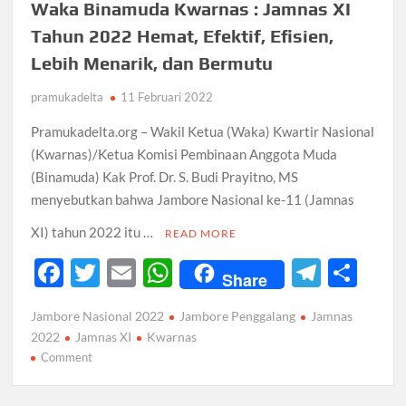
Waka Binamuda Kwarnas : Jamnas XI
Tahun 2022 Hemat, Efektif, Efisien,
Lebih Menarik, dan Bermutu
pramukadelta
11 Februari 2022
Pramukadelta.org – Wakil Ketua (Waka) Kwartir Nasional
(Kwarnas)/Ketua Komisi Pembinaan Anggota Muda
(Binamuda) Kak Prof. Dr. S. Budi Prayitno, MS
menyebutkan bahwa Jambore Nasional ke-11 (Jamnas
XI) tahun 2022 itu …
READ MORE
F
T
E
W
T
S
Share
ac
w
m
h
el
h
Jambore Nasional 2022
Jambore Penggalang
Jamnas
e
itt
ail
at
e
ar
2022
Jamnas XI
Kwarnas
b
er
s
gr
e
on
Comment
Waka
o
A
a
Binamuda