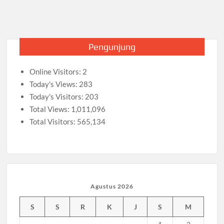
o
p
m
Kwarnas
k
:
p
Jamnas
XI
Pengunjung
Tahun
2022
Online Visitors:
2
Hemat,
Efektif,
Today's Views:
283
Efisien,
Today's Visitors:
203
Lebih
Total Views:
1,011,096
Menarik,
Total Visitors:
565,134
dan
Bermutu
Agustus 2026
S
S
R
K
J
S
M