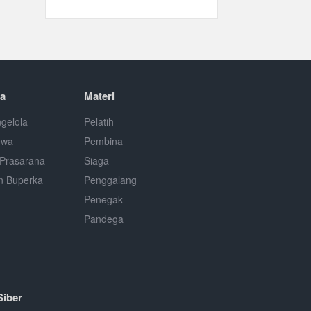
a
Materi
gelola
Pelatih
ewa
Pembina
Prasarana
Siaga
n Buperka
Penggalang
Penegak
Pandega
Siber