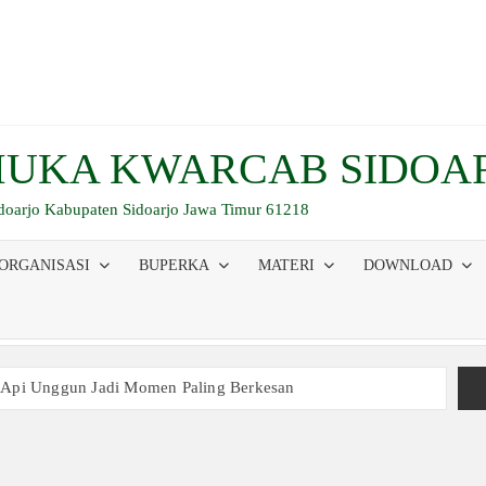
UKA KWARCAB SIDOA
idoarjo Kabupaten Sidoarjo Jawa Timur 61218
ORGANISASI
BUPERKA
MATERI
DOWNLOAD
 Api Unggun Jadi Momen Paling Berkesan
am Ujian, Inilah Perjuangan Pramuka SMK Plus NU Sidoarjo
 Buka Bersama 2026, Pererat Tali Persaudaraan
inaan Kepemimpinan, Kerja Sama Tim, dan Pendidikan