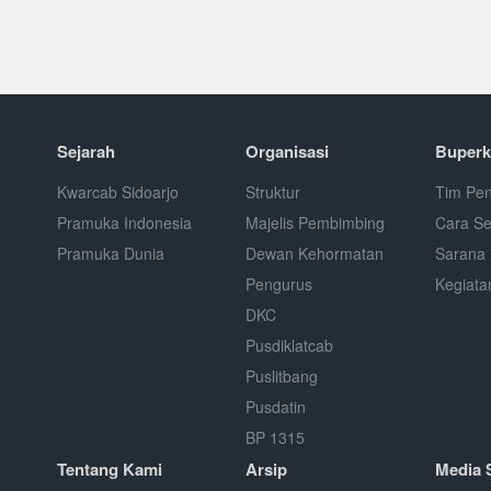
Sejarah
Organisasi
Buperk
Kwarcab Sidoarjo
Struktur
Tim Pen
Pramuka Indonesia
Majelis Pembimbing
Cara S
Pramuka Dunia
Dewan Kehormatan
Sarana 
Pengurus
Kegiata
DKC
Pusdiklatcab
Puslitbang
Pusdatin
BP 1315
Tentang Kami
Arsip
Media 