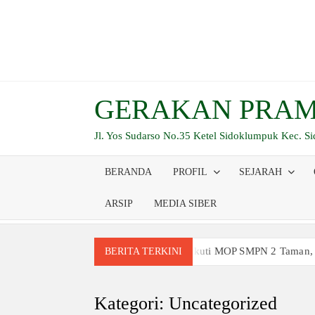
Skip
to
content
GERAKAN PRAM
Jl. Yos Sudarso No.35 Ketel Sidoklumpuk Kec. S
BERANDA
PROFIL
SEJARAH
ARSIP
MEDIA SIBER
Siswa Baru Antusias Ikuti MOP SMPN 2 Taman,
BERITA TERKINI
Berjalan 2 Kilometer hingga Taklukkan Berag
Ambalan SMAN 3 Sidoarjo Gelar Anjangsana dan
Kategori:
Uncategorized
Relevansi Pemikiran Baden-Powell dalam Pemb