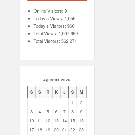
Online Visitors:
9
Today's Views:
1,055
Today's Visitors:
960
Total Views:
1,007,659
Total Visitors:
562,271
Agustus 2026
S
S
R
K
J
S
M
1
2
3
4
5
6
7
8
9
10
11
12
13
14
15
16
17
18
19
20
21
22
23