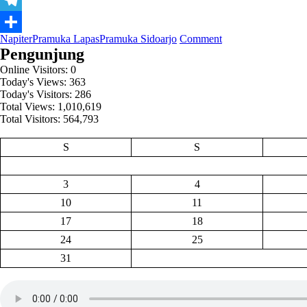
Telegram
on
Napiter
Pramuka Lapas
Pramuka Sidoarjo
Comment
Share
2
Pengunjung
Orang
Online Visitors:
0
Narapidana
Today's Views:
363
Kasus
Today's Visitors:
286
Terorisme
Total Views:
1,010,619
di
Total Visitors:
564,793
Lapas
Porong,
S
S
Aktif
Berlatih
Pionering
3
4
10
11
17
18
24
25
31