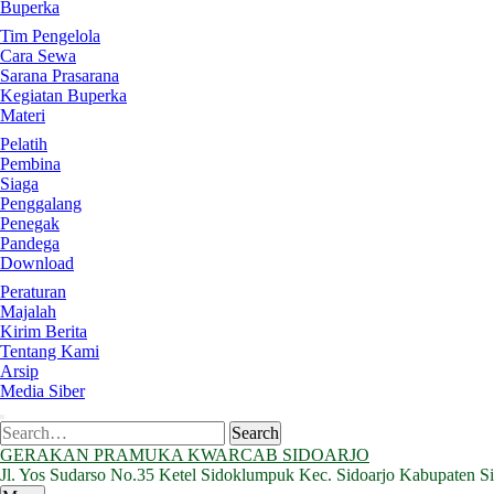
Buperka
Tim Pengelola
Cara Sewa
Sarana Prasarana
Kegiatan Buperka
Materi
Pelatih
Pembina
Siaga
Penggalang
Penegak
Pandega
Download
Peraturan
Majalah
Kirim Berita
Tentang Kami
Arsip
Media Siber
Search
Search
for:
GERAKAN PRAMUKA KWARCAB SIDOARJO
Jl. Yos Sudarso No.35 Ketel Sidoklumpuk Kec. Sidoarjo Kabupaten S