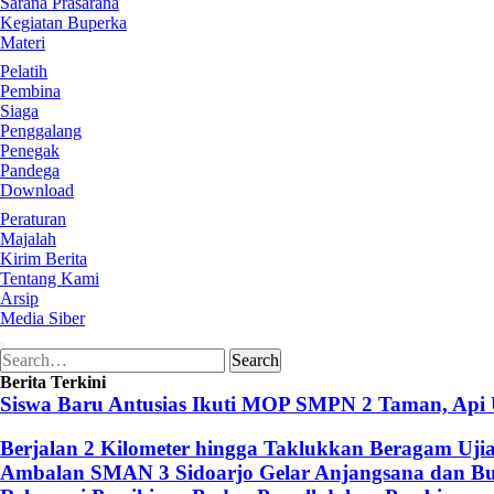
Sarana Prasarana
Kegiatan Buperka
Materi
Pelatih
Pembina
Siaga
Penggalang
Penegak
Pandega
Download
Peraturan
Majalah
Kirim Berita
Tentang Kami
Arsip
Media Siber
Search
Search
for:
Berita Terkini
Siswa Baru Antusias Ikuti MOP SMPN 2 Taman, Api
Berjalan 2 Kilometer hingga Taklukkan Beragam Uji
Ambalan SMAN 3 Sidoarjo Gelar Anjangsana dan Buk