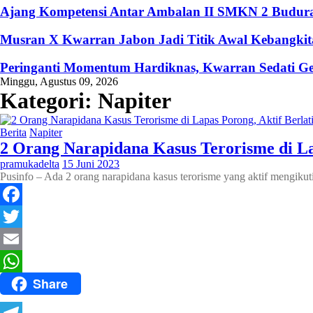
Ajang Kompetensi Antar Ambalan II SMKN 2 Buduran
Musran X Kwarran Jabon Jadi Titik Awal Kebangkita
Peringanti Momentum Hardiknas, Kwarran Sedati Ge
Minggu, Agustus 09, 2026
Kategori:
Napiter
Berita
Napiter
2 Orang Narapidana Kasus Terorisme di Lap
pramukadelta
15 Juni 2023
Pusinfo – Ada 2 orang narapidana kasus terorisme yang aktif mengik
Facebook
Twitter
Email
Share
WhatsApp