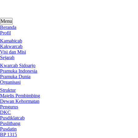
Skip
to
content
Menu
Beranda
Profil
Kamabicab
Kakwarcab
Visi dan Misi
Sejarah
Kwarcab Sidoarjo
Pramuka Indonesia
Pramuka Dunia
Organisasi
Struktur
Majelis Pembimbing
Dewan Kehormatan
Pengurus
DKC
Pusdiklatcab
Puslitbang
Pusdatin
BP 1315