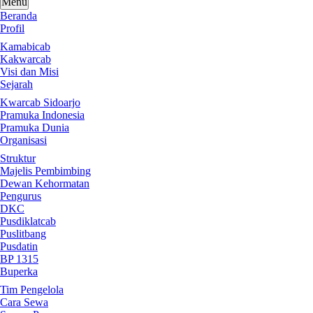
Menu
Beranda
Profil
Kamabicab
Kakwarcab
Visi dan Misi
Sejarah
Kwarcab Sidoarjo
Pramuka Indonesia
Pramuka Dunia
Organisasi
Struktur
Majelis Pembimbing
Dewan Kehormatan
Pengurus
DKC
Pusdiklatcab
Puslitbang
Pusdatin
BP 1315
Buperka
Tim Pengelola
Cara Sewa