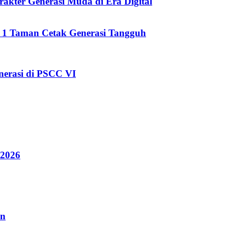
kter Generasi Muda di Era Digital
i 1 Taman Cetak Generasi Tangguh
erasi di PSCC VI
 2026
an