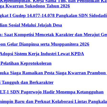
Kepemimpinan, Kerja Sama Tim, dan Pendidikan Kara
iaga Kwarran Sukodono Tahun 2026
ingkat I Gudep 14.077-14.078 Pangkalan SDN Sidodad
n Sosial Melalui Jelajah Desa
Saat Kompetisi Mencetak Karakter dan Merajut Gen
n Gelar Dianpinsa serta Musppanitera 2026
psi Sistem Kerja Industri Lewat KPDA
elatihan Keprotokoleran
amuka Siaga Ramaikan Pesta Siaga Kwarran Prambon
 Tangguh dan Berkarakter
, LT-1 SDN Pagerwojo Hadir Menempa Ketangguhan
impin Baru dan Perkuat Kolaborasi Lintas Pangkal